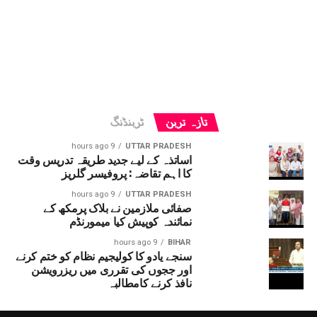
تازہ ترین
ٹرینڈنگ
9 hours ago
UTTAR PRADESH
اساتذہ کے لیے جدید طریقہ تدریس وقت
کا اہم تقاضہ: پروفیسر گلریز
9 hours ago
UTTAR PRADESH
صفائی ملازمین نے بلاک پرمکھ کے
نمائندہ کوپیش کیا میمورنڈم
9 hours ago
BIHAR
سنجے یادو کا کولیجیم نظام کو ختم کرنے
اور ججوں کی تقرری میں ریزرویشن
نافذ کرنے کامطالبہ