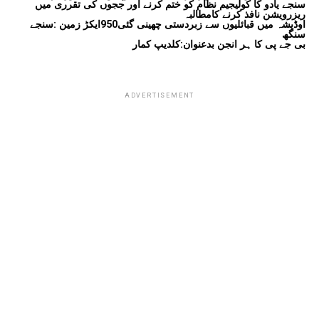
سنجے یادو کا کولیجیم نظام کو ختم کرنے اور ججوں کی تقرری میں
ریزرویشن نافذ کرنے کامطالبہ
اوڈیشہ میں قبائلیوں سے زبردستی چھینی گئی950ایکڑ زمین :سنجے
سنگھ
بی جے پی کا ہر انجن بدعنوان:کلدیپ کمار
ADVERTISEMENT