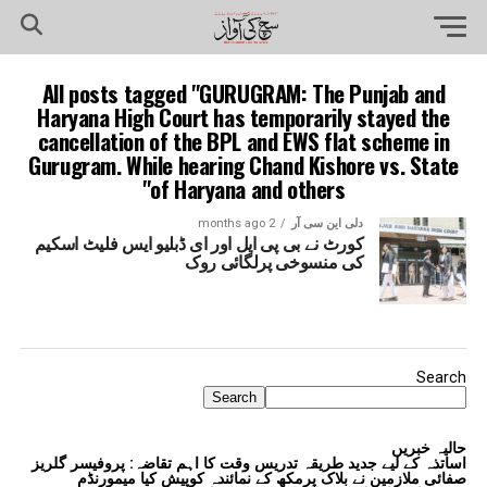
All posts tagged "GURUGRAM: The Punjab and
Haryana High Court has temporarily stayed the
cancellation of the BPL and EWS flat scheme in
Gurugram. While hearing Chand Kishore vs. State
of Haryana and others"
دلی این سی آر
2 months ago
کورٹ نے بی پی ایل اور ای ڈبلیو ایس فلیٹ اسکیم
کی منسوخی پرلگائی روک
Search
Search
حالیہ خبریں
اساتذہ کے لیے جدید طریقہ تدریس وقت کا اہم تقاضہ: پروفیسر گلریز
صفائی ملازمین نے بلاک پرمکھ کے نمائندہ کوپیش کیا میمورنڈم