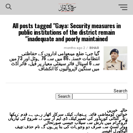
All posts tagged "Gaya: Security measures in
public institutions of the district remain
inadequate and poorly maintained"
2 months ago
BIHAR
گیا جی: ضلع میںعوامی اداروں کے حفاظتی
انتظامات خستہ،86 میں سے 76 ہوٹل اور 73 میں
سے 6 اسپتال فائر سیفٹی معیار پر فیل، فائر آڈٹ
میں سنگین لاپروائیوں کا انکشاف
Search
Search
حالیہ خبریں
خواتین کومعاشی فائدہ پہنچانے کیلئے سرکار اٹھار رہی ہے قدم :ریکھا
رتلہ کنڈلی کوریڈور کی تعمیرکیلئے ڈی ایم آر سی نے شروع کی تیاریاں
گروگرام میں بارش سے سیلاب جیسی صورتحال
ووٹر لسٹ سے صرف دو وجوہات کی بنا پرہوں گے نام حذف:چیف
الیکٹورل آفیسر