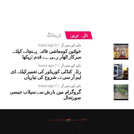
تازہ ترین
ٹرینڈنگ
دلی این سی آر
3 hours ago
خواتین کومعاشی فائدہ پہنچانے کیلئے
سرکار اٹھار رہی ہے قدم :ریکھا
دلی این سی آر
7 hours ago
رتلہ کنڈلی کوریڈور کی تعمیرکیلئے ڈی
ایم آر سی نے شروع کی تیاریاں
دلی این سی آر
7 hours ago
گروگرام میں بارش سے سیلاب جیسی
صورتحال