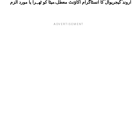
اروند کیجریوال کا انسٹاگرام اکاؤنٹ معطل،میٹا کو ٹھہرا یا مورد الزم
ADVERTISEMENT