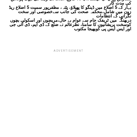
کی مدت کار
بہار کے 5 اضلاع میں ڈینگو کا پھیلاؤ، پٹنہ، مظفرپور سمیت 5 اضلاع ریڈ
زون میں شامل،محکمہ صحت کی جانب سےخصوصی اور سخت
نگرانی کے انتظامات
دربھنگہ میں ٹریفک جام سے عوام بے حال،مریضوں اور اسکولی بچوں
کوسخت پریشانیوں کا سامنا، نظرعالم نے ضلع کے ڈی ایم، ڈی آئی جی
اور ایس ایس پی کوبھیجا مکتوب
ADVERTISEMENT