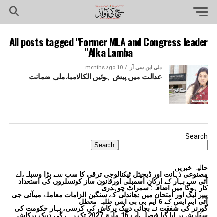
All posts tagged "Former MLA and Congress leader
Alka Lamba"
دلی این سی آر
10 months ago
عدالت میں پیش ہوئیں الکالامبا،ملی ضمانت
Search
Search
حالیہ خبریں
مصنوعی ذہانت اور ڈیجیٹل ٹیکنالوجی ترقی کا سب سے بڑا وسیلہ،اے
آئی سے بہار کے ارکانِ اسمبلی اورقانون ساز کونسلروں کی استعداد
کار ہوگا میں اضافہ: سمراٹ چوہدری
پیپر لیک اور امتحان میں دھاندلی کے سنگین الزامات معاملے میںآئی جی
آئی ایم ایس کے 6 ایم بی بی ایس طلبہ معطل
گورنر کی شفقت نے بچائی دیپک پرکاش کی کرسی، بہار حکومت کی
سفارش پر لیا گیا فیصلہ،اب 16 مارچ 2027 تک رہے گی دیپک پرکاش