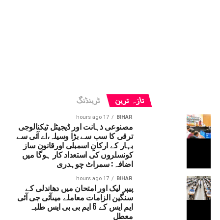
تازہ ترین
ٹرینڈنگ
17 hours ago
BIHAR
مصنوعی ذہانت اور ڈیجیٹل ٹیکنالوجی
ترقی کا سب سے بڑا وسیلہ،اے آئی سے
بہار کے ارکانِ اسمبلی اورقانون ساز
کونسلروں کی استعداد کار ہوگا میں
اضافہ: سمراٹ چوہدری
17 hours ago
BIHAR
پیپر لیک اور امتحان میں دھاندلی کے
سنگین الزامات معاملے میںآئی جی آئی
ایم ایس کے 6 ایم بی بی ایس طلبہ
معطل