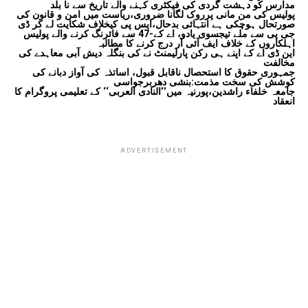
مدارس کو دہشت گردی کی فیکٹری کہنے والے تاریخ سے نا بلد
پولیس کی من مانی پرروک لگانا ضروری،ریاست میں امن و قانون کی
صورتحال ہوچکی ہے انتہائی بدحال،ایس پی کیخلاف شکایت لے کر ڈی
جی پی سے ملے تیجسوی یادو، اے کے-47 سے فائرنگ کرنے والے پولیس
اہلکاروں کے خلاف ایف آئی آر درج کرنے کا مطالبہ
این ڈی اے کے اپنے ہی رکن پارلیمنٹ نے کی بنگلہ دیش آبی معاہدے کی
مخالفت
جمہوری حقوق کا استحصال ناقابل قبول، اساتذہ کی آواز دبانے کی
کوشش کی سخت مذمت:بنشی دھربرجواسی
جامعہ خلفاء راشدین،پورنیہ میں’’النادی العربی‘‘ کے تعلیمی پروگرام کا
انعقاد
ADVERTISEMENT