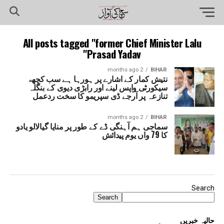
All posts tagged "former Chief Minister Lalu
Prasad Yadav"
2 months ago
BIHAR
نتیش کمار کے اشارے پر ہورہا ہے سب کچھ،
سیکورٹی واپس لینے اور رابڑی دیوی کے بنگلہ
تنازعہ پر آرجے ڈی سپریمو کا سخت ردعمل
2 months ago
BIHAR
سماجی ہم آہنگی ڈے کے طور پر منایا گیالالو یادو
کا 79 واں یوم پیدائش
Search
Search
حالیہ خبریں