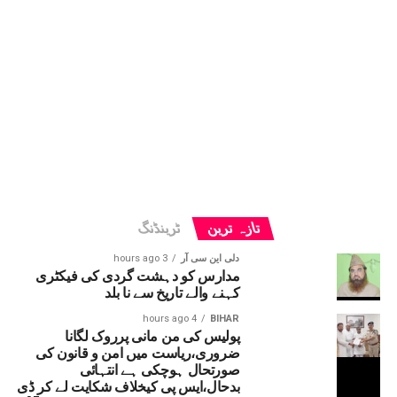
تازہ ترین
ٹرینڈنگ
دلی این سی آر
3 hours ago
مدارس کو دہشت گردی کی فیکٹری
کہنے والے تاریخ سے نا بلد
4 hours ago
BIHAR
پولیس کی من مانی پرروک لگانا
ضروری،ریاست میں امن و قانون کی
صورتحال ہوچکی ہے انتہائی
بدحال،ایس پی کیخلاف شکایت لے کر ڈی