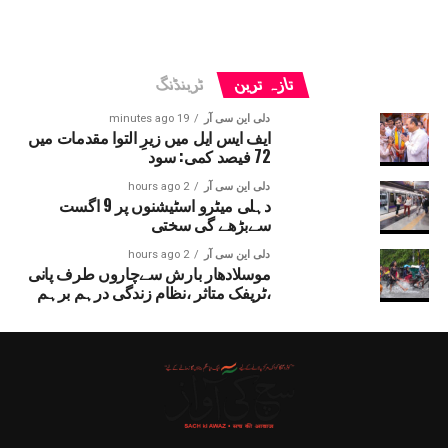
تازہ ترین
ٹرینڈنگ
دلی این سی آر
19 minutes ago
ایف ایس ایل میں زیرِ التوا مقدمات میں
72 فیصد کمی: سود
دلی این سی آر
2 hours ago
دہلی میٹرو اسٹیشنوں پر 9 اگست
سےبڑھے گی سختی
دلی این سی آر
2 hours ago
موسلادھار بارش سےچاروں طرف پانی
،ٹریفک متاثر ،نظام زندگی درہم برہم