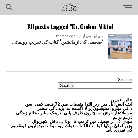
All posts tagged "Dr. Omkar Mittal"
دلی این سی آر
2 months ago
‘ضعیفی کی آزمائشیں’ کتاب کی تقریب رونمائی
Search
Search
حالیہ خبریں
ایف ایس ایل میں زیرِ التوا مقدمات میں 72 فیصد کمی: سود
دہلی میٹرو اسٹیشنوں پر 9 اگست سےبڑھے گی سختی
موسلادھار بارش سےچاروں طرف پانی ،ٹریفک متاثر ،نظام زندگی
درہم برہم
مودی کے ہر فیصلے میں ٹرمپ کا ہوتا ہے دخل: کجریوال
وزیر اعلیٰ ریکھا گپتا نے 187 نئے تعینات ہونے والے امیدواروں کوتقسیم
کی تقرری نامہ