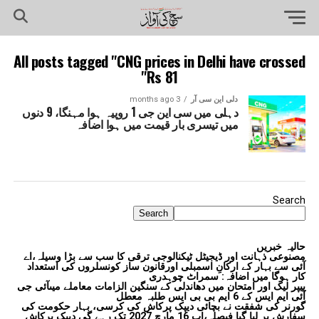
All posts tagged "CNG prices in Delhi have crossed
Rs 81"
دلی این سی آر
3 months ago
دہلی میں سی این جی 1 روپیہ ہوا مہنگا، 9 دنوں
میں تیسری بار قیمت میں ہوا اضافہ
Search
Search
حالیہ خبریں
مصنوعی ذہانت اور ڈیجیٹل ٹیکنالوجی ترقی کا سب سے بڑا وسیلہ،اے
آئی سے بہار کے ارکانِ اسمبلی اورقانون ساز کونسلروں کی استعداد
کار ہوگا میں اضافہ: سمراٹ چوہدری
پیپر لیک اور امتحان میں دھاندلی کے سنگین الزامات معاملے میںآئی جی
آئی ایم ایس کے 6 ایم بی بی ایس طلبہ معطل
گورنر کی شفقت نے بچائی دیپک پرکاش کی کرسی، بہار حکومت کی
سفارش پر لیا گیا فیصلہ،اب 16 مارچ 2027 تک رہے گی دیپک پرکاش