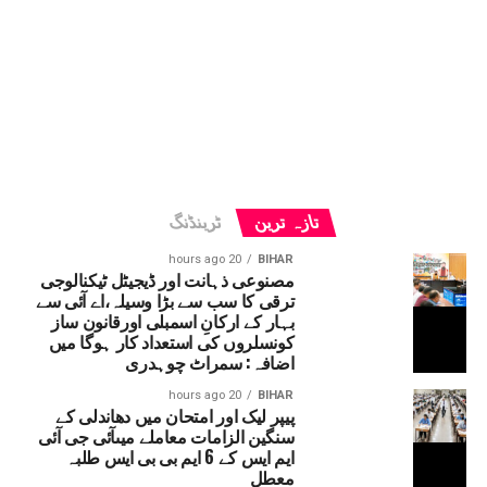
تازہ ترین
ٹرینڈنگ
20 hours ago
BIHAR
مصنوعی ذہانت اور ڈیجیٹل ٹیکنالوجی
ترقی کا سب سے بڑا وسیلہ،اے آئی سے
بہار کے ارکانِ اسمبلی اورقانون ساز
کونسلروں کی استعداد کار ہوگا میں
اضافہ: سمراٹ چوہدری
20 hours ago
BIHAR
پیپر لیک اور امتحان میں دھاندلی کے
سنگین الزامات معاملے میںآئی جی آئی
ایم ایس کے 6 ایم بی بی ایس طلبہ
معطل