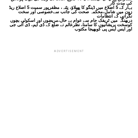
کی مدت کار
بہار کے 5 اضلاع میں ڈینگو کا پھیلاؤ، پٹنہ، مظفرپور سمیت 5 اضلاع ریڈ
زون میں شامل،محکمہ صحت کی جانب سےخصوصی اور سخت
نگرانی کے انتظامات
دربھنگہ میں ٹریفک جام سے عوام بے حال،مریضوں اور اسکولی بچوں
کوسخت پریشانیوں کا سامنا، نظرعالم نے ضلع کے ڈی ایم، ڈی آئی جی
اور ایس ایس پی کوبھیجا مکتوب
ADVERTISEMENT