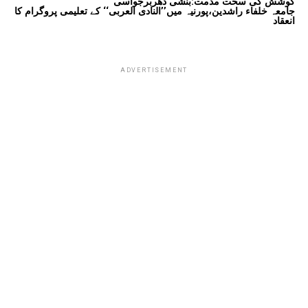
کوشش کی سخت مذمت:بنشی دھربرجواسی
جامعہ خلفاء راشدین،پورنیہ میں’’النادی العربی‘‘ کے تعلیمی پروگرام کا
انعقاد
ADVERTISEMENT