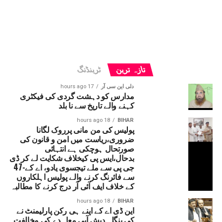
تازہ ترین
ٹرینڈنگ
دلی این سی آر
17 hours ago
مدارس کو دہشت گردی کی فیکٹری
کہنے والے تاریخ سے نا بلد
18 hours ago
BIHAR
پولیس کی من مانی پرروک لگانا
ضروری،ریاست میں امن و قانون کی
صورتحال ہوچکی ہے انتہائی
بدحال،ایس پی کیخلاف شکایت لے کر ڈی
جی پی سے ملے تیجسوی یادو، اے کے-47
سے فائرنگ کرنے والے پولیس اہلکاروں
کے خلاف ایف آئی آر درج کرنے کا مطالبہ
18 hours ago
BIHAR
این ڈی اے کے اپنے ہی رکن پارلیمنٹ نے
کی بنگلہ دیش آبی معاہدے کی مخالفت