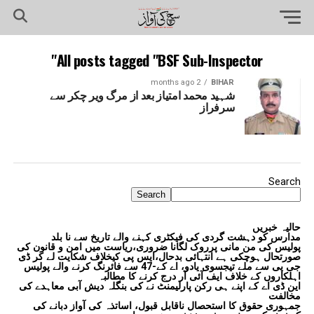
All posts tagged "BSF Sub-Inspector"
2 months ago
BIHAR
شہید محمد امتیاز بعد از مرگ ویر چکر سے
سرفراز
Search
Search
حالیہ خبریں
مدارس کو دہشت گردی کی فیکٹری کہنے والے تاریخ سے نا بلد
پولیس کی من مانی پرروک لگانا ضروری،ریاست میں امن و قانون کی
صورتحال ہوچکی ہے انتہائی بدحال،ایس پی کیخلاف شکایت لے کر ڈی
جی پی سے ملے تیجسوی یادو، اے کے-47 سے فائرنگ کرنے والے پولیس
اہلکاروں کے خلاف ایف آئی آر درج کرنے کا مطالبہ
این ڈی اے کے اپنے ہی رکن پارلیمنٹ نے کی بنگلہ دیش آبی معاہدے کی
مخالفت
جمہوری حقوق کا استحصال ناقابل قبول، اساتذہ کی آواز دبانے کی