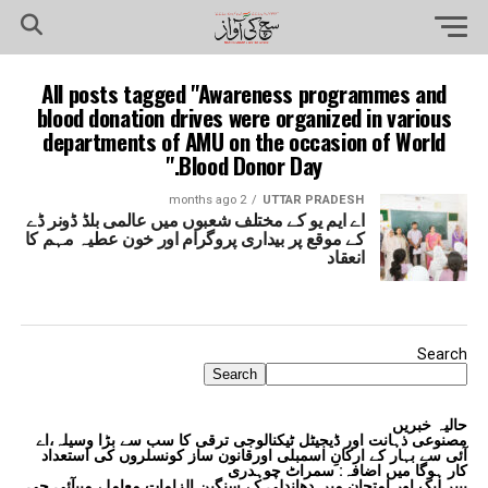
All posts tagged "Awareness programmes and
blood donation drives were organized in various
departments of AMU on the occasion of World
Blood Donor Day."
2 months ago
UTTAR PRADESH
اے ایم یو کے مختلف شعبوں میں عالمی بلڈ ڈونر ڈے
کے موقع پر بیداری پروگرام اور خون عطیہ مہم کا
انعقاد
Search
Search
حالیہ خبریں
مصنوعی ذہانت اور ڈیجیٹل ٹیکنالوجی ترقی کا سب سے بڑا وسیلہ،اے
آئی سے بہار کے ارکانِ اسمبلی اورقانون ساز کونسلروں کی استعداد
کار ہوگا میں اضافہ: سمراٹ چوہدری
پیپر لیک اور امتحان میں دھاندلی کے سنگین الزامات معاملے میںآئی جی