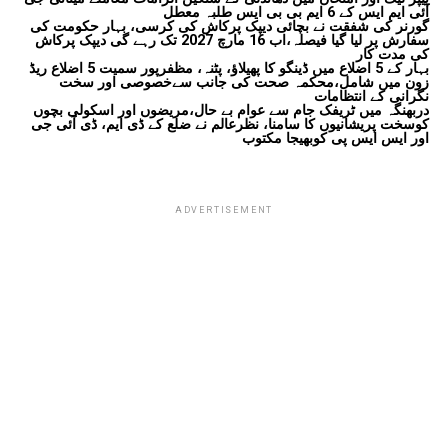
آئی ایم ایس کے 6 ایم بی بی ایس طلبہ معطل
گورنر کی شفقت نے بچائی دیپک پرکاش کی کرسی، بہار حکومت کی
سفارش پر لیا گیا فیصلہ،اب 16 مارچ 2027 تک رہے گی دیپک پرکاش
کی مدت کار
بہار کے 5 اضلاع میں ڈینگو کا پھیلاؤ، پٹنہ، مظفرپور سمیت 5 اضلاع ریڈ
زون میں شامل،محکمہ صحت کی جانب سےخصوصی اور سخت
نگرانی کے انتظامات
دربھنگہ میں ٹریفک جام سے عوام بے حال،مریضوں اور اسکولی بچوں
کوسخت پریشانیوں کا سامنا، نظرعالم نے ضلع کے ڈی ایم، ڈی آئی جی
اور ایس ایس پی کوبھیجا مکتوب
ADVERTISEMENT