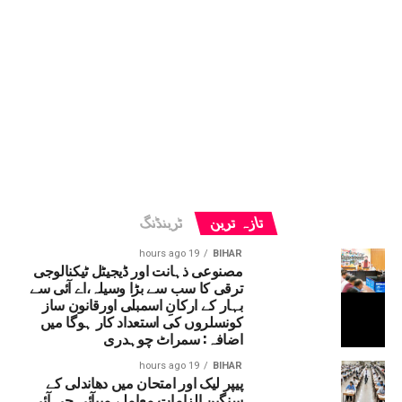
تازہ ترین
ٹرینڈنگ
19 hours ago
BIHAR
مصنوعی ذہانت اور ڈیجیٹل ٹیکنالوجی
ترقی کا سب سے بڑا وسیلہ،اے آئی سے
بہار کے ارکانِ اسمبلی اورقانون ساز
کونسلروں کی استعداد کار ہوگا میں
اضافہ: سمراٹ چوہدری
19 hours ago
BIHAR
پیپر لیک اور امتحان میں دھاندلی کے
سنگین الزامات معاملے میںآئی جی آئی