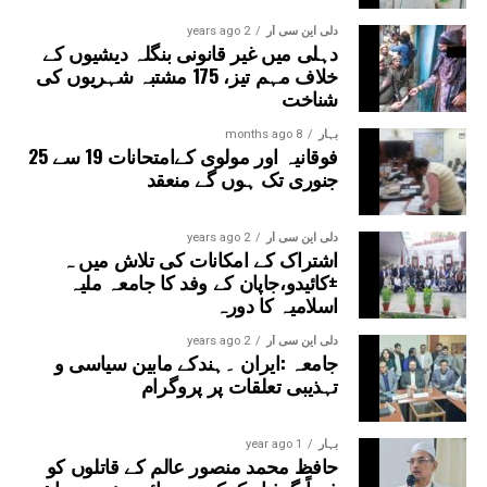
دلی این سی آر
2 years ago
دہلی میں غیر قانونی بنگلہ دیشیوں کے
خلاف مہم تیز، 175 مشتبہ شہریوں کی
شناخت
بہار
8 months ago
فوقانیہ اور مولوی کےامتحانات 19 سے 25
جنوری تک ہوں گے منعقد
دلی این سی آر
2 years ago
اشتراک کے امکانات کی تلاش میں ہ
±کائیدو،جاپان کے وفد کا جامعہ ملیہ
اسلامیہ کا دورہ
دلی این سی آر
2 years ago
جامعہ :ایران ۔ہندکے مابین سیاسی و
تہذیبی تعلقات پر پروگرام
بہار
1 year ago
حافظ محمد منصور عالم کے قاتلوں کو