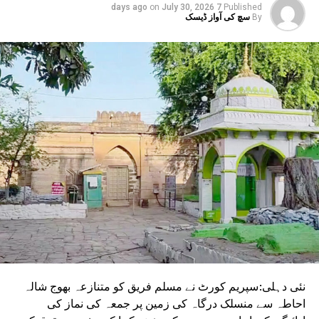
on
July 30, 2026
7 days ago
Published
By
سچ کی آواز ڈیسک
نئی دہلی:سپریم کورٹ نے مسلم فریق کو متنازعہ بھوج شالہ
احاطہ سے منسلک درگاہ کی زمین پر جمعہ کی نماز کی