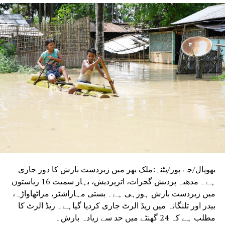
جھڑپ ہوگئی جس کے بعد پولس فائرنگ میں پانچ مسلم
نوجوانوں کی موت ہوگئی تھی۔اس واقع کے بعد بن بھولپورہ
پولس نے 101/ مسلم مر د و خواتین کے خلاف تین مقدمات درج
کیئے تھے اور ان پر سخت قانون یو اے پی اے کا اطلاق بھی کیا
تھا۔
HALDWANI VIOLENCE
RELATED TOPICS:
MAULANA ARSHAD MADANI
JAMIAT ULEMA-E-HIND
UTTARAKHAND HIGH COURT
UP NEX
پی ایم مودی نے 4نئی وندے بھارت ایکسپریس کودکھائی
ری جھنڈی
DON'T MISS
اردو یونیورسٹی میں قومی سمینار کا آغاز
بھوپال/جے پور/پٹنہ:ملک بھر میں زبردست بارش کا دور جاری
ہے۔ مدھیہ پردیش گجرات، اترپردیش، بہار سمیت 16 ریاستوں
میں زبردست بارش ہورہی ہے۔ بستی مہاراشٹر، مراٹھاواڑہ،
بیدر اور تلنگانہ میں ریڈ الرٹ جاری کردیا گیاہے۔ ریڈ الرٹ کا
مطلب ہے کہ 24 گھنٹے میں حد سے زیادہ بارش۔