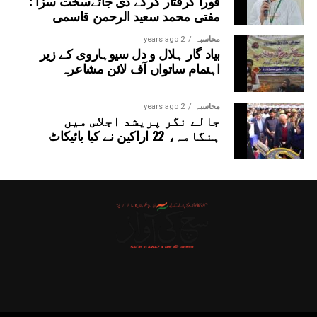
فوراً گرفتار کرکے دی جائےسخت سزا :
مفتی محمد سعید الرحمن قاسمی
محاسبہ
2 years ago
بیاد گار ہلال و دل سیوہاروی کے زیر
اہتمام ساتواں آف لائن مشاعرہ
محاسبہ
2 years ago
جالے نگر پریشد اجلاس میں
ہنگامہ، 22 اراکین نے کیا بائیکاٹ