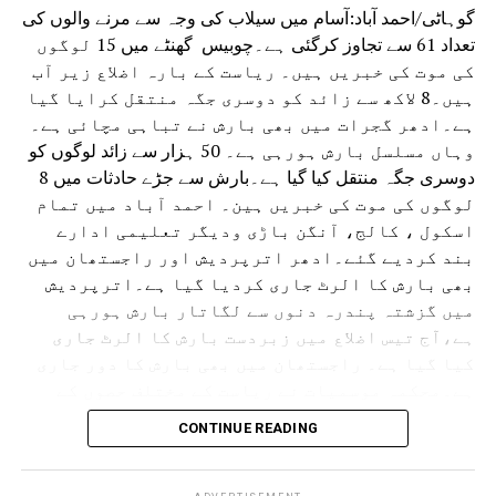
گوہاٹی/احمد آباد:آسام میں سیلاب کی وجہ سے مرنے والوں کی
تعداد 61 سے تجاوز کرگئی ہے۔چوبیس گھنٹے میں 15 لوگوں
کی موت کی خبریں ہیں۔ ریاست کے بارہ اضلاع زیر آب
ہیں۔8 لاکھ سے زائد کو دوسری جگہ منتقل کرایا گیا
ہے۔ادھر گجرات میں بھی بارش نے تباہی مچائی ہے۔
وہاں مسلسل بارش ہورہی ہے۔ 50 ہزار سے زائد لوگوں کو
دوسری جگہ منتقل کیا گیا ہے۔بارش سے جڑے حادثات میں 8
لوگوں کی موت کی خبریں ہین۔ احمد آباد میں تمام
اسکول ، کالج، آنگن باڑی ودیگر تعلیمی ادارے
بند کردیے گئے۔ادھر اترپردیش اور راجستھان میں
بھی بارش کا الرٹ جاری کردیا گیا ہے۔اترپردیش
میں گزشتہ پندرہ دنوں سے لگاتار بارش ہورہی
ہے،آج تیس اضلاع میں زبردست بارش کا الرٹ جاری
کیا گیا ہے۔ راجستھان میں بھی بارش کا دور جاری
ہے۔محکمہ موسمیات نے ریاست کے مختلف حصوں کے
لئے الرٹ جاری کردیا ہے۔ حالانکہ جموں وکشمیر
CONTINUE READING
میں لینڈ سلائڈنگ کی وجہ سے آمدورفت ٹھپ تھی لیکن
اب چھ دنوں کے بعد آمدورفت جاری ہوئی ہے۔
امرناتھ یاترا بھی شروع کردی گئی ہے۔