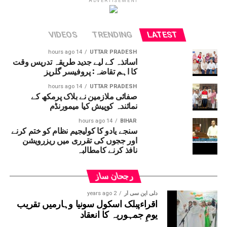
ADVERTISEMENT
VIDEOS
TRENDING
LATEST
14 hours ago
UTTAR PRADESH
اساتذہ کے لیے جدید طریقہ تدریس وقت
کا اہم تقاضہ: پروفیسر گلریز
14 hours ago
UTTAR PRADESH
صفائی ملازمین نے بلاک پرمکھ کے
نمائندہ کوپیش کیا میمورنڈم
14 hours ago
BIHAR
سنجے یادو کا کولیجیم نظام کو ختم کرنے
اور ججوں کی تقرری میں ریزرویشن
نافذ کرنے کامطالبہ
رجحان ساز
دلی این سی آر
2 years ago
اقراءپبلک اسکول سونیا وہارمیں تقریب
یومِ جمہوریہ کا انعقاد