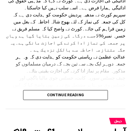
ادائیگی کی اجازت دی ہے۔ کورٹ نے کہا کہ مذہبی حقوق کی
ادائیگی ہمارا فرض ہے۔ اسے سلب نہیں کیا جاسکتا۔
سپریم کورٹ نے مدھیہ پردیش حکومت کو ہدایت دی ہے کہ
کل کی جمعہ کی نماز کے لئے بھوج شالہ احاطہ کے بغل میں
زمین فراہم کی جائے۔کورٹ نے واضح کیا کہ مسلم فریق نے
خسرہ نمبر596جسے درگاہ کی زمین بتایا گیا ہے وہاں
پر جمعہ کی نماز ادا کرنے کی اجازت مانگی ہے۔یہ
جگہ متنازعہ احاطہ سے بالکل نزدیک ہے ۔
عدالتِ عظمیٰ نے ریاستی حکومت کو ہدایت دی کہ وہ ہر
جمعہ دوپہر ایک بجے سے تین بجے کے درمیان مسلمانوں کو
مذکورہ مقام پر نماز ادا کرنے کی اجازت یقینی بنائے۔
چیف جسٹس سوریہ کانت، جسٹس جوی مالیا باگچی اور
جسٹس وی موہنا پر مشتمل بنچ نے یہ بھی واضح کیا کہ اس
حکم سے ریاستی حکومت اور مسلم فریق باہمی رضامندی سے
CONTINUE READING
جمعہ کی نماز کے لیے کسی متبادل مقام پر غور کرنے سے
محروم نہیں ہوں گے۔ 14 جولائی کو سپریم کورٹ نے عبوری
حکم دیتے ہوئے کہا تھا کہ مقدمے کے حتمی فیصلے تک ہر جمعہ
دوپہر ایک بجے سے تین بجے کے درمیان نماز کے لیے متنازع مقام
دیش
سے متصل ایک علیحدہ کھلی جگہ فراہم کی جائے۔بعد ازاں