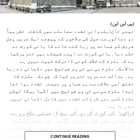
(پی این این)
نینی تال:ہلدوانی تشدد معاملے میں گذشتہ تقریباً
دو دسالوں سے جیل کی سلاخوں کے پیچھے ایک غریب پھل
فروش کو ضمانت پر رہا کئے جانے کا ہائی کورٹ نے
حکم دیا۔ہائی کورٹ نے اپنے فیصلے میں تحریرکیا
ہے کہ ملزم کے خلاف کوئی ڈائرکٹ ثبوت نہیں ہے
حالانکہ ملزم سی سی ٹی وی فوٹیج میں دکھائی دے رہا
ہے۔ عدالت نے مزید تحریر کیا کہ چونکہ ملزم کا
تعلق اسی علاقے سے ہے جہاں پر مبینہ تشدد ہوا تھا
لہذا ملزم سی سی ٹی وی فوٹیج میں آگیا ہوگا لیکن
ملزم کسی بھی طرح کے تشدد میں شامل دکھائی نہیں
دے رہا ہے۔
اتراکھنڈ ہائی کورٹ کی دو رکنی بینچ کے جسٹس پنکج پروہت
اور جسٹس منوج کمار تیواری نے گذشتہ ہفتہ سینئر ایڈوکیٹ
نتیا راما کرشنن کی بحث کے اختتام کے بعد ضمانت عرضداشت
پر فیصلہ محفوظ کرلیا تھا جسے آج سنایا گیا۔سینئر ایڈوکیٹ نتیا
CONTINUE READING