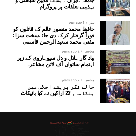
تہذیبی تعلقات پر پروگرام
بہار
1 year ago
حافظ محمد منصور عالم کے قاتلوں کو
فوراً گرفتار کرکے دی جائےسخت سزا :
مفتی محمد سعید الرحمن قاسمی
محاسبہ
2 years ago
بیاد گار ہلال و دل سیوہاروی کے زیر
اہتمام ساتواں آف لائن مشاعرہ
محاسبہ
2 years ago
جالے نگر پریشد اجلاس میں
ہنگامہ، 22 اراکین نے کیا بائیکاٹ