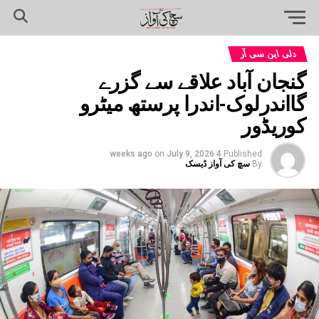
دلی این سی آر
گنجان آباد علاقے سے گزرے
گااندرلوک-اندرا پرستھ میٹرو
کوریڈور
on
July 9, 2026
4 weeks ago
Published
By
سچ کی آواز ڈیسک