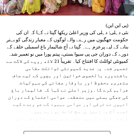
(پی این این)
نئی دہلی: دہلی کی وزیر اعلیٰ ریکھا گپتا نے کہا کہ ان کی
حکومت جھگیوں میں رہنے والے لوگوں کے معیار زندگی کو بہتر
بنانے کے لیے پرعزم ہے۔ گپتا نے آج شالیمار باغ اسمبلی حلقے کے
دورے کے دوران جی پی سیوا بستی، پیتم پورا میں نو تعمیر شدہ
کمیونٹی ٹوائلٹ کا افتتاح کیا۔ تقریباً 21 لاکھ روپے کی لاگت سے
تعمیر شدہ یہ جدید کمیونٹی ٹوائلٹ مقامی
باشندوں، بالخصوص خواتین اور بچوں کے لیے صاف
ستھری، محفوظ اور باوقار صفائی کی سہولیات
فراہم کرے گا۔وزیر اعلیٰ نے کہا کہ شالیمار باغ
کی جھگی بستی میں منعقدہ عوامی اجتماع کے دوران
انہوں نے ترقی اور عوامی بہبود کے جو وعدے کیے
تھے، آج وہ زمین پر سچ ثابت ہو رہے ہیں۔
گزشتہ ایک سال میں علاقے میں پینے کا صاف پانی
فراہم کرنے کے لیے واٹر اے ٹی ایم، غریبوں کو
سستا اور تغذیہ بخش کھانا فراہم کرنے کے لیے اٹل