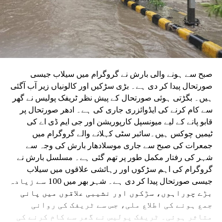
اینڈ ٹوبرو (L&T) ہے۔ سول ورک کی تخمینہ لاگت 1,200 کروڑ
ہے۔اس لائن پر آٹھ اسٹیشن بنائے جائیں گے۔ ان میں
سیکٹر-38A بوٹینیکل گارڈن، سیکٹر-44، نوئیڈا آفس، سیکٹر-96،
سیکٹر-97، سیکٹر-105، سیکٹر-108، سیکٹر-93، اور پنچشیل
بوائز انٹر کالج شامل ہوں گے۔
صبح سے ہونے والی بارش نے گروگرام میں سیلاب جیسی
صورتحال پیدا کر دی ہے۔ بڑی سڑکیں اور کالونیاں زیر آب آگئی
ہیں۔ بگڑتی ہوئی صورتحال کے پیش نظر ٹریفک پولیس نے گھر
سے کام کرنے کی ایڈوائزری جاری کی ہے۔ ادھر صورتحال پر
قابو پانے کے لیے میونسپل کارپوریشن اور جی ایم ڈی اے کی
ٹیمیں چوکس ہیں۔سائبر سٹی کہلانے والے گروگرام میں
جمعرات کی صبح سے جاری موسلادھار بارش کی وجہ سے
شہر کی رفتار مکمل طور پر تھم گئی ہے۔ مسلسل بارش نے
گروگرام کی اہم سڑکوں اور رہائشی علاقوں میں سیلاب
جیسی صورتحال پیدا کر دی ہے۔ شہر بھر میں 100 سے زیادہ
بڑے چوراہوں، سڑکوں اور نشیبی علاقوں میں پانی
جمع ہونے کی اطلاع ملی، جس سے ٹریفک کی روانی
متاثر ہوئی۔ ٹریفک پولیس نے گھر سے کام کرنے کی