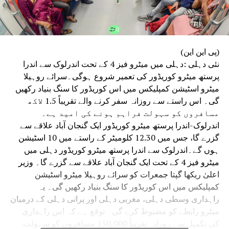
(پی این این)
نئی دہلی :دہلی میں میٹرو فیز 4 کے تحت اندرلوک سے اندرا
پرستھ میٹرو کوریڈور کی تعمیر شروع ہوگی۔سرائے روہیلا
میٹرو اسٹیشن کمپلیکس میں اس کوریڈور کا سنگ بنیاد رکھیں
گی۔ اس راستے سے روزانہ سفر کرنے والے تقریباً 1.5 لاکھ
مسافروں کو سہولت فراہم ہونے کی امید ہے۔
اندرلوک-اندرا پرستھ میٹرو کوریڈور ایک گنجان آباد علاقے سے
گزرے گا، جس میں 12.30 کلومیٹر کے راستے میں 10 اسٹیشن
ہوں گے۔اندرلوک سے اندرا پرستھ میٹرو کوریڈور دہلی میں
میٹرو فیز 4 کے تحت ایک گنجان آباد علاقے سے گزرے گا۔ وزیر
اعلیٰ ریکھا گپتا جمعرات کو سرائے روہیلا میٹرو اسٹیشن
کمپلیکس میں اس کوریڈور کا سنگ بنیاد رکھیں گی۔ یہ
راہداری وسطی دہلی، مغربی دہلی اور پرانی دہلی کے درمیان
میٹرو رابطے کو مضبوط کرے گی۔ توقع ہے کہ اس راہداری
کی تکمیل سے روزانہ تقریباً 150,000 مسافروں کو سہولت