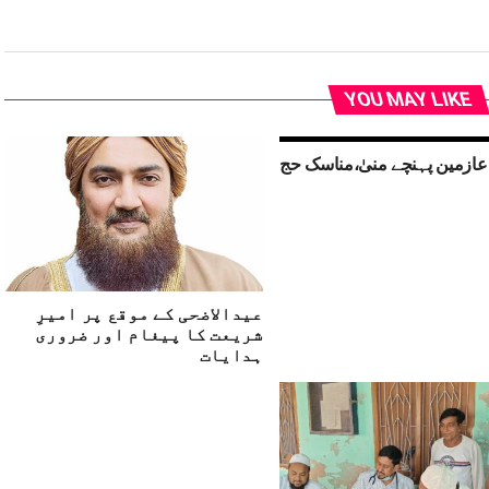
YOU MAY LIKE
عازمین پہنچے منیٰ،مناسک حج
عیدالاضحی کے موقع پر امیرِ
شریعت کا پیغام اور ضروری
ہدایات