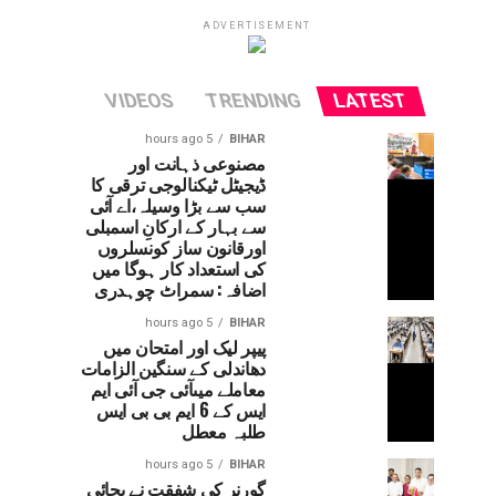
ADVERTISEMENT
VIDEOS
TRENDING
LATEST
5 hours ago
BIHAR
مصنوعی ذہانت اور
ڈیجیٹل ٹیکنالوجی ترقی کا
سب سے بڑا وسیلہ،اے آئی
سے بہار کے ارکانِ اسمبلی
اورقانون ساز کونسلروں
کی استعداد کار ہوگا میں
اضافہ: سمراٹ چوہدری
5 hours ago
BIHAR
پیپر لیک اور امتحان میں
دھاندلی کے سنگین الزامات
معاملے میںآئی جی آئی ایم
ایس کے 6 ایم بی بی ایس
طلبہ معطل
5 hours ago
BIHAR
گورنر کی شفقت نے بچائی