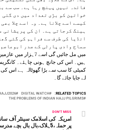
فائدہ نہیں پہنچ رہا ہے۔ سب سے بڑ
خواتین کو بڑی تعداد میں دی گئی ہ
کیسے اسے چلانا ہے۔ وہ اسے چلا بھی
ہینگ کرجاتی ہے۔ ان کی پریشانی مز
انڈیا کی طرف سے فراہم کی گئی گھڑ
میں مل جائیں گی اسے 
ہیں۔ اس کی جانچ ہونی چاہئے۔ کانگریس کے
کمیٹی کا سب سے بڑا گھوٹالہ ہے اس کی گ
لے جایا جائے گا۔
HAJJ2026
DIGITAL WATCH
RELATED TOPICS:
THE PROBLEMS OF INDIAN HAJJ PILGRIMS
DON'T MISS
امریکہ کی اسلامک سینٹر آف سانڈ
پر حملہ،5ہلاک،بال بال بچے مدر