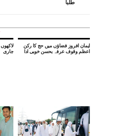
طلبا
ایمان افروز فضاؤں میں حج کا رکن
لاکھوں 
اعظم وقوف عرفہ بحسن خوبی ادا
جاری