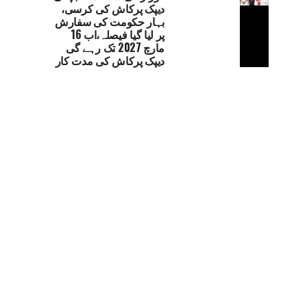
دیپک پرکاش کی کرسی،
بہار حکومت کی سفارش
پر لیا گیا فیصلہ،اب 16
مارچ 2027 تک رہے گی
دیپک پرکاش کی مدت کار