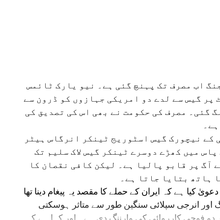
ی جنگ اب مصرف تک پہنچ گئی ہے۔ نیو یارک ٹائمس
پر گیس سے لدے دو امریکی جہازوں کو ڈرون سے
گ گئی۔ مصرف کی حکومت نے بھی اس کی تصدیق کی
ہے۔
 کے نیچورک گیس اسٹوریج ٹینکر انرگاس ہیٹر
پاس میں کھڑے دوسرے ٹینکر گیس لاک سلیم تک
 آگ پر قابو پالیا ہے۔ لیکن کافی نقصان کا
ا ہاتھ بتایا جاتا ہے۔
ویٰ کیا ہے کہ ایران کے حملے کا مقصد یہ پیغام دینا تھا
نگ اور انرجی سپلائی سنگین طور سے متاثر ہوسکتی
ر دو فوجی کارروائی کی وارننگ دی ہے۔ اور کہا ہے کہ