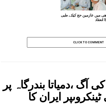
ی میں عازمین حج کیلئے طبی
 انعقاد
CLICK TO COMMENT
آگ ،دمیاتا بندرگاہ پر
نکروںپر ایران کا