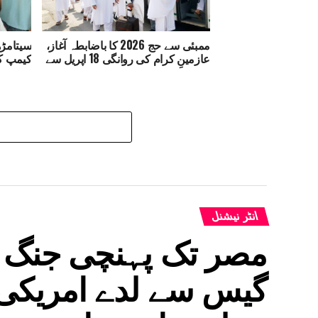
ممبئی سے حج 2026 کا باضابطہ آغاز،
سیتامڑھ
عازمینِ کرام کی روانگی 18 اپریل سے
کیمپ کا
انٹر نیشنل
مصر تک پہنچی جنگ کی 
گیس سے لدے امریکی ٹی