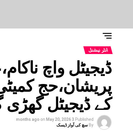
انٹر نیشنل
ڈیجیٹل واچ ناکام،
پریشان،حج کمیٹی 
کے ڈیجیٹل گھڑی گھ
on
May 20, 2026
3 months ago
Published
By
سچ کی آواز ڈیسک