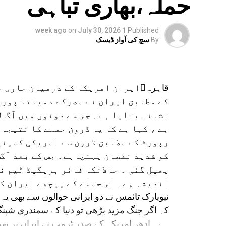
حملہ،بھاری تباہی
on
July 30, 2026
1 week ago
Published
By
سچ کی آواز ڈیسک
قاہرہایران امریکہ کے درمیان جار
کے مطابق ایران نے مصرکے دمیاتا پورٹ 
نشانہ بنایا ہے۔ جس سے دونوں میں آگ ل
ہے ، کہا ہے کہ یہ ڈرون حملے کا نتیجہ 
رپورٹ کے مطابق ڈرون سے امریکی کمپنی
کو شدید نقصان پہنچاہے۔ جس کے بعد آگ 
پھیل گئی ۔ حالانکہ فائر بریگیڈ ٹیم نے
اندیشہ ہے۔ اس حملے کے پیچھے ایران ک
نیویارک ٹائمس نے دو ایرانی حوالوں سے بھی یہ دع
کہ اگر جنگ مزید بڑھی تو دنیا کے سمندری شپ
ہے۔ ادھر امریکہ کے صدر ٹرمپ نے ایران پر پھ