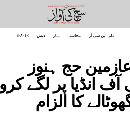
دلی این سی آر
محاسبہ
بہار
دیش
EPAPER
عازمین حج ہنوز
آف انڈیا پر لگے کر
وٹالے کا الزام