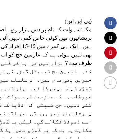
(پی این این)
مکہ:سہولت کے نام پر دس ہزار روپے اضا
پریشانیوں میں کوئی خاص کمی نہیں آئ
ہیں۔ ایک ہی ک
بھی نہیں ہوئی ہے کہ عازمین حج کو اب نئ
طرف سے 7 ہزار میں فراہم ک
کئی عازمین حج ڈیجیٹل گھڑی کی خر
خبریں بھی عام ہیں۔ اس سلسلے میں
گھڑی کیخامیوں کا قصہ بیان کررہے
غورطلب ہے کہ عازمین کی سہولت او
گئی تھیں۔ حج کمیٹی آف انڈیا کا 
پریشانیاں دور ہوں گی اور اگر کوئ
اسے ڈھونڈ نکالے گی۔ لیکن یہ گھڑ
شکایت یہ ہے کہ یہ گھڑی محض ایک گ
ہے۔ اس کے علاوہ بھی کئی تکنیکی خ