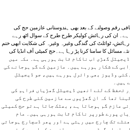
فی رقم وصولنے کے بعد بھی ہندوستانی عازمین حج کی
ی ہے۔ ان کی رہائش کولیکر طرح طرح کے سوال اٹھ رہے
مرے میں 15-15 افراد کی رہائش، ٹوائلٹ کی گندگی وغیرہ وغیرہ کی شکایت ابھی ختم
ے مسائل کا سامنا کرنا پڑ رہا ہے۔حج کمیٹی آف انڈیا کی
ی گئی ڈیجیٹل گھڑی اب ناکام ثابت ہورہی ہے۔ مکہ میں
ابی کے شکار ہورہے ہیں۔ عازمین کے گم ہوجانے کی
 کئی وڈیوز بھی وائرل ہورہے ہیں، جو ڈیجیٹل
 ہیں۔
ر تحفظ کے لئے انھیں ڈیجیٹل گھڑیاں فراہم کی
کہنا تھا کہ ان گھڑیوں سے عازمین کئی طرح کی
ی عازم گم ہوجاتا ہے ، بھٹک جاتا ہے تو حج کمیٹی
یاں پورے طورپر ناکام ثابت ہورہی ہیں۔ عام
ھنٹے تک چارج میں رہتی ہے اور پھر ڈسچارج ہوجاتی
امیاں اس گھڑی میں ہیں۔ عازمین کو اس سے کوئی