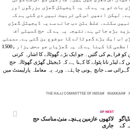
ی بات تو یہ ہے کہ یہ ڈیجیٹل گھڑی بزرگوں اور
ے۔ لیکن انھیں اس کی تربیت نہیں دی گئی ہے کہ
 نہیں سکتے۔ غلط بٹن دب جانے سے یہ ڈیجیٹل گھڑی
ید بڑھ جاتی ہے۔نتیجہ یہ ہے کہ حج کمیٹی آف
ی اب ایک بڑے گھوٹالے کا موضوع بن گئی ہے۔ممبئی
سماج وادی پارٹی کے صدر ابوعاصم اعظمی کا کہنا ہے کہ یہ گھڑیاں جو محض ہزار ،1500
7ہزار میں عازمین کو فراہم کی گئیں۔ جو ایک بڑے گھوٹالے کا اشارہ کرتی
 لیڈر نانا پٹولے کا کہنا ہے کہ ڈیجیٹل گھڑی گھوٹالہ حج
ہرائی سے جانچ ہونی چاہئے۔ ورنہ یہ معاملہ پارلیمنٹ میں
THE HAJJ COMMITTEE OF INDIA
MAKKAH
UP NEXT
یاگو
لاکھوں عازمین پہنچے منیٰ،مناسک حج
سہ کے
جاری