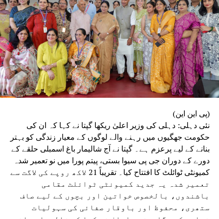
امدادی سامان یا امداد قبول نہ کریں ۔فرقہ
پرستی پھیلانے والوں کی ہم شدید مذمت کرتے ہیں۔
(پی این این)
نئی دہلی: دہلی کی وزیر اعلیٰ ریکھا گپتا نے کہا کہ ان کی
حکومت جھگیوں میں رہنے والے لوگوں کے معیار زندگی کو بہتر
بنانے کے لیے پرعزم ہے۔ گپتا نے آج شالیمار باغ اسمبلی حلقے کے
دورے کے دوران جی پی سیوا بستی، پیتم پورا میں نو تعمیر شدہ
کمیونٹی ٹوائلٹ کا افتتاح کیا۔ تقریباً 21 لاکھ روپے کی لاگت سے
تعمیر شدہ یہ جدید کمیونٹی ٹوائلٹ مقامی
باشندوں، بالخصوص خواتین اور بچوں کے لیے صاف
ستھری، محفوظ اور باوقار صفائی کی سہولیات