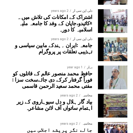
دلی این سی آر
2 years ago
اشتراک کے امکانات کی تلاش میں ہ
±کائیدو،جاپان کے وفد کا جامعہ ملیہ
اسلامیہ کا دورہ
دلی این سی آر
2 years ago
جامعہ :ایران ۔ہندکے مابین سیاسی و
تہذیبی تعلقات پر پروگرام
بہار
1 year ago
حافظ محمد منصور عالم کے قاتلوں کو
فوراً گرفتار کرکے دی جائےسخت سزا :
مفتی محمد سعید الرحمن قاسمی
محاسبہ
2 years ago
بیاد گار ہلال و دل سیوہاروی کے زیر
اہتمام ساتواں آف لائن مشاعرہ
محاسبہ
2 years ago
جالے نگر پریشد اجلاس میں