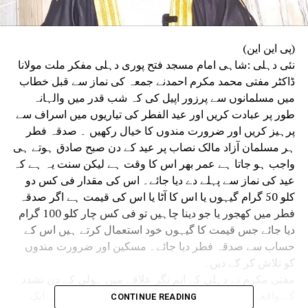
(پی این این)
نئی دہلی :شاہی امام مسجد فتح پوری دہلی مفکر ملت مولانا
ڈاکٹر مفتی محمد مکرم احمدنے جمعہ کی نماز سے قبل خطاب
میں مسلمانوں سے پرزور اپیل کی کہ شب قدر میں والہانہ
طور پر عبادت کریں اور عید الفطر کی تیاریوں میں اسراف سے
پرہیز کریں اور ضرورت مندوں کا خیال رکھیں ۔ صدقہ فطر
ہر مسلمان آزاد مالک نصاب پر عید کے دن صبح صادق ہوتے ہی
واجب ہو جاتا ہے عمر بھر اس کا وقت ہے لیکن سنت یہ ہے کہ
عید کی نماز سے پہلے دے دیا جائے۔ اس کی مقدار فی کس دو
کلو 50 گرام گیہوں یا اس کا آٹا یا اس کی قیمت ہے اگر صدقہ
فطر میں کھجور یا جو دینا چاہیں تو فی کس چار کلو 100 گرام
دیا جائے جس قیمت کا گیہوں خود استعمال کرتے ہیں اس کے
حساب سے صدقہ فطر دیا جائے۔ مسکین اور ضرورت مندوں
کو تلاش کر کے دیں۔
مفتی مکرم نے دہلی کے اتم نگر علاقے میں ہولی کے دن تشدد
کے واقعے پر شدید تشویش کا اظہار کیا انہوں نے کہا کہ ایک
CONTINUE READING