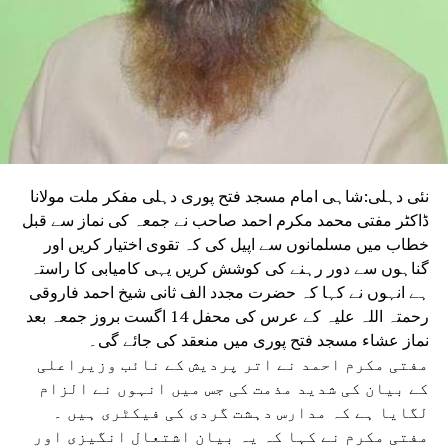
نئی دہلی:شاہی امام مسجد فتح پوری دہلی مفکر ملت مولانا
ڈاکٹر مفتی محمد مکرم احمد صاحب نے جمعہ کی نماز سے قبل
خطاب میں مسلمانوں سے اپیل کی کہ تقوی اختیار کریں اور
گناہوں سے دور رہنے کی کوشش کریں یہی کامیابی کا راستہ
ہے انہوں نے کہا کہ حضرت مجدد الف ثانی شیخ احمد فاروقی
رحمتہ اللہ علیہ کے عرس کی محفل 14 اگست بروز جمعہ بعد
نماز عشاء مسجد فتح پوری میں منعقد کی جائے گی۔
مفتی مکرم احمد نے اتر پردیش کے نائب وزیراعلی
کے بیان کی شدید مذمت کی جس میں انہوں نے الزام
لگایا ہے کہ مدارس دہشت گردی کی فیکٹری ہیں ۔
مفتی مکرم نے کہا کہ یہ بیان اشتعال انگیزی اور