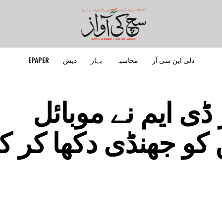
دلی این سی آر
محاسبہ
بہار
دیش
EPAPER
ڈی ایم نے موبائل
و جھنڈی دکھا کر کی