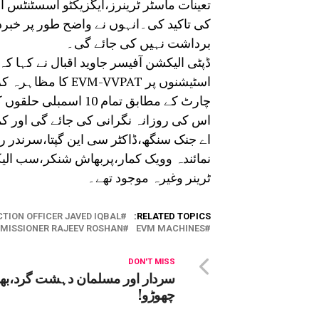
تعینات ماسٹر ٹرینرز،ایگزیکٹو اسسٹنٹس
کی تاکید کی۔انہوں نے واضح طور پر خبر
برداشت نہیں کی جائے گی۔
اسٹیشنوں پر VVPAT
چارٹ کے مطابق تمام 0
اس کی روزانہ نگرانی کی جائے گی اور ک
اے جنک سنگھ،ڈاکٹر سی این گپتا،سرندر ر
نمائندہ وویک کمار،پربھاش شنکر،سب الی
ٹرینر وغیرہ موجود تھے۔
CTION OFFICER JAVED IQBAL
RELATED TOPICS:
MMISSIONER RAJEEV ROSHAN
EVM MACHINES
DON'T MISS
سردار اور مسلمان دہشت گرد،بھ
چھوڑو!