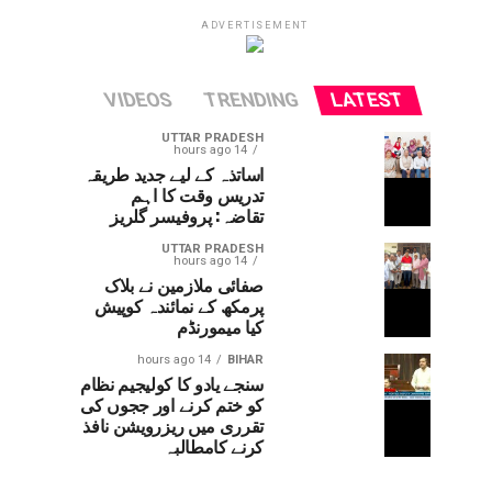
ADVERTISEMENT
VIDEOS
TRENDING
LATEST
UTTAR PRADESH
14 hours ago
اساتذہ کے لیے جدید طریقہ
تدریس وقت کا اہم
تقاضہ: پروفیسر گلریز
UTTAR PRADESH
14 hours ago
صفائی ملازمین نے بلاک
پرمکھ کے نمائندہ کوپیش
کیا میمورنڈم
14 hours ago
BIHAR
سنجے یادو کا کولیجیم نظام
کو ختم کرنے اور ججوں کی
تقرری میں ریزرویشن نافذ
کرنے کامطالبہ