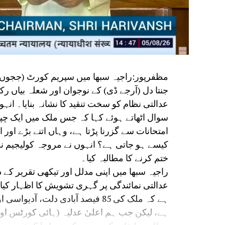
جنتا دل (آرجے ڈی) کے نوجوان اور شعلہ بیاں 
عدالتی نظام کو سخت تنقید کا نشانہ بنایا۔ ان
سوال اٹھاتے ہوئے کہا کہ جس ملک میں ایک چپ
امتحانات سے گزرنا پڑتا ہے، وہاں اتنے بڑے او
کیسے ہو جاتی ہے؟ انہوں نے مروجہ کولیجیم ن
ختم کرنے کا مطالبہ کیا۔
راجیہ سبھا میں اپنی مدلل اور تیکھی تقریر کے 
عدالتی نمائندگی پر گہری تشویش کا اظہار کیا۔ س
ہے کہ ملک کی 85 فیصد آبادی دلت
ہے، لیکن جب ہم اعلیٰ عدلیہ (ہائی کورٹس او