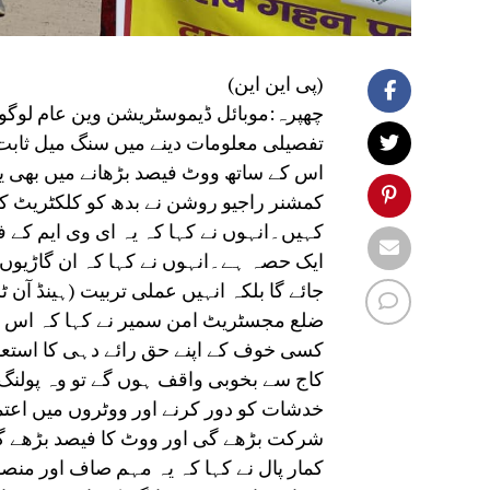
(پی این این)
چھپرہ:موبائل ڈیموسٹریشن وین عام لوگوں
تفصیلی معلومات دینے میں سنگ میل ثاب
اس کے ساتھ ووٹ فیصد بڑھانے میں بھی یق
ایک حصہ ہے۔انہوں نے کہا کہ ان گاڑیوں ک
جائے گا بلکہ انہیں عملی تربیت (ہینڈ آن 
ضلع مجسٹریٹ امن سمیر نے کہا کہ اس اقدا
کسی خوف کے اپنے حق رائے دہی کا استعم
کاج سے بخوبی واقف ہوں گے تو وہ پولنگ
خدشات کو دور کرنے اور ووٹروں میں اعت
شرکت بڑھے گی اور ووٹ کا فیصد بڑھے گا
کمار پال نے کہا کہ یہ مہم صاف اور منصفا