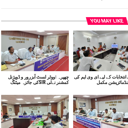
YOU MAY LIKE
انتخابات کے لیے ای وی ایم کی
چھپرہ :ووٹر لسٹ آبزرور و ڈویژنل
نڈمائزیشن مکمل
کمشنر نےلی SIRکی جائزہ میٹنگ