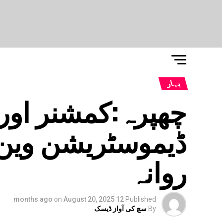
بہار
چھپرہ:کمشنر اور 
ڈیموسٹریشن وین ک
روانہ
on
August 20, 2025
12 months ago
Published
By
سچ کی آواز ڈیسک