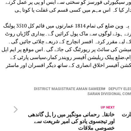
 اور سیکیورٹی فورسز کو سختی سے ایس او پی پر عمل کرنے
دار کیا کہ اس مہم میں کسی قسم کی غفلت یا کوتاہی
ڈپٹی الیکشن آفیسر جاوید اقبال نے کہا کہ یہ وین ضلع کی تمام 1814 عمارتوں میں قائم کل 3510 پولنگ
EVM- کا مظاہرہ کرتے ہوئے لوگوں سے ماک پول کرائیں گے۔بیداری گاڑیاں روٹ
1 اسمبلی حلقوں کے لیے مقرر کردہ افسر انچارج کے ذریعے چلائی جائیں گی۔
میشن کی سائٹ پر رپورٹنگ کی جائے گی۔اس موقع پر ایم ایل
ام،ضلع پبلک ریلیشن آفیسر رویندر کمار،سیاسی پارٹی کے
کشن آفیسر اخلاق انصاری کے ساتھ دیگر افسران اور ماسٹر
DISTRICT MAGISTRATE AMAN SAMEER
DEPUTY ELE
SARAN DIVISIONAL CO
UP NEXT
ارت
خانقاہ رحمانی مونگیر میں راہل گاندھی
اور تیجسوی یادو کی امیر شریعت سے
خصوصی ملاقات