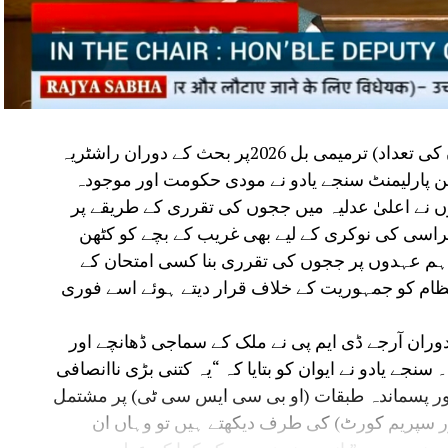
مظفرپور:راجیہ سبھا میں سپریم کورٹ (ججوں کی تعداد) ترمیمی بل 2026پر بحث کے دوران راشٹریہ
رکن پارلیمنٹ سنجے یادو نے مودی حکومت اور موجودہ
ہوں نے اعلیٰ عدلیہ میں ججوں کی تقرری کے طریقے پر
راسی کی نوکری کے لیے بھی غریب کے بچے کو کٹھن
ر اہم عہدوں پر ججوں کی تقرری بنا کسی امتحان کے
ظام کو جمہوریت کے خلاف قرار دیتے ہوئے اسے فوری
دوران آرجے ڈی ایم پی نے ملک کے سماجی ڈھانچے اور
نجے یادو نے ایوان کو بتایا کہ “یہ کتنی بڑی ناانصافی
، آدیواسی اور پسماندہ طبقات (او بی سی ایس سی ٹی) پر مشتمل
ر سپریم کورٹ) کی طرف دیکھتے ہیں تو وہاں ان