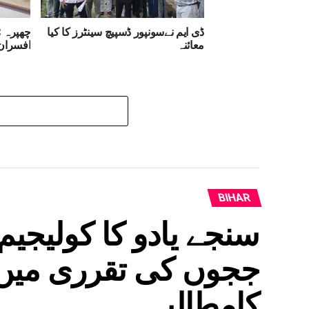
ڈی ایم نےسونپور ڈسپیچ سینٹرز کا کیا
چھپرہ :
معائنہ
افسران 
BIHAR
سنجے یادو کا کولیجیم
ججوں کی تقرری میں 
کامطالبہ