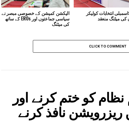
اسمبلی انتخابات کولیکر
الیکشن کمیشن کے خصوصی مبصر نے
کی میٹنگ منعقد
سیاسی جماعتوں اور EROs کے ساتھ
کی میٹنگ
CLICK TO COMMENT
 نظام کو ختم کرنے اور
ریزرویشن نافذ کرنے