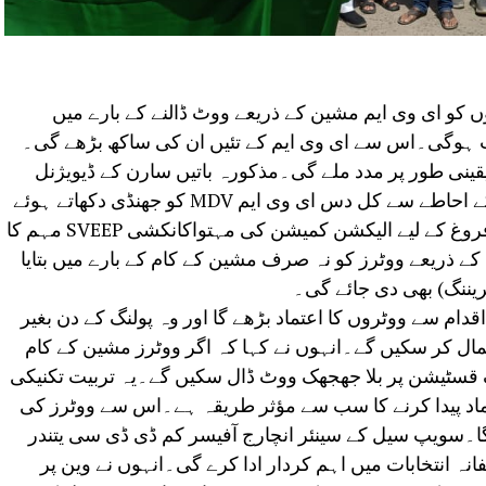
 کو ای وی ایم مشین کے ذریعے ووٹ ڈالنے کے بارے میں
ت ہوگی۔اس سے ای وی ایم کے تئیں ان کی ساکھ بڑھے گی۔
ینی طور پر مدد ملے گی۔مذکورہ باتیں سارن کے ڈیویژنل
کمشنر راجیو روشن نے بدھ کو کلکٹریٹ کے احاطے سے کل دس ای وی ایم MDV کو جھنڈی دکھاتے ہوئے
کہیں۔انہوں نے کہا کہ یہ ای وی ایم کے فروغ کے لیے الیکشن کمیشن کی مہتواکانکشی SVEEP مہم کا
ے ذریعے ووٹرز کو نہ صرف مشین کے کام کے بارے میں بتایا
ٹریننگ) بھی دی جائے گی۔
م سے ووٹروں کا اعتماد بڑھے گا اور وہ پولنگ کے دن بغیر
ال کر سکیں گے۔انہوں نے کہا کہ اگر ووٹرز مشین کے کام
 قسٹیشن پر بلا جھجھک ووٹ ڈال سکیں گے۔یہ تربیت تکنیکی
ماد پیدا کرنے کا سب سے مؤثر طریقہ ہے۔اس سے ووٹرز کی
۔سویپ سیل کے سینئر انچارج آفیسر کم ڈی ڈی سی یتندر
نہ انتخابات میں اہم کردار ادا کرے گی۔انہوں نے وین پر