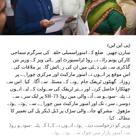
(پی این این)
سارن:چھپرہ ضلع کے امنوراسمبلی حلقہ کی سرگرم سماجی
کارکن پونم رائے نے روڈ ٹرانسپورٹ اور ہائی ویز کے وزیر نتن
گڈکری سے نئی دہلی میں ان کی رہائش گاہ پر ملاقات کی۔
اس موقع پر انہوں نے امنور مارکیٹ اور مرکزی چوراہے پر
روزانہ گھنٹوں ٹریفک جام ہونے کے مسئلہ سے آگاہ کیا۔اس سے
چھٹکارا حاصل کرنے اور بہتر ٹریفک کی سہولت کے لیے انہوں
نے پٹنہ-سونہو سے آنے والی مین روڈ SH-73 پر ایک سرے سے
دوسرے سرے تک اور امنور مارکیٹ مین چوراہے سے ہوتے ہوئے
مڑھوڑہ-مشرکھ جانے والی سڑک پر ڈبل ڈیکر پل کی تعمیر کا
مطالبہ کیا۔
وزیر کو درخواست دیتے ہوئے انہوں نے کہا کہ پٹنہ-سونہو روڈ
سے امنور بازار مین چوک سے ہوتے ہوئے