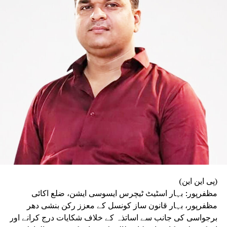
فائرنگ کا حکم دینے والے سینئر پولیس افسران کے
خلاف اب تک کوئی ٹھوس کارروائی کیوں نہیں کی گئی؟
طلبہ تحریک کے دوران پولیس کی مبینہ بربریت اور
کارروائی کی عدالتی نگرانی میں جانچ کرائی
جائے، وغیرہ مطالبات شامل ہیں۔
قائدِ حزبِ اختلاف تیجسوی یادو نے ڈائریکٹر جنرل آف پولیس
(ڈی جی پی) سے شکایت کرتے ہوئے کہا کہ بہار میں امن و
قانون کی صورتحال انتہائی ابتر ہو چکی ہے اور پولیس
انتظامیہ من مانی پر اتر آیا ہے۔ انہوں نے مطالبہ کیا کہ پولیس
کی من مانی پر روک لگائی جائے اور مستقبل میں اس طرح کے
واقعات کی دوبارہ تکرار روکنے کے لیے ضروری ہدایات جاری
کی جائیں۔
واضح رہے کہ گزشتہ ماہ طلبہ تحریک کے دوران بہار بھر میں
شدید احتجاجی مظاہرے ہوئے تھے۔ اس دوران احتجاج کرنے والے
طلبہ و طالبات اور پولیس اہلکاروں کے درمیان متعدد مقامات
(پی این این)
پر جھڑپیں ہوئیں۔ کئی شہروں میں پتھراؤ اور لاٹھی چارج کے
مظفرپور: بہار اسٹیٹ ٹیچرس ایسوسی ایشن، ضلع اکائی
واقعات میں مظاہرین طلبہ زخمی ہوئے تھے۔
مظفرپور، بہار قانون ساز کونسل کے معزز رکن بنشی دھر
سیوان میں طلبہ تحریک نے پُرتشدد رخ اختیار کر لیا تھا۔
برجواسی کی جانب سے اساتذہ کے خلاف شکایات درج کرانے اور