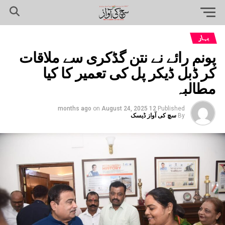
بہار
پونم رائے نے نتن گڈکری سے ملاقات
کر ڈبل ڈیکر پل کی تعمیر کا کیا
مطالبہ
on
August 24, 2025
12 months ago
Published
By
سچ کی آواز ڈیسک