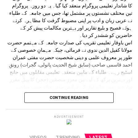
کا شاندار تعلیمی پروگرام منعقد کیا گیا۔ یہ دو روزہ پروگرام
تین مختلف نشستوں پر مشتمل تھا، جس میں جامعہ کے طلباء
نے عربی زبان و ادب پر اپنی مضبوط گرفت کا مظاہرہ کرتے
ہوئے فصیح و بلیغ تقاریر اور بہترین مکالمات پیش کر کے
حاضرین کو ششدر کر دیا۔
اس باوقار تعلیمی تقریب کی صدارت جامعہ کے مہتمم حضرت
مولانا کفیل الدین ندوی نے فرمائی، جبکہ مہمانِ خصوصی کے
طور پر معروف علمی و دینی شخصیت حضرت مفتی عمران
احمد قاسمی صاحب (سابق شیخ الحدیث پانولی، گجرات) رونقِ
اسٹیج رہے۔ طلباء کے مابین منعقدہ تعلیمی مقابلوں میں جانچ
اور بہترین پرکھ کے لیے تین معزز منصفین (ججز) کا پینل مقرر
تھا، جس میں حکمِ اول کے فرائض مفتی خالد حبیب صاحب
ندوی (استاذ جامعہ صدیقیہ ڈگروا)، حکمِ دوم کے فرائض مفتی
CONTINUE READING
جاوید اشرف صاحب قاسمی اور حکمِ ثالث کے فرائض مولانا
نیاز احمد صاحب ندوی نے انجام دیئے۔ علاوہ ازیں نظامت النادی
العربی کے مربی،معروف مقرر اور جامعہ کے ا ستاذ حدیث
ADVERTISEMENT
وفقہ مفتی حسنین اشاعتی نے فرمائی۔
ججز کے اس پینل نے طلباء کے تلفظ، روانی، مواد اور لب و لہجے
VIDEOS
TRENDING
LATEST