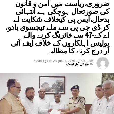
ضروری،ریاست میں امن و قانون
کی صورتحال ہوچکی ہے انتہائی
بدحال،ایس پی کیخلاف شکایت لے
کر ڈی جی پی سے ملے تیجسوی یادو،
اے کے-47 سے فائرنگ کرنے والے
پولیس اہلکاروں کے خلاف ایف آئی
آر درج کرنے کا مطالبہ
on
August 7, 2026
21 hours ago
Published
By
سچ کی آواز ڈیسک