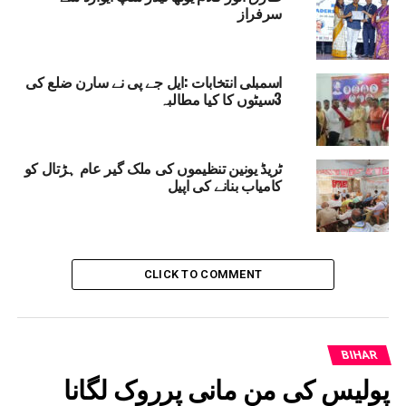
سرفراز
DON'T MISS
ہار شریف کے بڑی پہاڑی منصور نگر قبرستان میں
غلاظتوں کا انبار
اسمبلی انتخابات :ایل جے پی نے سارن ضلع کی
3سیٹوں کا کیا مطالبہ
ٹریڈ یونین تنظیموں کی ملک گیر عام ہڑتال کو
کامیاب بنانے کی اپیل
CLICK TO COMMENT
BIHAR
پولیس کی من مانی پرروک لگانا