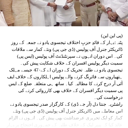
(پی این این)
پٹنہ:بہار کے قائدِ حزبِ اختلاف تیجسوی یادو نے جمعہ کے روز
ڈائریکٹر جنرل آف پولیس (ڈی جی پی) ونئے کمار سے ملاقات
کی۔ اس دوران انہوں نے سپرنٹنڈنٹ آف پولیس (ایس پی)
سمیت دیگر پولیس افسران کے خلاف شکایت پیش کی۔
تیجسوی یادو نے طلبہ تحریک کے دوران اے کے-47 جیسے مہلک
ہتھیاروں سے فائرنگ کرنے والے پولیس اہلکاروں کے خلاف ایف
آئی آر درج کرنے کا مطالبہ کیا۔ ساتھ ہی متعلقہ ضلع کے ایس
پی سمیت دیگر افسران کے خلاف بھی کارروائی کرنے کی
درخواست کی۔
راشٹریہ جنتا دل (آر جے ڈی) کے کارگزار صدر تیجسوی یادو نے
اس معاملے میں ڈائریکٹر جنرل آف پولیس (ڈی جی پی) ونئے
کمار کو ایک تحریری عرضداشت بھی پیش کی۔ انہوں نے الزام
عائد کیا کہ پیپر لیک کے خلاف طلبہ کے جمہوری احتجاج پر بہار