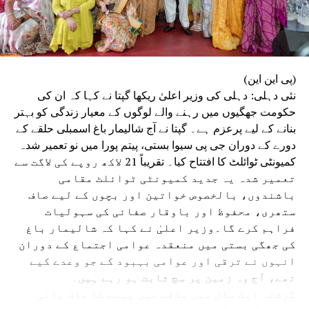
(پی این این)
نئی دہلی: دہلی کی وزیر اعلیٰ ریکھا گپتا نے کہا کہ ان کی
حکومت جھگیوں میں رہنے والے لوگوں کے معیار زندگی کو بہتر
بنانے کے لیے پرعزم ہے۔ گپتا نے آج شالیمار باغ اسمبلی حلقے کے
دورے کے دوران جی پی سیوا بستی، پیتم پورا میں نو تعمیر شدہ
کمیونٹی ٹوائلٹ کا افتتاح کیا۔ تقریباً 21 لاکھ روپے کی لاگت سے
تعمیر شدہ یہ جدید کمیونٹی ٹوائلٹ مقامی
باشندوں، بالخصوص خواتین اور بچوں کے لیے صاف
ستھری، محفوظ اور باوقار صفائی کی سہولیات
فراہم کرے گا۔وزیر اعلیٰ نے کہا کہ شالیمار باغ
کی جھگی بستی میں منعقدہ عوامی اجتماع کے دوران
انہوں نے ترقی اور عوامی بہبود کے جو وعدے کیے
تھے، آج وہ زمین پر سچ ثابت ہو رہے ہیں۔
گزشتہ ایک سال میں علاقے میں پینے کا صاف پانی