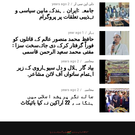
دلی این سی آر
2 years ago
جامعہ :ایران ۔ہندکے مابین سیاسی و
تہذیبی تعلقات پر پروگرام
بہار
1 year ago
حافظ محمد منصور عالم کے قاتلوں کو
فوراً گرفتار کرکے دی جائےسخت سزا :
مفتی محمد سعید الرحمن قاسمی
محاسبہ
2 years ago
بیاد گار ہلال و دل سیوہاروی کے زیر
اہتمام ساتواں آف لائن مشاعرہ
محاسبہ
2 years ago
جالے نگر پریشد اجلاس میں
ہنگامہ، 22 اراکین نے کیا بائیکاٹ