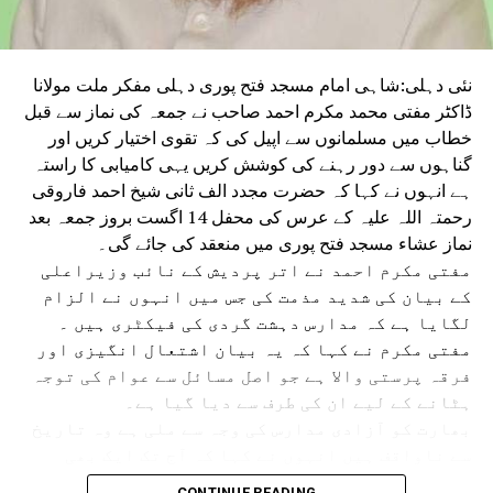
نئی دہلی:شاہی امام مسجد فتح پوری دہلی مفکر ملت مولانا
ڈاکٹر مفتی محمد مکرم احمد صاحب نے جمعہ کی نماز سے قبل
خطاب میں مسلمانوں سے اپیل کی کہ تقوی اختیار کریں اور
گناہوں سے دور رہنے کی کوشش کریں یہی کامیابی کا راستہ
ہے انہوں نے کہا کہ حضرت مجدد الف ثانی شیخ احمد فاروقی
رحمتہ اللہ علیہ کے عرس کی محفل 14 اگست بروز جمعہ بعد
نماز عشاء مسجد فتح پوری میں منعقد کی جائے گی۔
مفتی مکرم احمد نے اتر پردیش کے نائب وزیراعلی
کے بیان کی شدید مذمت کی جس میں انہوں نے الزام
لگایا ہے کہ مدارس دہشت گردی کی فیکٹری ہیں ۔
مفتی مکرم نے کہا کہ یہ بیان اشتعال انگیزی اور
فرقہ پرستی والا ہے جو اصل مسائل سے عوام کی توجہ
ہٹانے کے لیے ان کی طرف سے دیا گیا ہے۔
بھارت کو آزادی مدارس کی وجہ سے ملی ہے وہ تاریخ
سے ناواقف ہیں انہوں نے کہا کہ آج تک ایک بھی
مدرسہ میں دہشت گردی کا ثبوت نہیں ملا ہے بہت عرصے
CONTINUE READING