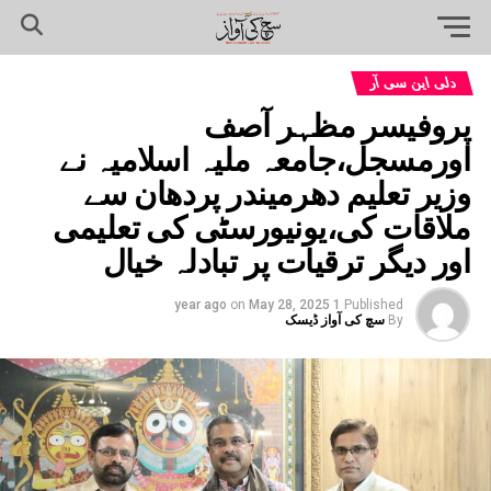
دلی این سی آر
پروفیسر مظہر آصف
اورمسجل،جامعہ ملیہ اسلامیہ نے
وزیر تعلیم دھرمیندر پردھان سے
ملاقات کی،یونیورسٹی کی تعلیمی
اور دیگر ترقیات پر تبادلہ خیال
on
May 28, 2025
1 year ago
Published
By
سچ کی آواز ڈیسک