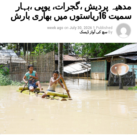
مدھیہ پردیش ،گجرات، یوپی ،بہار
سمیت 16ریاستوں میں بھاری بارش
on
July 30, 2026
1 week ago
Published
By
سچ کی آواز ڈیسک