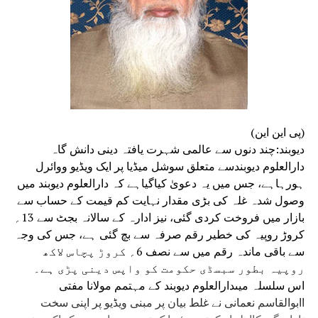
(پی این این)
دیوبند:چند دنوں سے عالمی شہرت یافتہ دینی دانش گاہ
دارالعلوم دیوبندسے متعلق سوشل میڈیا پر ایک ویڈیو ووائرل
ہورہاہے، جس میں یہ دعویٰ کیاگیاہے کہ دارالعلوم دیوبند میں
وصول شدہ غلہ کی بڑی مقدار نہایت کم قیمت کے حساب سے
بازار میں فروخت کردی گئی، نیز ادارہ کے سالانہ بجٹ سے 13؍
کروڑ روپیہ کی خطیر رقم صرفہ سے بچ گئی ہے، جس کی وجہ
سے باقی ماندہ رقم میں سے نصف 6؍ کروڑ پچاس لاکھ
روپیہ بطور سبسڈی حکومت کو واپس دینی پڑی ہے۔
اس سلسلہ میںدارالعلوم دیوبند کے مہتمم مولانا مفتی
اابوالقاسم نعمانی نے غلط بیان پر مبنی ویڈیو پر اپنی سخت