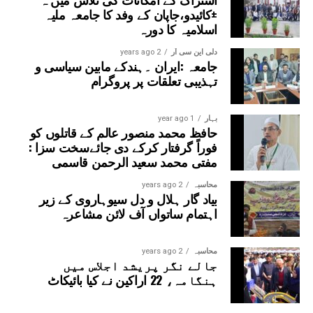
±کائیدو،جاپان کے وفد کا جامعہ ملیہ
اسلامیہ کا دورہ
دلی این سی آر
2 years ago
جامعہ :ایران ۔ہندکے مابین سیاسی و
تہذیبی تعلقات پر پروگرام
بہار
1 year ago
حافظ محمد منصور عالم کے قاتلوں کو
فوراً گرفتار کرکے دی جائےسخت سزا :
مفتی محمد سعید الرحمن قاسمی
محاسبہ
2 years ago
بیاد گار ہلال و دل سیوہاروی کے زیر
اہتمام ساتواں آف لائن مشاعرہ
محاسبہ
2 years ago
جالے نگر پریشد اجلاس میں
ہنگامہ، 22 اراکین نے کیا بائیکاٹ