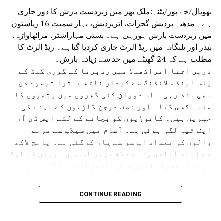
بھوپال/جے پور/پٹنہ:ملک بھر میں زبردست بارش کا دور جاری
ہے۔ مدھیہ پردیش گجرات، اترپردیش، بہار سمیت 16 ریاستوں
میں زبردست بارش ہورہی ہے۔ بستی مہاراشٹر، مراٹھاواڑہ،
بیدر اور تلنگانہ میں ریڈ الرٹ جاری کردیا گیاہے۔ ریڈ الرٹ کا
مطلب ہے کہ 24 گھنٹے میں حد سے زیادہ بارش۔
دریں اثنا اتراکھنڈ میں ردپریا کے گوری کنڈ کے
پاس لینڈ سلائڈنگ سے کیدار ناتھ یاترا تیسرے دن
بھی بند رہی ۔ اس دوران کئی گھروں میں پتھروں کا
ملبہ گھس گیا۔ اور نصف درجن گاڑیوں کے بہنے کی
خبریں ہیں۔ کانوڑیوں کو بچانے کے لئے ایس ڈی آر
ایف ٹیم لگی ہوئی ہے۔ آسام میں سیلاب سے مرنے
والوں کی تعداد اب سو سے پار کرگئی ہے۔ پانچ لاکھ
سے زائد آبادی والے علاقے زیر آب ہیں۔ وہاں کے لوگ
دوسرے محفوظ علاقوں میں منتقل کردیئے گئے ہیں۔
محکمہ موسمیات کے مطابق ایک اگست تک آسام اور
دوسری ریاستوں میں بھاری بارش اور بجلی گرنے کے
CONTINUE READING
امکانات ہیں۔آسام میں تنسکویا، بھیما جی ،
لکھیم پور، شیو ساگر، جورہارٹ اور گولہ گھاٹ