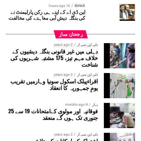
16 hours ago
BIHAR
این ڈی اے کے اپنے ہی رکن پارلیمنٹ نے
کی بنگلہ دیش آبی معاہدے کی مخالفت
رجحان ساز
دلی این سی آر
2 years ago
دہلی میں غیر قانونی بنگلہ دیشیوں کے
خلاف مہم تیز، 175 مشتبہ شہریوں کی
شناخت
دلی این سی آر
2 years ago
اقراءپبلک اسکول سونیا وہارمیں تقریب
یومِ جمہوریہ کا انعقاد
بہار
8 months ago
فوقانیہ اور مولوی کےامتحانات 19 سے 25
جنوری تک ہوں گے منعقد
دلی این سی آر
2 years ago
اشتراک کے امکانات کی تلاش میں ہ