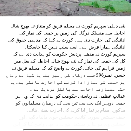
نئی دہلی:سپریم کورٹ نے مسلم فریق کو متنازعہ بھوج شالہ
احاطہ سے منسلک درگاہ کی زمین پر جمعہ کی نماز کی
ادائیگی کی اجازت دی ہے۔ کورٹ نے کہا کہ مذہبی حقوق کی
ادائیگی ہمارا فرض ہے۔ اسے سلب نہیں کیا جاسکتا۔
سپریم کورٹ نے مدھیہ پردیش حکومت کو ہدایت دی ہے کہ
کل کی جمعہ کی نماز کے لئے بھوج شالہ احاطہ کے بغل میں
زمین فراہم کی جائے۔کورٹ نے واضح کیا کہ مسلم فریق نے
خسرہ نمبر596جسے درگاہ کی زمین بتایا گیا ہے وہاں
پر جمعہ کی نماز ادا کرنے کی اجازت مانگی ہے۔یہ
جگہ متنازعہ احاطہ سے بالکل نزدیک ہے ۔
عدالتِ عظمیٰ نے ریاستی حکومت کو ہدایت دی کہ وہ ہر
جمعہ دوپہر ایک بجے سے تین بجے کے درمیان مسلمانوں کو
مذکورہ مقام پر نماز ادا کرنے کی اجازت یقینی بنائے۔
چیف جسٹس سوریہ کانت، جسٹس جوی مالیا باگچی اور
جسٹس وی موہنا پر مشتمل بنچ نے یہ بھی واضح کیا کہ اس
حکم سے ریاستی حکومت اور مسلم فریق باہمی رضامندی سے