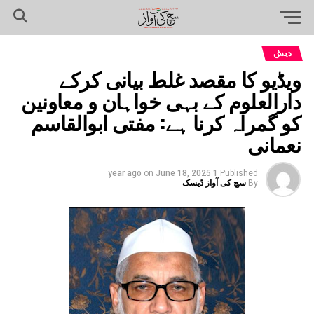
دیش
ویڈیو کا مقصد غلط بیانی کرکے
دارالعلوم کے بہی خواہان و معاونین
کو گمراہ کرنا ہے: مفتی ابوالقاسم
نعمانی
on
June 18, 2025
1 year ago
Published
By
سچ کی آواز ڈیسک