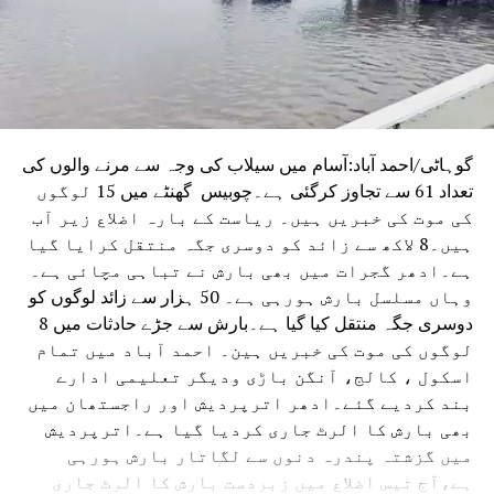
جمعہ کی نماز ادا کرنے کی اجازت حاصل تھی۔
گوہاٹی/احمد آباد:آسام میں سیلاب کی وجہ سے مرنے والوں کی
تعداد 61 سے تجاوز کرگئی ہے۔چوبیس گھنٹے میں 15 لوگوں
کی موت کی خبریں ہیں۔ ریاست کے بارہ اضلاع زیر آب
ہیں۔8 لاکھ سے زائد کو دوسری جگہ منتقل کرایا گیا
ہے۔ادھر گجرات میں بھی بارش نے تباہی مچائی ہے۔
وہاں مسلسل بارش ہورہی ہے۔ 50 ہزار سے زائد لوگوں کو
دوسری جگہ منتقل کیا گیا ہے۔بارش سے جڑے حادثات میں 8
لوگوں کی موت کی خبریں ہین۔ احمد آباد میں تمام
اسکول ، کالج، آنگن باڑی ودیگر تعلیمی ادارے
بند کردیے گئے۔ادھر اترپردیش اور راجستھان میں
بھی بارش کا الرٹ جاری کردیا گیا ہے۔اترپردیش
میں گزشتہ پندرہ دنوں سے لگاتار بارش ہورہی
ہے،آج تیس اضلاع میں زبردست بارش کا الرٹ جاری