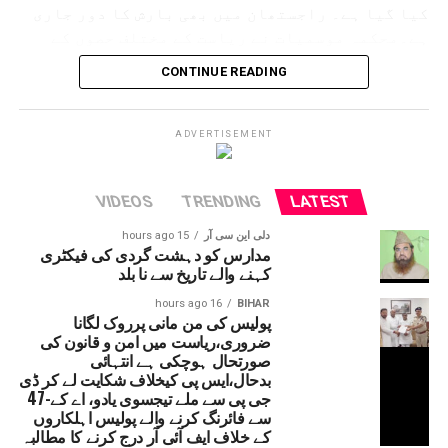
کیا گیا ہے۔ راجستھان میں بھی بارش کا دور جاری
ہے۔محکمہ موسمیات نے ریاست کے مختلف حصوں کے
لئے الرٹ جاری کردیا ہے۔ حالانکہ جموں وکشمیر
CONTINUE READING
میں لینڈ سلائڈنگ کی وجہ سے آمدورفت ٹھپ تھی لیکن
اب چھ دنوں کے بعد آمدورفت جاری ہوئی ہے۔
امرناتھ یاترا بھی شروع کردی گئی ہے۔
ADVERTISEMENT
VIDEOS
TRENDING
LATEST
دلی این سی آر
15 hours ago
مدارس کو دہشت گردی کی فیکٹری
کہنے والے تاریخ سے نا بلد
16 hours ago
BIHAR
پولیس کی من مانی پرروک لگانا
ضروری،ریاست میں امن و قانون کی
صورتحال ہوچکی ہے انتہائی
بدحال،ایس پی کیخلاف شکایت لے کر ڈی
جی پی سے ملے تیجسوی یادو، اے کے-47
سے فائرنگ کرنے والے پولیس اہلکاروں
کے خلاف ایف آئی آر درج کرنے کا مطالبہ