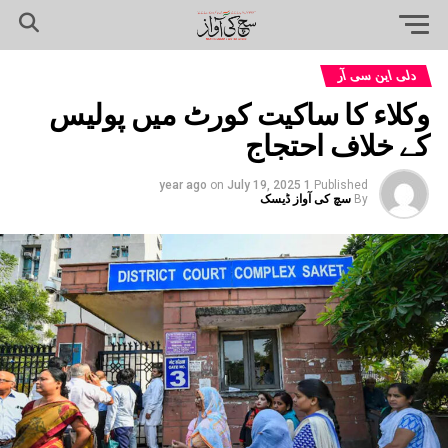
دلی این سی آر
وکلاء کا ساکیت کورٹ میں پولیس
کے خلاف احتجاج
on
July 19, 2025
1 year ago
Published
By
سچ کی آواز ڈیسک