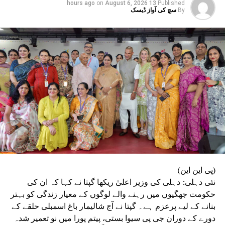
on
August 6, 2026
13 hours ago
Published
By
سچ کی آواز ڈیسک
DON'T MISS
دہلی کی پرانی ڈی ٹی سی بسیں فوڈ اسٹالز میں تبدیل
(پی این این)
نئی دہلی: دہلی کی وزیر اعلیٰ ریکھا گپتا نے کہا کہ ان کی
حکومت جھگیوں میں رہنے والے لوگوں کے معیار زندگی کو بہتر
بنانے کے لیے پرعزم ہے۔ گپتا نے آج شالیمار باغ اسمبلی حلقے کے
دورے کے دوران جی پی سیوا بستی، پیتم پورا میں نو تعمیر شدہ