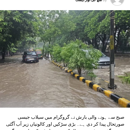
گریٹر نوئیڈا ڈپو سے بوڈاکی روٹس پر چلانے کے منصوبے جاری
ہیں۔ ان دونوں راستوں کو اتر پردیش کی کابینہ سے بھی
منظوری مل چکی ہے۔ مرکزی منظوری کے بعد، NMRC نے ان
دونوں راستوں پر کام شروع کرنے کے لیے تقریباً چھ ماہ قبل
ٹینڈر جاری کیا تھا۔ ٹینڈر کی آخری تاریخ میں دو بار توسیع کی
گئی۔ اب اس عمل کے لیے ایجنسی کا انتخاب کر لیا گیا ہے۔این
ایم آر سی کے عہدیداروں نے بتایا کہ دونوں راستوں پر کام
شروع کرنے کے لئے ایل این ٹی نامی ایجنسی کا انتخاب کیا گیا
ہے۔ یہ ایجنسی دونوں راستوں پر تعمیراتی کام کرے گی۔
دونوں راستوں پر سول کام کے لیے منتخب کردہ ایجنسی لارسن
اینڈ ٹوبرو (L&T) ہے۔ سول ورک کی تخمینہ لاگت 1,200 کروڑ
ہے۔اس لائن پر آٹھ اسٹیشن بنائے جائیں گے۔ ان میں
سیکٹر-38A بوٹینیکل گارڈن، سیکٹر-44، نوئیڈا آفس، سیکٹر-96،
سیکٹر-97، سیکٹر-105، سیکٹر-108، سیکٹر-93، اور پنچشیل
بوائز انٹر کالج شامل ہوں گے۔
صبح سے ہونے والی بارش نے گروگرام میں سیلاب جیسی
صورتحال پیدا کر دی ہے۔ بڑی سڑکیں اور کالونیاں زیر آب آگئی