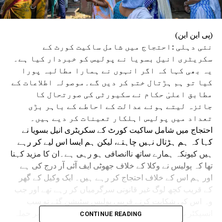
(پی این این)
نئی دہلی :احتجاج میں شامل ساکیت کورٹ کے
سکریٹری انیل بسویا نے پولیس کو خبردار کیا ہے۔
یہ بھی کہا کہ اگر انہوں نے ہمارا مطالبہ پورا
کیا تو ہم ہڑتال ختم کر دیں گے۔موصولہ اطلاعات کے
مطابق اعلیٰ حکام نے سکیورٹی کی صورتحال کا
جائزہ لیتے ہوئے عدالت کے احاطے کے باہر بڑی
تعداد میں پولیس اہلکار تعینات کر دیے ہیں۔
احتجاج میں شامل ساکیت کورٹ کے سکریٹری انیل بسویا نے
کہا کہ ہم ہڑتال نہیں چاہتے، لیکن ہم ایسا اس لیے کر رہے
ہیں کیونکہ ہمارے ساتھ ناانصافی ہو رہی ہے۔ان کا مزید کہنا
تھا کہ پولیس نے وکلا کے خلاف جھوٹی ایف آئی آر درج کی ہے
اور ہم اس کے خلاف احتجاج کر رہے ہیں۔ ایک وکیل کے گھر
کے قریب کچھ لوگ غیر قانونی سرگرمیاں کر رہے تھے اور جب
وہ اس کی شکایت کرنے قریبی پولیس سٹیشن گئے تو سب
انسپکٹر نے شکایت درج کرنے سے انکار کر دیا اور وکیل پر حملہ
CONTINUE READING