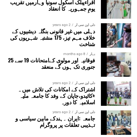
اقراءپبلک اسکول سونیا وہارمیں تقریب
یومِ جمہوریہ کا انعقاد
دلی این سی آر
2 years ago
دہلی میں غیر قانونی بنگلہ دیشیوں کے
خلاف مہم تیز، 175 مشتبہ شہریوں کی
شناخت
بہار
8 months ago
فوقانیہ اور مولوی کےامتحانات 19 سے 25
جنوری تک ہوں گے منعقد
دلی این سی آر
2 years ago
اشتراک کے امکانات کی تلاش میں ہ
±کائیدو،جاپان کے وفد کا جامعہ ملیہ
اسلامیہ کا دورہ
دلی این سی آر
2 years ago
جامعہ :ایران ۔ہندکے مابین سیاسی و
تہذیبی تعلقات پر پروگرام