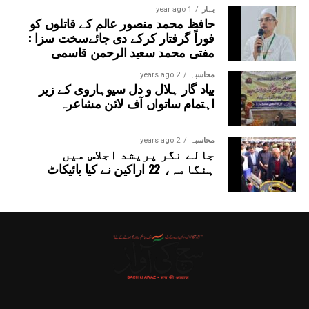
بہار
1 year ago
حافظ محمد منصور عالم کے قاتلوں کو
فوراً گرفتار کرکے دی جائےسخت سزا :
مفتی محمد سعید الرحمن قاسمی
محاسبہ
2 years ago
بیاد گار ہلال و دل سیوہاروی کے زیر
اہتمام ساتواں آف لائن مشاعرہ
محاسبہ
2 years ago
جالے نگر پریشد اجلاس میں
ہنگامہ، 22 اراکین نے کیا بائیکاٹ