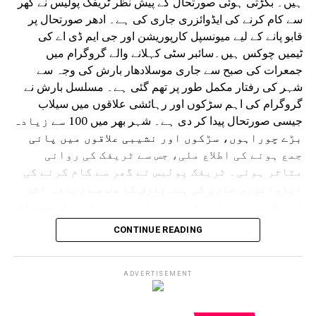
ہیں۔ بگڑتی ہوئی صورتحال کے پیش نظر ٹریفک پولیس نے گھر
سے کام کرنے کی ایڈوائزری جاری کی ہے۔ ادھر صورتحال پر
قابو پانے کے لیے میونسپل کارپوریشن اور جی ایم ڈی اے کی
ٹیمیں چوکس ہیں۔سائبر سٹی کہلانے والے گروگرام میں
جمعرات کی صبح سے جاری موسلادھار بارش کی وجہ سے
شہر کی رفتار مکمل طور پر تھم گئی ہے۔ مسلسل بارش نے
گروگرام کی اہم سڑکوں اور رہائشی علاقوں میں سیلاب
جیسی صورتحال پیدا کر دی ہے۔ شہر بھر میں 100 سے زیادہ
بڑے چوراہوں، سڑکوں اور نشیبی علاقوں میں پانی
جمع ہونے کی اطلاع ملی، جس سے ٹریفک کی روانی
متاثر ہوئی۔ ٹریفک پولیس نے گھر سے کام کرنے کی
ایڈوائزری جاری کی ہے۔بارش کا سب سے زیادہ اثر
شہر کے بڑے انڈر پاسز پر پڑا ہے۔ میڈانتا ہسپتال
سے دہلی کی طرف جانے والا انڈر پاس کئی فٹ پانی سے
CONTINUE READING
بھر گیا۔ ایک گاڑی رک گئی اور پانی بھرنے میں
پھنس گئی۔ اسی طرح سرائے الوردی ریلوے انڈر پاس
مکمل طور پر زیر آب آ گیا جس سے گاڑیوں کی
ADVERTISEMENT
آمدورفت مکمل طور پر متاثر ہوئی۔ ڈرائیورز اپنی
گاڑیاں نکالنے کے لیے اپنی جانیں خطرے میں