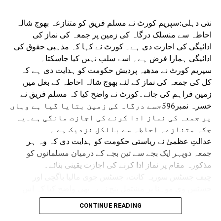
نئی دہلی:سپریم کورٹ نے مسلم فریق کو متنازعہ بھوج شالہ
احاطہ سے منسلک درگاہ کی زمین پر جمعہ کی نماز کی
ادائیگی کی اجازت دی ہے۔ کورٹ نے کہا کہ مذہبی حقوق کی
ادائیگی ہمارا فرض ہے۔ اسے سلب نہیں کیا جاسکتا۔
سپریم کورٹ نے مدھیہ پردیش حکومت کو ہدایت دی ہے کہ
کل کی جمعہ کی نماز کے لئے بھوج شالہ احاطہ کے بغل میں
زمین فراہم کی جائے۔کورٹ نے واضح کیا کہ مسلم فریق نے
خسرہ نمبر596جسے درگاہ کی زمین بتایا گیا ہے وہاں
پر جمعہ کی نماز ادا کرنے کی اجازت مانگی ہے۔یہ
جگہ متنازعہ احاطہ سے بالکل نزدیک ہے ۔
عدالتِ عظمیٰ نے ریاستی حکومت کو ہدایت دی کہ وہ ہر
جمعہ دوپہر ایک بجے سے تین بجے کے درمیان مسلمانوں کو
مذکورہ مقام پر نماز ادا کرنے کی اجازت یقینی بنائے۔
چیف جسٹس سوریہ کانت، جسٹس جوی مالیا باگچی اور
جسٹس وی موہنا پر مشتمل بنچ نے یہ بھی واضح کیا کہ اس
حکم سے ریاستی حکومت اور مسلم فریق باہمی رضامندی سے
CONTINUE READING
جمعہ کی نماز کے لیے کسی متبادل مقام پر غور کرنے سے