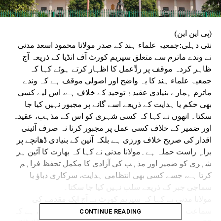
(پی این این)
نئی دہلی:جمعیۃ علماء ہند کے صدر مولانا محمود اسعد مدنی
نے وندے ماترم سے متعلق سپریم کورٹ آف انڈیا کے ذریعہ آج
ظاہر کردہ موقف پر ردِّعمل کا اظہار کرتے ہوئے کہا کہ
جمعیۃ علماء ہند کا یہ واضح اور اصولی موقف ہے کہ وندے
ماترم ہمارے بنیادی عقیدۂ توحید کے خلاف ہے، اس لیے کسی
بھی حکم یا ہدایت کے ذریعے اسے گانے پر مجبور نہیں کیا جا
سکتا۔ انھوں نے کہا کہ کسی شہری کو اس کے مذہب، عقیدہ
اور ضمیر کے خلاف کسی عمل پر مجبور کرنا نہ صرف آئینی
اقدار کی صریح خلاف ورزی ہے بلکہ آئین کے بنیادی ڈھانچے پر
براہِ راست حملہ ہے۔مولانا مدنی نے کہا کہ بھارت کا آئین ہر
شہری کو ضمیر اور مذہب کی آزادی کا مکمل تحفظ فراہم
کرتا ہے، جسے کسی بھی انتظامی ہدایت، سرکاری دباؤ یا
سماجی جبر کے ذریعے سلب نہیں کیا جا سکتا۔
مولانا مدنی نے کہا کہ سپریم کورٹ نے آج ایک مقدمے کی
سماعت کرتے ہوئے یہ حقیقت دوٹوک انداز میں بیان کی ہے کہ
CONTINUE READING