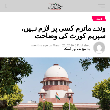
دیش
وندے ماترم کسی پر لازم نہیں،
سپریم کورٹ کی وضاحت
on
March 25, 2026
5 months ago
Published
By
سچ کی آواز ڈیسک