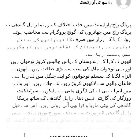
By
سچ کی آواز ڈیسک
JAMIATULEMAEHIND
RELATED TOPICS:
SUPREMECOURTOFINDIA
MAULANAMAHMOODASADMADANI
VANDEMATARAM
پریاگ راج:پارلیمنٹ میں حذب اختلاف کے رہنما راہل گاندھی نے
UP NEX
پریاگ راج میں چھاتروں کی گونج پروگرام سے مخاطب ہوتے
میاں سے واپس لیں گے زمین، 3 ماہ میں نافذ کریں
ےیونیفارم سول کوڈ، آسام کیلئے بی جے پی نے جاری کیا
ہوئے کہا کہ ہزار میں صرف 12 نوجوانوں کی مستقل
نتخابی منشور
نوکری ہے۔ ہندوستان کا نظام نوجوانوں کو چکرویو
میں پھنسا رہا ہے۔
DON'T MISS
کابینہ نے 28,840کروڑ روپے کی اڑان ۔ 2.0 کی اصلاح
انھوں نے کہا کہ ہندوستان کے پاس چالیس کروڑ نوجوان ہیں
کو دی منظوری
اور یہی نوجوان ملک کی سب سے بڑی طاقت ہیں۔ انھوں نے
الزام لگایا کہ سسٹم نوجوانوں کو اپنے چنگل میں لے رہا ہے۔
خاندان والوں سے لاکھوں کروڑ روپے لئے جاتے ہیں۔ اور بدلے
میں ایم اے ، بی اے کی ڈگری ملتی ہے۔لیکن یہ سرٹیفکیٹ
روزگار کی گارنٹی نہیں دیتا۔ راہل گاندھی کے ساتھ پرینکا
گاندھی کی بیٹی ماریا واڈرا بھی آئی ہوئی ہیں۔ اس سے قبل
راہل گاندھی ائیر پورٹ سے سیدھے سوراج بھون پہنچے۔ یہی
وہ جگہ ہے جہاں ان کی دادی سابق وزیر اعظم اندرا گاندھی کا
جنم ہوا تھا اب یہ میوزیم ہے۔ یہ مقام جنگ آزادی کا مرکز رہا
ہے۔ راہل گاندھی کے اس پروگرام میں یوپی کے 23 اضلاع کے