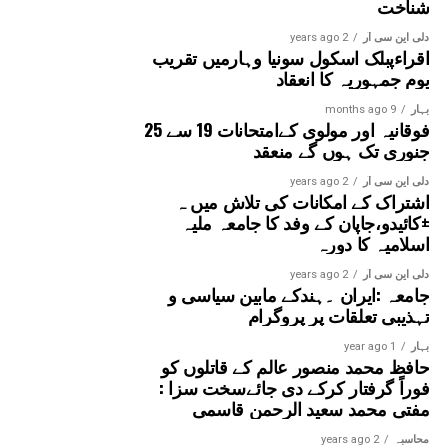
شناخت
دلی این سی آر
2 years ago
اقراءپبلک اسکول سونیا وہارمیں تقریب
یومِ جمہوریہ کا انعقاد
بہار
9 months ago
فوقانیہ اور مولوی کےامتحانات 19 سے 25
جنوری تک ہوں گے منعقد
دلی این سی آر
2 years ago
اشتراک کے امکانات کی تلاش میں ہ
±کائیدو،جاپان کے وفد کا جامعہ ملیہ
اسلامیہ کا دورہ
دلی این سی آر
2 years ago
جامعہ :ایران ۔ہندکے مابین سیاسی و
تہذیبی تعلقات پر پروگرام
بہار
1 year ago
حافظ محمد منصور عالم کے قاتلوں کو
فوراً گرفتار کرکے دی جائےسخت سزا :
مفتی محمد سعید الرحمن قاسمی
محاسبہ
2 years ago