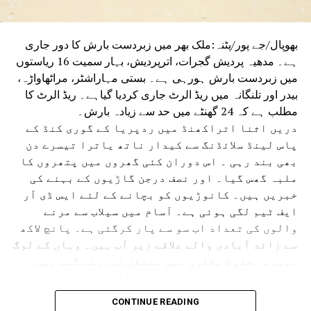
بھوپال/جے پور/پٹنہ:ملک بھر میں زبردست بارش کا دور جاری
ہے۔ مدھیہ پردیش گجرات، اترپردیش، بہار سمیت 16 ریاستوں
میں زبردست بارش ہورہی ہے۔ بستی مہاراشٹر، مراٹھاواڑہ،
بیدر اور تلنگانہ میں ریڈ الرٹ جاری کردیا گیاہے۔ ریڈ الرٹ کا
مطلب ہے کہ 24 گھنٹے میں حد سے زیادہ بارش۔
دریں اثنا اتراکھنڈ میں ردپریا کے گوری کنڈ کے
پاس لینڈ سلائڈنگ سے کیدار ناتھ یاترا تیسرے دن
بھی بند رہی ۔ اس دوران کئی گھروں میں پتھروں کا
ملبہ گھس گیا۔ اور نصف درجن گاڑیوں کے بہنے کی
خبریں ہیں۔ کانوڑیوں کو بچانے کے لئے ایس ڈی آر
ایف ٹیم لگی ہوئی ہے۔ آسام میں سیلاب سے مرنے
والوں کی تعداد اب سو سے پار کرگئی ہے۔ پانچ لاکھ
سے زائد آبادی والے علاقے زیر آب ہیں۔ وہاں کے لوگ
دوسرے محفوظ علاقوں میں منتقل کردیئے گئے ہیں۔
محکمہ موسمیات کے مطابق ایک اگست تک آسام اور
دوسری ریاستوں میں بھاری بارش اور بجلی گرنے کے
CONTINUE READING
امکانات ہیں۔آسام میں تنسکویا، بھیما جی ،