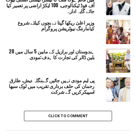
میری ٹائم سیکورٹی پارٹنرشپ’ کے لیے ہندوستان-مالدیپ کے
آف فوڈ ٹیکنالوجی، 100 ایکڑ اراضی پر تعمیر کیا
مشترکہ وژن کے نفاذ میں ہونے والی پیش رفت کا بھی جائزہ
جائے گایہ ادارہ
لیں گے۔ یہ دورہ دونوں فریقوں کو قریبی دوطرفہ تعلقات کو
وزیر اعلیٰ ریکھا گپتا نے بچوں کیلئے شروع
مزید گہرا اور مضبوط کرنے کا موقع فراہم کرے گا۔
کیامارننگ نیوٹریشن پروگرام
ہندوستان اور برازیل کے مابین 5 سال میں 20
MALDIVES
DR. MOHAMED MOEIZO
RELATED TOPICS:
بلین ڈالر کی تجارت کا ہدف:مودی
MINISTRY OF EXTERNAL AFFAIRS
PRIME MINISTER KEIR STARMER
UK
PRIME MINISTER NARENDRA MODI
پی ایم مودی نہیں جائیں گےبنگلہ دیش، طارق
UP NEX
ممبئی لوکل ٹرین بم دھماکہ معاملہ: 12مسلم نوجوان
رحمان کی حلف برداری تقریب میں لوک سبھا
ال بعد دہشت گردی کے الزام سے بری
اسپیکرکریں گے شرکت
DON'T MISS
اے ایم یو کی اردو اکادمی کے زیر اہتمام قومی یکجہتی کے
نام مشاعرے کا انعقاد
CLICK TO COMMENT