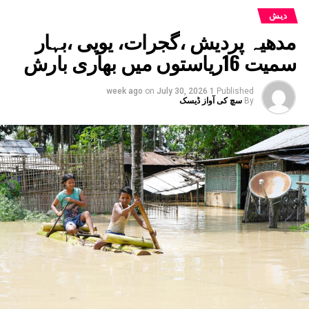
دیش
مدھیہ پردیش ،گجرات، یوپی ،بہار
سمیت 16ریاستوں میں بھاری بارش
on
July 30, 2026
1 week ago
Published
By
سچ کی آواز ڈیسک