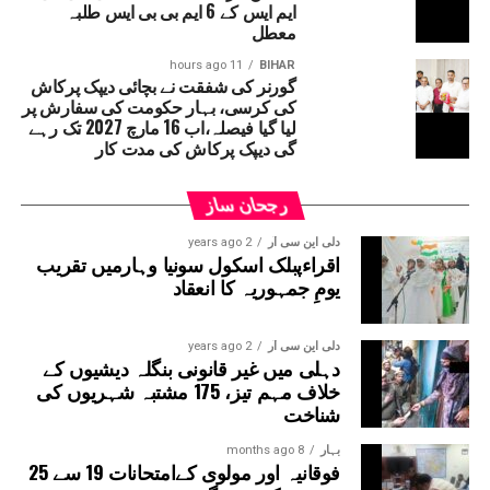
ایم ایس کے 6 ایم بی بی ایس طلبہ
معطل
11 hours ago
BIHAR
گورنر کی شفقت نے بچائی دیپک پرکاش
کی کرسی، بہار حکومت کی سفارش پر
لیا گیا فیصلہ،اب 16 مارچ 2027 تک رہے
گی دیپک پرکاش کی مدت کار
رجحان ساز
دلی این سی آر
2 years ago
اقراءپبلک اسکول سونیا وہارمیں تقریب
یومِ جمہوریہ کا انعقاد
دلی این سی آر
2 years ago
دہلی میں غیر قانونی بنگلہ دیشیوں کے
خلاف مہم تیز، 175 مشتبہ شہریوں کی
شناخت
بہار
8 months ago
فوقانیہ اور مولوی کےامتحانات 19 سے 25