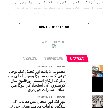
میں گزشتہ پندرہ دنوں سے لگاتار بارش ہورہی
ہے،آج تیس اضلاع میں زبردست بارش کا الرٹ جاری
کیا گیا ہے۔ راجستھان میں بھی بارش کا دور جاری
ہے۔محکمہ موسمیات نے ریاست کے مختلف حصوں کے
لئے الرٹ جاری کردیا ہے۔ حالانکہ جموں وکشمیر
CONTINUE READING
میں لینڈ سلائڈنگ کی وجہ سے آمدورفت ٹھپ تھی لیکن
اب چھ دنوں کے بعد آمدورفت جاری ہوئی ہے۔
امرناتھ یاترا بھی شروع کردی گئی ہے۔
ADVERTISEMENT
VIDEOS
TRENDING
LATEST
11 hours ago
BIHAR
مصنوعی ذہانت اور ڈیجیٹل ٹیکنالوجی
ترقی کا سب سے بڑا وسیلہ،اے آئی سے
بہار کے ارکانِ اسمبلی اورقانون ساز
کونسلروں کی استعداد کار ہوگا میں
اضافہ: سمراٹ چوہدری
11 hours ago
BIHAR
پیپر لیک اور امتحان میں دھاندلی کے
سنگین الزامات معاملے میںآئی جی آئی