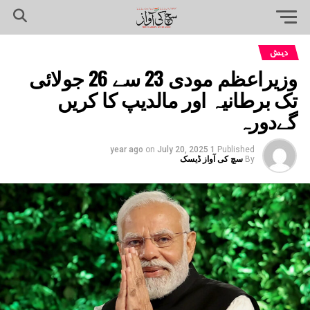
دیش
وزیراعظم مودی 23 سے 26 جولائی
تک برطانیہ اور مالدیپ کا کریں
گےدورہ
on
July 20, 2025
1 year ago
Published
By
سچ کی آواز ڈیسک