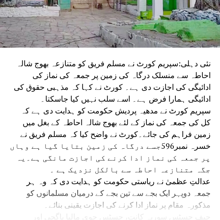
نئی دہلی:سپریم کورٹ نے مسلم فریق کو متنازعہ بھوج شالہ
احاطہ سے منسلک درگاہ کی زمین پر جمعہ کی نماز کی
ادائیگی کی اجازت دی ہے۔ کورٹ نے کہا کہ مذہبی حقوق کی
ادائیگی ہمارا فرض ہے۔ اسے سلب نہیں کیا جاسکتا۔
سپریم کورٹ نے مدھیہ پردیش حکومت کو ہدایت دی ہے کہ
کل کی جمعہ کی نماز کے لئے بھوج شالہ احاطہ کے بغل میں
زمین فراہم کی جائے۔کورٹ نے واضح کیا کہ مسلم فریق نے
خسرہ نمبر596جسے درگاہ کی زمین بتایا گیا ہے وہاں
پر جمعہ کی نماز ادا کرنے کی اجازت مانگی ہے۔یہ
جگہ متنازعہ احاطہ سے بالکل نزدیک ہے ۔
عدالتِ عظمیٰ نے ریاستی حکومت کو ہدایت دی کہ وہ ہر
جمعہ دوپہر ایک بجے سے تین بجے کے درمیان مسلمانوں کو
مذکورہ مقام پر نماز ادا کرنے کی اجازت یقینی بنائے۔
چیف جسٹس سوریہ کانت، جسٹس جوی مالیا باگچی اور