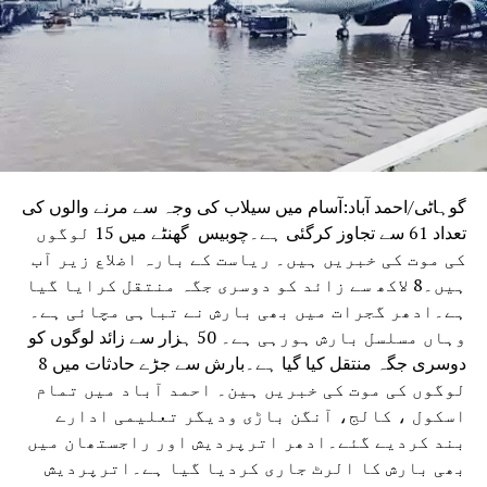
انڈیا (اے ایس آئی) کے کئی دہائیوں پرانے اس حکم کو بھی
منسوخ کر دیا تھا، جس کے تحت مسلم برادری کو اس مقام پر
جمعہ کی نماز ادا کرنے کی اجازت حاصل تھی۔
گوہاٹی/احمد آباد:آسام میں سیلاب کی وجہ سے مرنے والوں کی
تعداد 61 سے تجاوز کرگئی ہے۔چوبیس گھنٹے میں 15 لوگوں
کی موت کی خبریں ہیں۔ ریاست کے بارہ اضلاع زیر آب
ہیں۔8 لاکھ سے زائد کو دوسری جگہ منتقل کرایا گیا
ہے۔ادھر گجرات میں بھی بارش نے تباہی مچائی ہے۔
وہاں مسلسل بارش ہورہی ہے۔ 50 ہزار سے زائد لوگوں کو
دوسری جگہ منتقل کیا گیا ہے۔بارش سے جڑے حادثات میں 8
لوگوں کی موت کی خبریں ہین۔ احمد آباد میں تمام
اسکول ، کالج، آنگن باڑی ودیگر تعلیمی ادارے
بند کردیے گئے۔ادھر اترپردیش اور راجستھان میں
بھی بارش کا الرٹ جاری کردیا گیا ہے۔اترپردیش