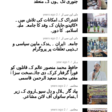
جنوری تک ہوں گے منعقد
دلی این سی آر
2 years ago
اشتراک کے امکانات کی تلاش میں ہ
±کائیدو،جاپان کے وفد کا جامعہ ملیہ
اسلامیہ کا دورہ
دلی این سی آر
2 years ago
جامعہ :ایران ۔ہندکے مابین سیاسی و
تہذیبی تعلقات پر پروگرام
بہار
1 year ago
حافظ محمد منصور عالم کے قاتلوں کو
فوراً گرفتار کرکے دی جائےسخت سزا :
مفتی محمد سعید الرحمن قاسمی
محاسبہ
2 years ago
بیاد گار ہلال و دل سیوہاروی کے زیر
اہتمام ساتواں آف لائن مشاعرہ
محاسبہ
2 years ago