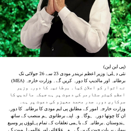
(پی این این)
نئی دہلی: وزیر اعظم نریندر مودی 23 سے 26 جولائی تک
برطانیہ اور مالدیپ کا دورہ کریں گے۔ وزارت خارجہ (MEA)
نے اتوار کو اعلان کیا۔ برطانیہ کا دورہ وزیر
اعظم کیئر سٹارمر کی دعوت پر ہے جبکہ مالدیپ کا
سرکاری دورہ صدر محمد معیزو کی دعوت پر ہے۔
وزارت خارجہ امور کے مطابق پی ایم مودی کا برطانیہ کا دورہ
ان کا چوتھا دورہ ہوگا۔ وہ اپنے برطانوی ہم منصب کے ساتھ
ہندوستان۔برطانیہ کے باہمی تعلقات کے تمام پہلوؤں پر وسیع
پیمانے پر بات چیت کریں گے۔ وہ علاقائی اور عالمی اہمیت کے