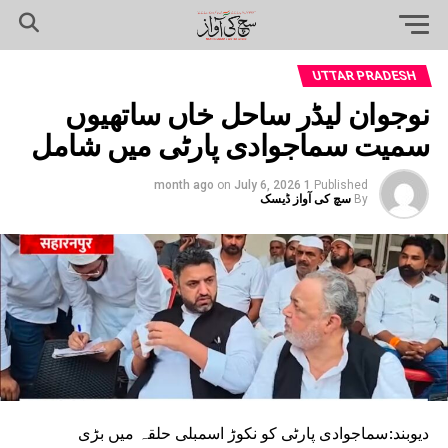
UTTAR PRADESH
نوجوان لیڈر ساحل خاں ساتھیوں
سمیت سماجوادی پارٹی میں شامل
on
July 6, 2026
1 month ago
Published
By
سچ کی آواز ڈیسک
دیوبند:سماجوادی پارٹی کو نکوڑ اسمبلی حلقہ میں بڑی