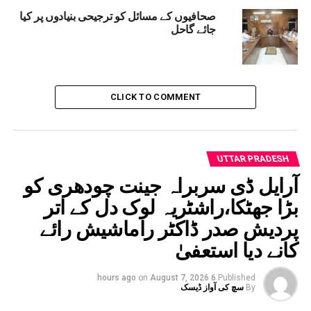
صحافیوں کے مسائل کو ترجیحی بنیادوں پر کیا
جائے گاحل
CLICK TO COMMENT
UTTAR PRADESH
آرایل ڈی سربراہ جینت چودھری کو
بڑا جھٹکا،راشٹریہ لوک دل کے اتر
پردیش صدر ڈاکٹر راماشیش رائے
کانے دیا استعفیٰ
on
August 7, 2026
6 hours ago
Published
By
سچ کی آواز ڈیسک