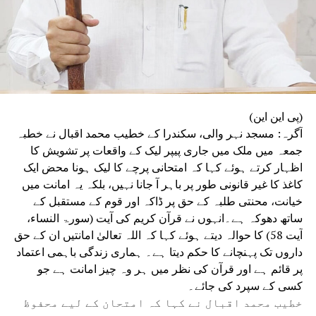
رہے ہیں۔
(پی این این)
آگرہ: مسجد نہر والی، سکندرا کے خطیب محمد اقبال نے خطبہ
جمعہ میں ملک میں جاری پیپر لیک کے واقعات پر تشویش کا
اظہار کرتے ہوئے کہا کہ امتحانی پرچے کا لیک ہونا محض ایک
کاغذ کا غیر قانونی طور پر باہر آ جانا نہیں، بلکہ یہ امانت میں
خیانت، محنتی طلبہ کے حق پر ڈاکہ اور قوم کے مستقبل کے
ساتھ دھوکہ ہے۔انہوں نے قرآن کریم کی آیت (سورۃ النساء،
آیت 58) کا حوالہ دیتے ہوئے کہا کہ اللہ تعالیٰ امانتیں ان کے حق
داروں تک پہنچانے کا حکم دیتا ہے۔ ہماری زندگی باہمی اعتماد
پر قائم ہے اور قرآن کی نظر میں ہر وہ چیز امانت ہے جو
کسی کے سپرد کی جائے۔
خطیب محمد اقبال نے کہا کہ امتحان کے لیے محفوظ