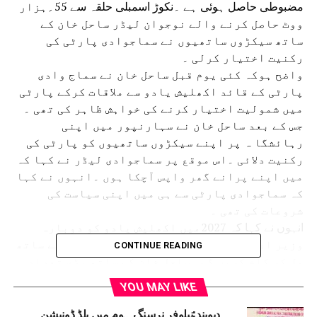
مضبوطی حاصل ہوئی ہے ۔نکوڑ اسمبلی حلقہ سے 55؍ہزار
ووٹ حاصل کرنے والے نوجوان لیڈر ساحل خان کے
ساتھ سیکڑوں ساتھیوں نے سماجوادی پارٹی کی
رکنیت اختیار کرلی ۔
واضح ہوکہ کئی یوم قبل ساحل خان نے سماج وادی
پارٹی کے قائد اکھلیش یادو سے ملاقات کرکے پارٹی
میں شمولیت اختیار کرنے کی خواہش ظاہر کی تھی ۔
جس کے بعد ساحل خان نے سہارنپور میں اپنی
رہائشگا ہ پر اپنے سیکڑوں ساتھیوں کو پارٹی کی
رکنیت دلائی ۔اس موقع پر سماجوادی لیڈر نے کہا کہ
میں اپنے پرانے گھر واپس آچکا ہوں ۔انہوں نے کہا
کہ سماجوادی پارٹی سے ہی میں اپنی سیاست کی
شروعات کی تھی ۔
انہوں نے کہا کہ 2027میں اکھلیش یادو کو دوبارہ
وزیر اعلیٰ بنانے کے لئے وہ اپنے ساتھیوں کے ساتھ
CONTINUE READING
مل کر کام کریں گے ۔ساحل خان کے ساتھ بڑی تعداد
میں نوجوانوں ،کسانوں اور اقلیتی طبقات سے تعلق
YOU MAY LIKE
رکھنے والے افراد نے سماجوادی پارٹی میں شمولیت
اختیار کی ہے ۔سیاسی ماہرین کا کہنا ہے کہ اتنی
دیوبند:نیلوفر نرسنگ ہوم میں بلڈ ڈونیشن