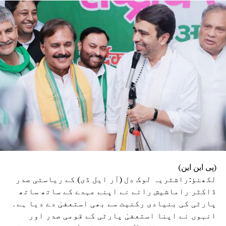
(پی این این)
لکھنؤ:راشٹریہ لوک دل (آر ایل ڈی) کے ریاستی صدر
ڈاکٹر راماشیش رائے نے اپنے عہدے کے ساتھ ساتھ
پارٹی کی بنیادی رکنیت سے بھی استعفیٰ دے دیا ہے۔
انہوں نے اپنا استعفیٰ پارٹی کے قومی صدر اور