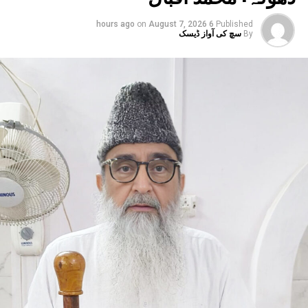
بڑھتی مایوسی سے عوام میں بے اطمینانی بڑھ رہی
ہے۔
on
August 7, 2026
6 hours ago
Published
By
سچ کی آواز ڈیسک
انہوں نے کہا کہ ملک کے عظیم رہنماؤں نے سماجی ہم
آہنگی، قومی اتحاد اور بھائی چارے کے جذبے کو
مضبوط بنانے کے لیے ’’ذات توڑو، سماج جوڑو‘‘ کا
پیغام دیا تھا، لیکن آج عوامی زندگی میں سماجی
تقسیم اور ذات پات کی بنیاد پر جنون کو بڑھاوا
دینے کا رجحان جمہوریت، سماجی ہم آہنگی اور
قومی مفاد کے لیے خطرناک بنتا جا رہا ہے۔
مسٹر رائے نے کہا کہ آج سیاست میں نظریاتی
وابستگی کی جگہ معاشی طاقت اور خاندانی سیاست
کا اثر بڑھتا جا رہا ہے، جس سے جمہوری اقدار کو
مسلسل نقصان پہنچ رہا ہے۔ انہوں نے اپنے استعفے
میں کہا کہ آئین، جمہوریت اور آئینی اداروں پر
ہونے والے حملوں سے جمہوریت خطرے میں ہے۔ ’’فرد
سے بڑی پارٹی اور پارٹی سے بڑا ملک‘‘ کے جذبے کا
ذکر کرتے ہوئے انہوں نے کہا کہ انہی نظریاتی اور
اخلاقی وجوہات کی بنا پر وہ ریاستی صدر کے عہدے
اور پارٹی کی بنیادی رکنیت سے اپنا استعفیٰ دے