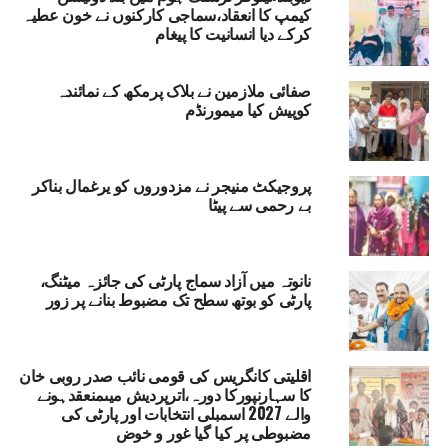
کیمپ کا انعقاد،سماجی کارکنوں نے خون عطیہ
بڑی تعداد میں لوگوں کے سماجوادی پارٹی میں
کرکے دیا انسانیت کا پیغام
شامل ہونے سے سہارنپور اسمبلی حلقہ میں پارٹی
کو کافی مضبوطی ملی ہے ۔
صفائی ملازمین نے بلاک پرمکھ کے نمائندہ
کوپیش کیا میمورنڈم
JOINED THE SAMAJWADI PARTY
DEOBAND
RELATED TOPICS:
SAMAJWADI PARTY
NAKORE ASSEMBLY CONSTITUENC
YOUNG LEADER SAHIL KHAN
پروجیکٹ منیجر نے مزدوروں کو یرغمال بناکر
UP NEX
بے رحمی سے پیٹا
علیم، صحت اور خواتین کے بااختیار ہونے پر زور؛ راجہ
ہندر پرتاپ سنگھ یونیورسٹی کے کانووکیشن میں گورنر
نندی بین پٹیل کا اہم خطاب
نانوتہ میں آزاد سماج پارٹی کی جائزہ میٹنگ،
DON'T MISS
پارٹی کو بوتھ سطح تک مضبوط بنانے پر زور
یوم تصفیہ پر شکایتوں کا ازالہ،ماں کے نام ایک درخت مہم
کے تحت لگائے گئے پودے
اقلیتی کانگریس کی قومی نائب صدر روبی خان
کا سہارنپورکا دورہ،اترپردیش میںمنعقدہونے
والے 2027 اسمبلی انتخابات اور پارٹی کی
مضبوطی پر کیا گیا غور و خوض