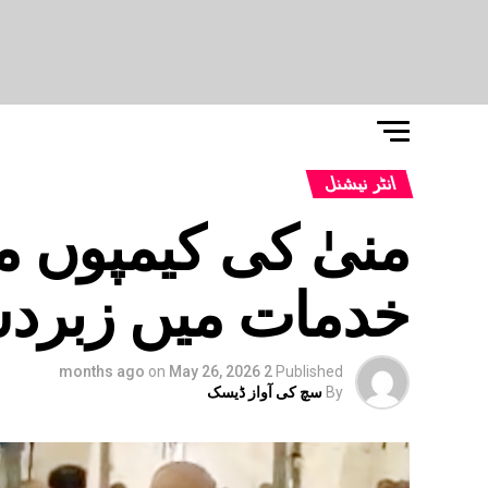
انٹر نیشنل
منیٰ کی کیمپوں 
خدمات میں زبر
on
May 26, 2026
2 months ago
Published
By
سچ کی آواز ڈیسک