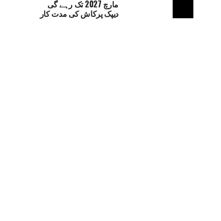
مارچ 2027 تک رہے گی
دیپک پرکاش کی مدت کار