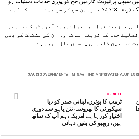
ت میں سبھی پرائیویٹ عازمین حج کو پوری خدمات دستیاب ہو۔
اس بار ہندوستان سے پرائیویٹ ٹور آپریٹر کے ذریعے 52,508 عازمین حج کو حج بیت اللہ کے لیے
نی عازمین خواہ وہ پرائیویٹ آپریٹر کے ذریعہ
صلیٹ جدہ کا فریضہ ہے کہ وہ ان کی مشکلات کو بھی
ٹ عازمین کاکوئی پرسان حال نہیں ہے ۔
SAUDIGOVERNMENT
MINA
INDIANPRIVATEHAJJPILGR
UP NEXT
ن
ٹرمپ کا یوٹرن،لبنانی صدر کو دیا
ا
سیکورٹی کا بھروسہ،نتن یاہو سے دوری
اختیار کررہا ہے امریکہ،ہم آپ کے ساتھ
ہیں، روبیو کی یقین دہانی