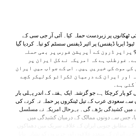
 اجازت کے بغیر آبنائے ہرمز سے کوئی جہاز
 کہ آبنائے ہرمز کے ارد گرد تمام بحری
 نظر ہندوستانی شہریوں کو ایک خوف لاحق ہوگئی ہے
ی ٹھکانوں پر زبردست حملہ کیا۔ آئی آر جی سی کے
۔دبئی میں ایرانی اسپتال بند ہونے سے وہاں 130 سے زائد کام کرنے والے ہندوستانی شہریوں
یوڈ ایریا ڈیفنس) پر ائیر ڈیفنس سسٹم کو تباہ کردیا گیا
ہے۔ اس کے علاوہ کویت میں امریکی ایم کیو -9 پراپر ڈرون کے آپریشن فورس پر بھی حملہ
ے۔ غورطلب ہے کہ امریکہ نے کل ایران پر
 کی موت کی خبریں ہیں۔ اس کے جواب میں ایران
ہ اور ایران کے درمیان ٹکرائو کولیکر کچے
ٓگئی ہے۔
 سے بڑھ کر 9.8 ڈالر فی بیرل کو پار کرچکا ہے جو گزشتہ ایک ہفتے کے اندر پہلی بار
 سے سعودی عرب کے تیل ٹینکروں پر حملہ نہ کرنے کی
ے میں کشیدگی بڑھے گی۔ بہرحال امریکہ نے مسلسل
کیا، جس سے دونوں ممالک کے درمیان کشیدگی میں
وی کے مطابق جنوبی ایران کے علاقے سریک میں دھماکوں
ے ایران کے متعدد علاقوں اور جزیروں کو نشانہ بنایا