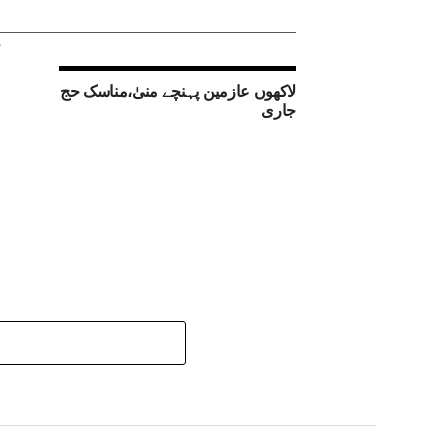
لاکھوں عازمین پہنچے منیٰ،مناسک حج
جاری