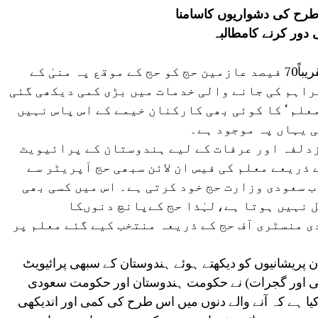
طرح کی دشواریوں کاسامنا
ور کرنے کامطالبہ
مکہ :اس سال حج کے سفر پہ گئے ہوئے تقریباً70 فیصد عازمین حج کو حج کے موقع پہ منیٰ کے
فراہم کی جانے والی خدمات میں بڑی کمی دیکھی گئی
علم ‘ کا کوئی بھی کارکنان خیمے کے اس پاس نہیں
ی یہاں پہ موجود ہے۔
زدلفہ اور عرفات کے لیے ہندوستان کے پرائیویٹ
 ذریعے معلم کی فیس ان لائن سبھی حج آپریٹر سے
 سعودی وزارت حج خود کرتی ہے۔ اس میں کسی بھی
 نہیں ہوتا ہے،لہٰذا حج کےپانچ دنوںکا
 منسٹری آف حج کے ذریعہ منتخب کیے گئے معلم پر
ن پریشانیوں کو دیکھتے ہوئے ہندوستان کے سبھی پرائیویٹ
و ،چنئی اور گجرات) نے حکومت ہندوستان اور حکومت سعودی
 ہے کہ آنے والے دنوں میں اس طرح کی کمی اور اندیکھی