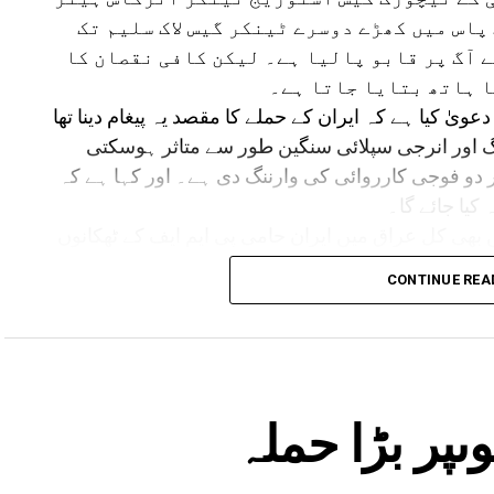
پاس میں کھڑے دوسرے ٹینکر گیس لاک سلیم تک
 آگ پر قابو پالیا ہے۔ لیکن کافی نقصان کا
ا ہاتھ بتایا جاتا ہے۔
ویٰ کیا ہے کہ ایران کے حملے کا مقصد یہ پیغام دینا تھا
نگ اور انرجی سپلائی سنگین طور سے متاثر ہوسکتی
ر دو فوجی کارروائی کی وارننگ دی ہے۔ اور کہا ہے کہ
 کیا جائے گا۔
ی کل عراق میں ایران حامی پی ایم ایف کے ٹھکانوں
 حملوں میں کم ازکم بیس جنگجو مارے گئے تھے اور کئی
CONTINUE REA
صرکے دمیاتا بندرگاہ پر ایران نے امریکی
نایا۔ جس کے بعد آگ لگ گئی ۔حالانکہ ایران
ن جو شواہد مل رہے ہیں یہ ایران کی طرف
وںپر بڑا حملہ
بہرحال مشرق وسطیٰ میں جنگ تیل کی قیمتیں بڑھ گئی ہیں۔ کروڈ آئل 90 ڈالر سے 100 ڈالر فی بیرل
پہنچ گیا ہے۔ ماہرین کا کہنا ہے کہ حالات مزید بگڑے تو قیمت 100 ڈالر سے اوپر جاسکتی ہے۔