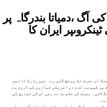
آگ ،دمیاتا بندرگاہ پر
نکروںپر ایران کا
ی جنگ اب مصرف تک پہنچ گئی ہے۔ نیو یارک ٹائمس
پر گیس سے لدے دو امریکی جہازوں کو ڈرون سے
گ گئی۔ مصرف کی حکومت نے بھی اس کی تصدیق کی
ہے۔
 کے نیچورک گیس اسٹوریج ٹینکر انرگاس ہیٹر