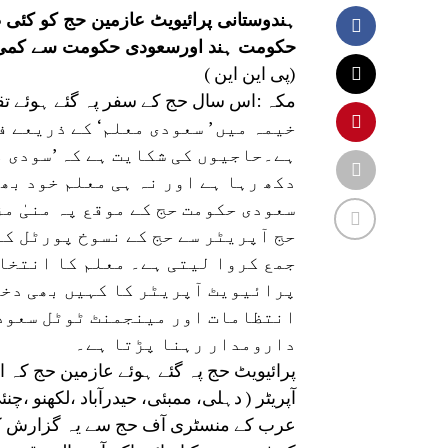
ہندوستانی پرائیویٹ عازمین حج کو کئی 
حکومت ہند اورسعودی حکومت سے کمی د
(پی این این )
خیمہ میں ’ سعودی معلم‘ کے ذریعے 
ہے۔حاجیوں کی شکایت ہے کہ ’سودی م
دکھ رہا ہے اور نہ ہی معلم خود بھ
سعودی حکومت حج کے موقع پہ منیٰ م
حج آپریٹر سے حج کے نسوخ پورٹل کے
جمع کروا لیتی ہے۔ معلم کا انتخاب
پرائیویٹ آپریٹر کا کہیں بھی دخل
انتظامات اور مینجمنٹ ٹوٹل سعودی
دارومدار رہنا پڑتا ہے۔
پرائیویٹ حج پہ گئے ہوئے عازمین حج کہ ا
آپریٹر ( دہلی، ممبئی، حیدرآباد ،لکھن
عرب کے منسٹری آف حج سے یہ گزارش کیا