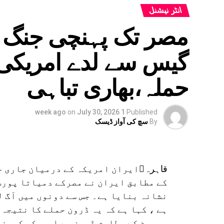
انٹر نیشنل
مصر تک پہنچی جنگ کی 
گیس سے لدے امریکی ٹی
حملہ،بھاری تباہی
on
July 30, 2026
1 week ago
Published
By
سچ کی آواز ڈیسک
قاہرہایران امریکہ کے درمیان جار
کے مطابق ایران نے مصرکے دمیاتا پورٹ 
نشانہ بنایا ہے۔ جس سے دونوں میں آگ ل
ہے ، کہا ہے کہ یہ ڈرون حملے کا نتیجہ 
رپورٹ کے مطابق ڈرون سے امریکی کمپنی