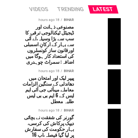
VIDEOS
TRENDING
LATEST
18 hours ago
BIHAR
مصنوعی ذہانت اور
ڈیجیٹل ٹیکنالوجی ترقی کا
سب سے بڑا وسیلہ،اے آئی
سے بہار کے ارکانِ اسمبلی
اورقانون ساز کونسلروں
کی استعداد کار ہوگا میں
اضافہ: سمراٹ چوہدری
18 hours ago
BIHAR
پیپر لیک اور امتحان میں
دھاندلی کے سنگین الزامات
معاملے میںآئی جی آئی ایم
ایس کے 6 ایم بی بی ایس
طلبہ معطل
18 hours ago
BIHAR
گورنر کی شفقت نے بچائی
دیپک پرکاش کی کرسی،
بہار حکومت کی سفارش
پر لیا گیا فیصلہ،اب 16