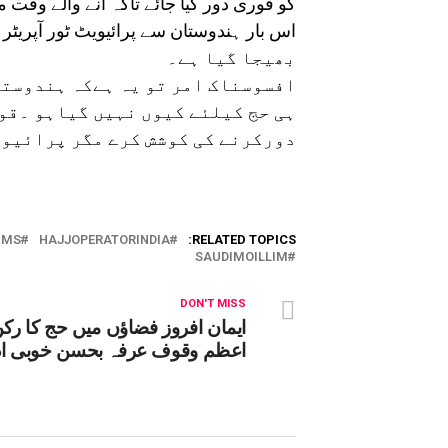
کو فوری دور کیا جائے تاکہ آنے والے وق
بھیجا گیا ہے۔
افسوسناک امر تو یہ ہےکہ ہندوستا
ہی حج کیلئے کیوں نہیں گیاہو ۔قون
دورکرنے کی کوشش کرے مگر پرائیوی
IMS
HAJJOPERATORINDIA
RELATED TOPICS:
SAUDIMOILLIM
DON'T MISS
ایمان افروز فضاؤں میں حج کا رک
اعظم وقوف عرفہ بحسن خوبی اد