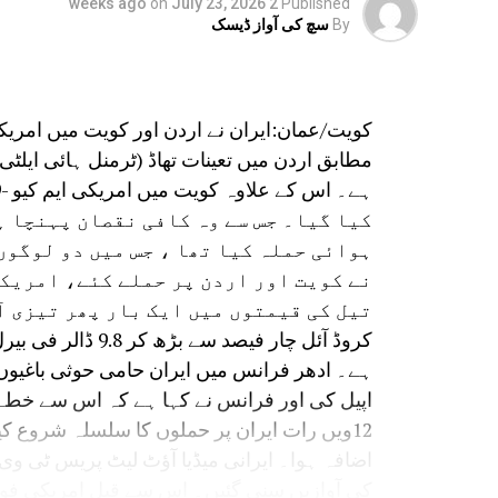
on
July 23, 2026
2 weeks ago
Published
ادھر ایران نے دو ٹوک کہا ہے کہ ہماری
By
سچ کی آواز ڈیسک
نہیں گزر سکتا ۔ ایران نے دعویٰ کیا ہے
راستوں پر ایران کا کنٹرول ہے۔
ادھر ایران کی خلیجی ملکوں پر حملے کے پیش
کویت/عمان:ایران نے اردن اور کویت میں امریک
کو ہرممکن مدد دی جارہی ہے۔
مطابق اردن میں تعینات تھاڈ (ٹرمنل ہائی ایلٹی ٹ
کیا گیا۔ جس سے وہ کافی نقصان پہنچا ہ
ہوائی حملہ کیا تھا ، جس میں دو لوگوں
نے کویت اور اردن پر حملے کئے، امریک
تیل کی قیمتوں میں ایک بار پھر تیزی ا
کروڈ آئل چار فیصد
ہے۔ ادھر فرانس میں ایران حامی حوثی باغیوں
اپیل کی اور فرانس نے کہا ہے کہ اس سے خط
12ویں رات ایران پر حملوں کا سلسلہ شروع 
اضافہ ہوا۔ ایرانی میڈیا آؤٹ لیٹ پریس ٹی 
کی آوازیں سنی گئیں۔ اس سے قبل امریکی فوج ن