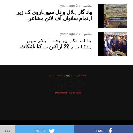
محاسبہ
2 years ago
بیاد گار ہلال و دل سیوہاروی کے زیر
اہتمام ساتواں آف لائن مشاعرہ
محاسبہ
2 years ago
جالے نگر پریشد اجلاس میں
ہنگامہ، 22 اراکین نے کیا بائیکاٹ
Copyright © 2025 Probitas News Network
TWEET
SHARE