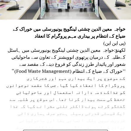
خواجہ معین الدین چشتی لینگویج یونیورسٹی میں خوراک کے
ضیاع کے انتظام پر بیداری مہم پروگرام کا انعقاد
(پی این این)
لکھنؤ:خواجہ معین الدین چشتی لینگویج یونیورسٹی میں ہاسٹل
کےطلبہ کے درمیان پرتھوی انوویشنز کے تعاون سے ماحولیاتی
شعور اور پائیدار طرزِ زندگی کو فروغ دینے کے مقصد سے
’’خوراک کے ضیاع کے انتظام (Food Waste Management)‘‘
کے موضوع پر ایک بیداری مہم اور شجرکاری
پروگرام کا انعقاد کیا گیا۔جس کا مقصد نوجوانوں
کو غذاکے ذمہ دارانہ استعمال اور ماحولیاتی
تحفظ کی سمت بیدار کرنا تھا۔اس موقع پر طلبہ سے
گفتگو کرتے ہوئے ڈاکٹر نلنی مشرا نے کہا کہ غذا
ایک قیمتی قدرتی وسیلہ ہےجو صرف ہماری ذاتی
ضرورت نہیں بلکہ انسانی بقا اور ماحولیاتی
توازن کے لیے بھی ناگزیر ہے۔ غذا کا ضیاع صرف