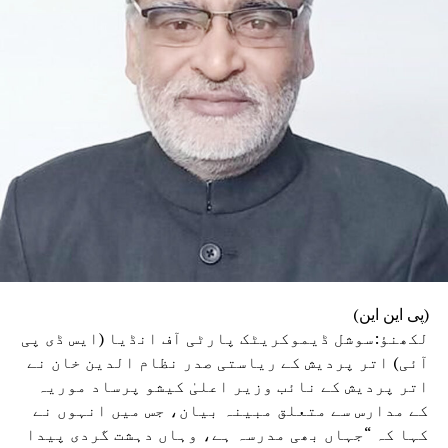
وزیراعلیٰ یوگی آدتیہ ناتھ نے بھی اس حادثے کا
نوٹس لیا ہے۔ انہوں نے حادثے پر گہرے رنج و غم کا
اظہار کرتے ہوئے جاں بحق افراد کے سوگوار اہل
خانہ سے تعزیت کی۔ وزیر اعلیٰ نے سینئر حکام کو
موقع پر پہنچ کر راحت و بچاؤ کے کام میں تیزی لانے
کی ہدایت دی ہے۔ انھوں نے زخمیوں کے مناسب علاج کو
یقینی بنانے اور جاں بحق افراد کے اہل خانہ سے
رابطہ کر کے انہیں ہر ممکن مدد فراہم کرنے کے بھی
احکامات صادر کیے ہیں۔
(پی این این)
لکھنؤ:سوشل ڈیموکریٹک پارٹی آف انڈیا (ایس ڈی پی
آئی) اتر پردیش کے ریاستی صدر نظام الدین خان نے
اتر پردیش کے نائب وزیر اعلیٰ کیشو پرساد موریہ
کے مدارس سے متعلق مبینہ بیان، جس میں انہوں نے
کہا کہ “جہاں بھی مدرسہ ہے، وہاں دہشت گردی پیدا