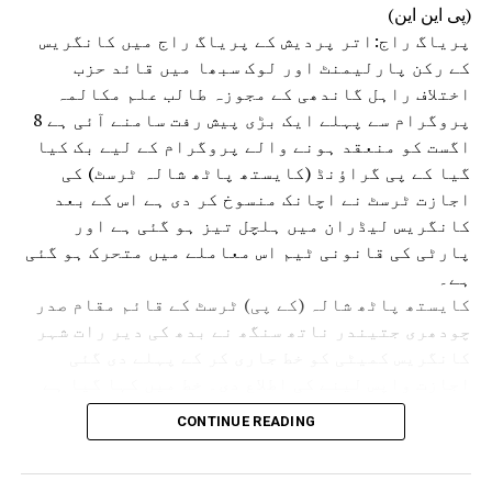
جوش و خروش کے ساتھ منایاگیاسر سید احمد خاں کا
(پی این این)
208واں یوم پیدائش
پریاگ راج:اتر پردیش کے پریاگ راج میں کانگریس
کے رکن پارلیمنٹ اور لوک سبھا میں قائد حزب
اختلاف راہل گاندھی کے مجوزہ طالب علم مکالمہ
پروگرام سے پہلے ایک بڑی پیش رفت سامنے آئی ہے 8
اگست کو منعقد ہونے والے پروگرام کے لیے بک کیا
گیا کے پی گراؤنڈ (کایستھ پاٹھ شالہ ٹرسٹ) کی
اجازت ٹرسٹ نے اچانک منسوخ کر دی ہے اس کے بعد
کانگریس لیڈران میں ہلچل تیز ہو گئی ہے اور
پارٹی کی قانونی ٹیم اس معاملے میں متحرک ہو گئی
ہے۔
کایستھ پاٹھ شالہ (کے پی) ٹرسٹ کے قائم مقام صدر
چودھری جتیندر ناتھ سنگھ نے بدھ کی دیر رات شہر
کانگریس کمیٹی کو خط جاری کر کے پہلے دی گئی
اجازت واپس لینے کی اطلاع دی۔ خط میں کہا گیا ہے
کہ مجوزہ پروگرام سے ٹرسٹ سے وابستہ دو اسکولوں
CONTINUE READING
کی تعلیمی سرگرمیاں متاثر ہوں گی اور طلبہ کی
پڑھائی میں خلل پڑ سکتا ہے۔ اس کے ساتھ ہی مسلسل
بارش کے باعث میدان کی حالت خراب ہونے کا خدشہ