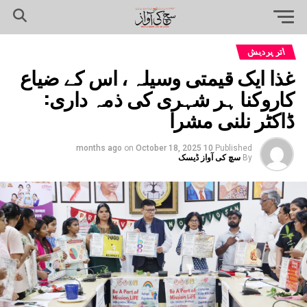
اتر پردیش
غذا ایک قیمتی وسیلہ ، اس کے ضیاع
کاروکنا ہر شہری کی ذمہ داری:
ڈاکٹر نلنی مشرا
on
October 18, 2025
10 months ago
Published
By
سچ کی آواز ڈیسک