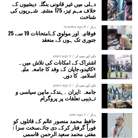
دہلی میں غیر قانونی بنگلہ دیشیوں کے
خلاف مہم تیز، 175 مشتبہ شہریوں کی
شناخت
بہار
8 months ago
فوقانیہ اور مولوی کےامتحانات 19 سے 25
جنوری تک ہوں گے منعقد
دلی این سی آر
2 years ago
اشتراک کے امکانات کی تلاش میں ہ
±کائیدو،جاپان کے وفد کا جامعہ ملیہ
اسلامیہ کا دورہ
دلی این سی آر
2 years ago
جامعہ :ایران ۔ہندکے مابین سیاسی و
تہذیبی تعلقات پر پروگرام
بہار
1 year ago
حافظ محمد منصور عالم کے قاتلوں کو
فوراً گرفتار کرکے دی جائےسخت سزا :
مفتی محمد سعید الرحمن قاسمی