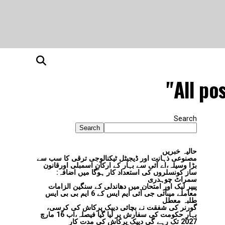
All po
Search
Search
حالیہ خبریں
مصنوعی ذہانت اور ڈیجیٹل ٹیکنالوجی ترقی کا سب سے
بڑا وسیلہ،اے آئی سے بہار کے ارکانِ اسمبلی اورقانون
ساز کونسلروں کی استعداد کار ہوگا میں اضافہ:
سمراٹ چوہدری
پیپر لیک اور امتحان میں دھاندلی کے سنگین الزامات
معاملے میںآئی جی آئی ایم ایس کے 6 ایم بی بی ایس
طلبہ معطل
گورنر کی شفقت نے بچائی دیپک پرکاش کی کرسی،
بہار حکومت کی سفارش پر لیا گیا فیصلہ،اب 16 مارچ
2027 تک رہے گی دیپک پرکاش کی مدت کار