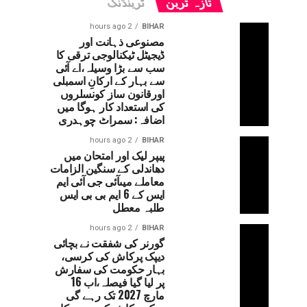
تازہ ترین
ٹرینڈنگ
2 hours ago
BIHAR
مصنوعی ذہانت اور
ڈیجیٹل ٹیکنالوجی ترقی کا
سب سے بڑا وسیلہ،اے آئی
سے بہار کے ارکانِ اسمبلی
اورقانون ساز کونسلروں
کی استعداد کار ہوگا میں
اضافہ: سمراٹ چوہدری
2 hours ago
BIHAR
پیپر لیک اور امتحان میں
دھاندلی کے سنگین الزامات
معاملے میںآئی جی آئی ایم
ایس کے 6 ایم بی بی ایس
طلبہ معطل
2 hours ago
BIHAR
گورنر کی شفقت نے بچائی
دیپک پرکاش کی کرسی،
بہار حکومت کی سفارش
پر لیا گیا فیصلہ،اب 16
مارچ 2027 تک رہے گی