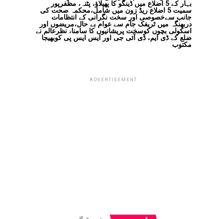
بہار کے 5 اضلاع میں ڈینگو کا پھیلاؤ، پٹنہ، مظفرپور
سمیت 5 اضلاع ریڈ زون میں شامل،محکمہ صحت کی
جانب سےخصوصی اور سخت نگرانی کے انتظامات
دربھنگہ میں ٹریفک جام سے عوام بے حال،مریضوں اور
اسکولی بچوں کوسخت پریشانیوں کا سامنا، نظرعالم نے
ضلع کے ڈی ایم، ڈی آئی جی اور ایس ایس پی کوبھیجا
مکتوب
ADVERTISEMENT