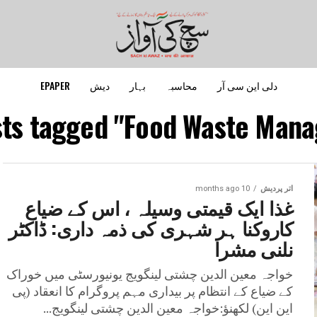
دلی این سی آر
محاسبہ
بہار
دیش
EPAPER
sts tagged "Food Waste Mana
اتر پردیش
10 months ago
غذا ایک قیمتی وسیلہ ، اس کے ضیاع
کاروکنا ہر شہری کی ذمہ داری: ڈاکٹر
نلنی مشرا
خواجہ معین الدین چشتی لینگویج یونیورسٹی میں خوراک
کے ضیاع کے انتظام پر بیداری مہم پروگرام کا انعقاد (پی
این این) لکھنؤ:خواجہ معین الدین چشتی لینگویج...