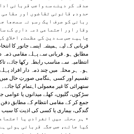
صدقہ کر دینے سے واجب قربانی ادا 
حدود، قانونی تقاضوں اور مقامی ح
ربانی کو صرف ایک رسم نہ سمجھا ج
وقار اور اجتماعی ذمہ داری کے سا
چاہیے جس سے دین کی عظمت، اخلاق ک
قربانی کے لیے ہمیشہ ایسے جانور کا انت
مطابق ہو۔قربانی سے پہلے مقامی ذمہ د
انتظامیہ سے مناسب رابطہ رکھا جائے، تا
ہو۔ ہر محلہ میں چند ذمہ دار افراد پہل
تقسیم اور کسی ہنگامی صورتِ حال میں رہ
ستھرائی کا غیر معمولی اہتمام کیا جائے۔ 
سڑکوں، گلیوں، کھلے میدانوں یا عوامی ج
جمع کر کے مقامی انتظام کے مطابق دفن کیا 
گندگی، بیماری یا کسی کی اذیت کا سبب ن
٭ ہر محلہ میں انفرادی یا اجتماعی
کیا جائے، جس جگہ قربانی ہوئی ہے 