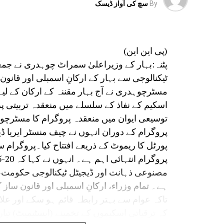
By
سچ کی آواز ڈیسک
(پی این این)
پٹنہ:بہار کے وزیراعلیٰ سمراٹ چوہدری نے جمع
ٹیکنالوجی سے بہار کے ارکانِ اسمبلی اور قانو
مسٹرچوہدری نے آج بہار مقننہ کے ارکان کے لیے
اسکیم کے نفاذ کے سلسلے میں منعقدہ تربیتی 
توسیعی ایوان میں منعقدہ پروگرام کا مسٹرچو
پروگرام کے دوران انہوں نے چیف منسٹر ایریا
پورٹل کا ریموٹ کے ذریعے افتتاح کیا۔پروگرام 
مصنوعی ذہانت اور ڈیجیٹل ٹیکنالوجی حکومت
ہے۔ تمام وزراء، ارکانِ اسمبلی اور قانون ساز ک
تاکہ عوام سے بہتر رابطہ قائم ہو سکے اور علا
کہ ترقیاتی اسکیموں کے تخمینے (ایسٹیمیٹ) تیار 