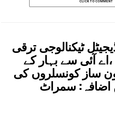
CLICK TO COMMENT
جیٹل ٹیکنالوجی ترقی
اے آئی سے بہار کے
نون ساز کونسلروں کی
ں اضافہ: سمراٹ