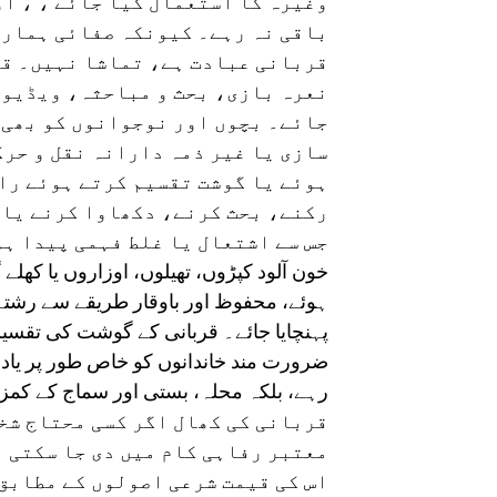
وغیرہ کا استعمال کیا جائے ، ، او
باقی نہ رہے۔ کیونکہ صفائی ہمارے
قربانی عبادت ہے، تماشا نہیں۔ قر
نعرہ بازی، بحث و مباحثہ، ویڈیو س
جائے۔ بچوں اور نوجوانوں کو بھی 
سازی یا غیر ذمہ دارانہ نقل و حرک
ہوئے یا گوشت تقسیم کرتے ہوئے را
رکنے، بحث کرنے، دکھاوا کرنے یا 
جس سے اشتعال یا غلط فہمی پیدا ہو
خون آلود کپڑوں، تھیلوں، اوزاروں یا کھ
ہوئے، محفوظ اور باوقار طریقے سے رشت
پہنچایا جائے۔ قربانی کے گوشت کی تقسیم 
ضرورت مند خاندانوں کو خاص طور پر یاد 
رہے، بلکہ محلہ، بستی اور سماج کے کمز
قربانی کی کھال اگر کسی محتاج شخ
معتبر رفاہی کام میں دی جا سکتی ہ
اس کی قیمت شرعی اصولوں کے مطابق