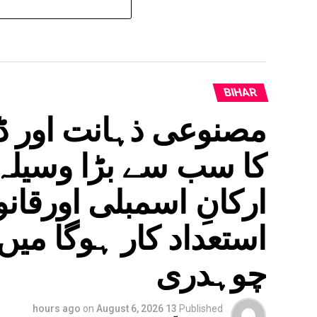
BIHAR
مصنوعی ذہانت اور ڈی
کا سب سے بڑا وسیلہ،
ارکانِ اسمبلی اورقا
استعداد کار ہوگا می
چوہدری
on
August 6, 2026
13 hours ago
Published