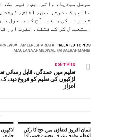
سوشل میڈیا، واٹس ایپ، فیس بک، ا
جانور کے ذبح، خون، آلائش، گوشت 
شیئر نہ کی جائے۔ آج کے ماحول می
استعمال کر کے فتنے، نفرت اور قا
ARNEWS
AMEERESHARIAT
RELATED TOPICS:
MAULANAAHMEDWALIFAISALRAHMANI
DON'T MISS
تعلیم میں عمدگی، قابل رسائی تعلی
لڑکیوں کی تعلیم کو فروغ دینے کے 
اعزاز
ایمان افروز فضاؤں میں حج کا رکن
لاکھوں 
اعظم وقوف عرفہ بحسن خوبی ادا
جاری