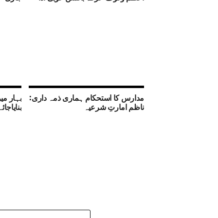
مدارس کا استحکام ہماری ذمہ داری:
بہار می
ناظم امارتِ شرعیہ
بنایاجا