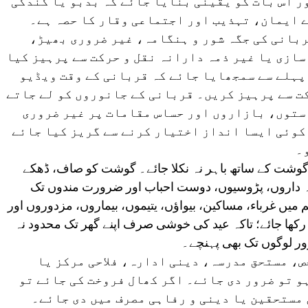
ر اس بات کو یقینی بنایا جائے کہ بدبو یا گندگی
 ایمان، تہذیب اور اجتماعی وقار کا حصہ ہے۔
بانی کی جگہ شور و ہنگامہ، غیر ضروری بھیڑ،
ازی یا غیر ذمہ دارانہ نقل و حرکت سے پرہیز کیا
پہلے سے سمجھایا جائے کہ قربانی کے وقت ویڈیو
ت سے پرہیز کریں۔ قربانی کے جانوروں کو لے جاتے
ستوں، بازاروں اور حساس مقامات پر غیر ضروری
کوئی ایسا انداز اختیار کرنے سے گریز کیا جائے
۔
لے گوشت کے ساتھ باہر نہ نکلا جائے۔ گوشت کو صاف، ڈھکے
ہ داروں، پڑوسیوں، دوست احباب اور ضرورت مندوں تک
میں غرباء، مساکین، بیواؤں، یتیموں، بیماروں، مزدوروں اور
رکھا جائے؛ تاکہ عید کی خوشی صرف اپنے گھر تک محدود نہ
ور لوگوں تک بھی پہنچے۔
ص، مستحق مدرسہ، دینی ادارہ، فلاحی مرکز یا
و تو ضرور دی جائے۔ اگر کھال فروخت کی جائے تو
 مستحقین یا دینی و رفاہی مصرف میں دی جائے۔