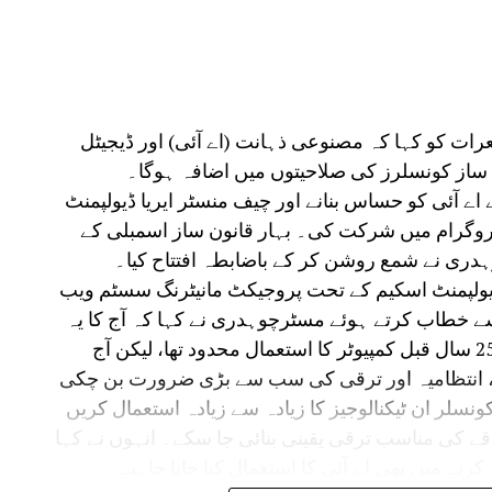
رات کو کہا کہ مصنوعی ذہانت (اے آئی) اور ڈیجیٹل
ن ساز کونسلرز کی صلاحیتوں میں اضافہ ہوگا۔
 اے آئی کو حساس بنانے اور چیف منسٹر ایریا ڈیولپمنٹ
پروگرام میں شرکت کی۔ بہار قانون ساز اسمبلی کے
ہدری نے شمع روشن کر کے باضابطہ افتتاح کیا۔
 ڈیولپمنٹ اسکیم کے تحت پروجیکٹ مانیٹرنگ سسٹم ویب
سے خطاب کرتے ہوئے مسٹرچوہدری نے کہا کہ آج کا یہ
پروگرام انتہائی اہم ہے۔ انہوں نے کہا کہ 20-25 سال قبل کمپیوٹر کا استعمال محدود تھا، لیکن آج
، انتظامیہ اور ترقی کی سب سے بڑی ضرورت بن چکی
ونسلر ان ٹیکنالوجیز کا زیادہ سے زیادہ استعمال کریں
قے کی مناسب ترقی یقینی بنائی جا سکے۔ انہوں نے کہا
کرنے میں بھی اے آئی کا استعمال کیا جانا چاہیے۔