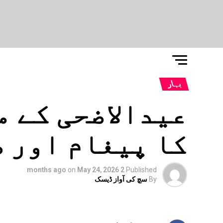
بہار
عیدالاضحی کے م
کا پیغام اور 
on
May 24, 2026
2 months ago
Published
By
سچ کی آواز ڈیسک