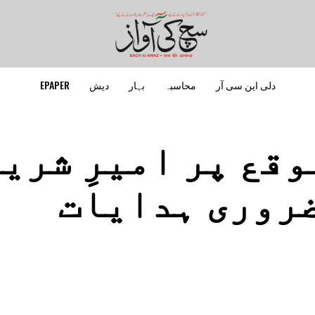
دلی این سی آر
محاسبہ
بہار
دیش
EPAPER
وقع پر امیرِ شری
ضروری ہدایات