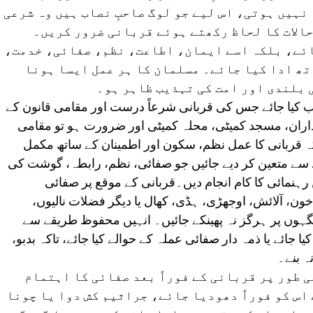
نہیں ہوتی، اس لیے جو لوگ صاحبِ نصاب ہیں وہ شرعی
الات کا لحاظ رکھتے ہوئے قربانی ضرور کریں۔
ائے، بلکہ اسے ایمان، اطاعت، نظم، صفائی، خدمت،
تھ ادا کیا جائے۔ مسلمان کا ہر عمل ایسا ہونا
ی بلندی اور امت کی تہذیب ظاہر ہو۔
خاب کیا جائے جس کی قربانی شرعاً درست اور مقامی قانون کے
اران، مسجد کمیٹی، محلہ کمیٹی اور ضرورت ہو تو مقامی
کہ قربانی کا عمل نظم، سکون اور اطمینان کے ساتھ مکمل
ے سے متعین کر دیے جائیں جو صفائی، نظم، رابطہ، گوشت کی
نمائی کا کام انجام دیں۔قربانی کے موقع پر صفائی
خون، آلائش، اوجھڑی، ہڈی، کھال یا دیگر فضلات نالیوں،
گہوں پر ہرگز نہ پھینکے جائیں۔ انہیں محفوظ طریقے سے
جائے یا ذمہ دار صفائی عملہ کے حوالے کیا جائے، تاکہ بدبو،
ہ بنے۔
 طور پر قربانی کے فوراً بعد صفائی کا اہتمام
اس کو فوراً دھودیا جائے، جراثیم کش دوا یا چونا