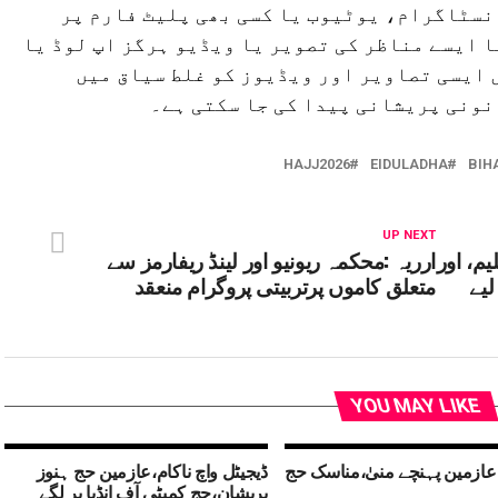
نسٹاگرام، یوٹیوب یا کسی بھی پلیٹ فارم پر
یا ایسے مناظر کی تصویر یا ویڈیو ہرگز اپ لوڈ یا
ں ایسی تصاویر اور ویڈیوز کو غلط سیاق میں
نونی پریشانی پیدا کی جا سکتی ہے۔
HAJJ2026
EIDULADHA
BIH
UP NEXT
م، اور
ارریہ :محکمہ ریونیو اور لینڈ ریفارمز سے
لیے
متعلق کاموں پرتربیتی پروگرام منعقد
YOU MAY LIKE
عازمین پہنچے منیٰ،مناسک حج
ڈیجیٹل واچ ناکام،عازمین حج ہنوز
پریشان،حج کمیٹی آف انڈیا پر لگے