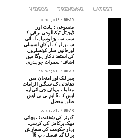
VIDEOS
TRENDING
LATEST
13 hours ago
BIHAR
مصنوعی ذہانت اور
ڈیجیٹل ٹیکنالوجی ترقی کا
سب سے بڑا وسیلہ،اے آئی
سے بہار کے ارکانِ اسمبلی
اورقانون ساز کونسلروں
کی استعداد کار ہوگا میں
اضافہ: سمراٹ چوہدری
13 hours ago
BIHAR
پیپر لیک اور امتحان میں
دھاندلی کے سنگین الزامات
معاملے میںآئی جی آئی ایم
ایس کے 6 ایم بی بی ایس
طلبہ معطل
13 hours ago
BIHAR
گورنر کی شفقت نے بچائی
دیپک پرکاش کی کرسی،
بہار حکومت کی سفارش
پر لیا گیا فیصلہ،اب 16