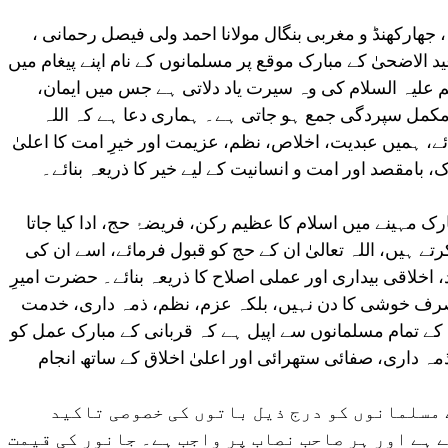
 جھارکھنڈ و مغربی بنگال مولانا احمد ولی فیصل رحمانی ،
د الاضحیٰ کے مبارک موقع پر مسلمانوں کے نام اپنے پیغام میں
م علیہ السلام کی وہ سیرت یاد دلاتی ہے جس میں ایمان،
 مکمل سپردگی جمع ہو جاتی ہے۔ ہماری دعا ہے کہ اللہ
ے، ہمیں عبدیت، اخلاص، نظم، عزیمت اور خیرِ امت کا اعلیٰ
، بامقصد اور امت و انسانیت کے لیے خیر کا ذریعہ بنائے۔
رک مہینے میں اسلام کا عظیم رکن، فریضۂ حج، ادا کیا جاتا
رتے ہیں، اللہ تعالیٰ ان کے حج کو قبول فرمائے، اسے ان کی
 اخلاقی بیداری اور عملی اصلاح کا ذریعہ بنائے۔ حضرت امیرِ
 صرف خوشی کا دن نہیں، بلکہ عزم، نظم، ذمہ داری، خدمت
 کے تمام مسلمانوں سے اپیل ہے کہ قربانی کے مبارک عمل کو
ہ داری، صفائی ستھرائی اور اعلیٰ اخلاق کے ساتھ انجام
 مسلمانوں کو درج ذیل باتوں کی خصوصی تاکید
 ہے اور ہر صاحبِ نصاب پر واجب ہے۔ جانور کی قیمت