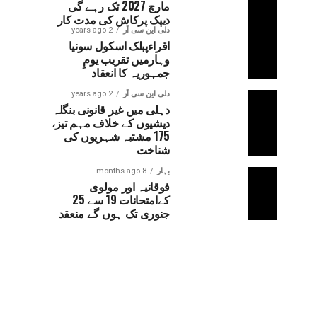
مارچ 2027 تک رہے گی
دیپک پرکاش کی مدت کار
دلی این سی آر
2 years ago
اقراءپبلک اسکول سونیا
وہارمیں تقریب یومِ
جمہوریہ کا انعقاد
دلی این سی آر
2 years ago
دہلی میں غیر قانونی بنگلہ
دیشیوں کے خلاف مہم تیز،
175 مشتبہ شہریوں کی
شناخت
بہار
8 months ago
فوقانیہ اور مولوی
کےامتحانات 19 سے 25
جنوری تک ہوں گے منعقد