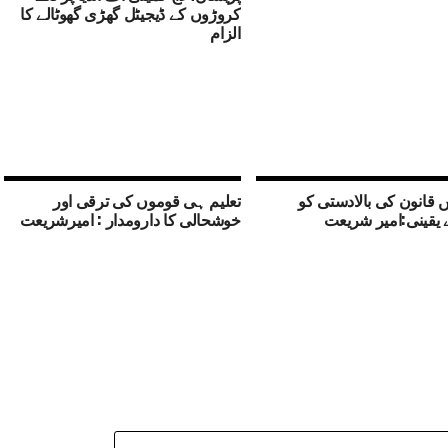
کروڑوں کے ڈیجیٹل گھڑی گھوٹالے کا
الزام
ں قانون کی بالادستی کو
تعلیم ہی قوموں کی ترقی اور
ئے یقینی:امیر شریعت
خوشحالی کا دارومدار : امیرشریعت