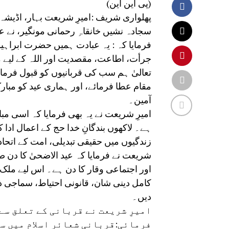
(پی این این)
پھلواری شریف :امیرِ شریعت بہار، اڈیشہ،
سجادہ نشیں خانقاہِ رحمانی مونگیر، نے عی
فرمایا کہ : یہ عبادت ہمیں حضرت ابراہی
جرأت، اطاعت، مقصدیت اور اللہ کے لیے
تعالیٰ ہم سب کی قربانیوں کو قبول فرمائ
مقام عطا فرمائے، اور ہماری عید کو مبارک
آمین۔
امیرِ شریعت نے یہ بھی فرمایا کہ اسی مبا
ہے۔ لاکھوں بندگانِ خدا حج کے اعمال ادا ک
زندگیوں میں حقیقی تبدیلی، امت کے اتحاد،
شریعت نے فرمایا کہ عید الاضحیٰ کا دن
اور اجتماعی وقار کا دن ہے۔ اس لیے ملک
کامل دینی شان، قانونی احتیاط، سماجی ذم
دیں۔
امیرِ شریعت نے قربانی کے تعلق سے
فرمائی:قربانی شعائرِ اسلام میں سے