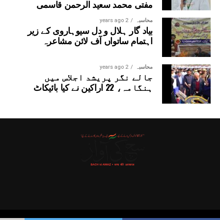
مفتی محمد سعید الرحمن قاسمی
محاسبہ
2 years ago
بیاد گار ہلال و دل سیوہاروی کے زیر
اہتمام ساتواں آف لائن مشاعرہ
محاسبہ
2 years ago
جالے نگر پریشد اجلاس میں
ہنگامہ، 22 اراکین نے کیا بائیکاٹ