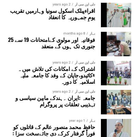
دلی این سی آر
2 years ago
اقراءپبلک اسکول سونیا وہارمیں تقریب
یومِ جمہوریہ کا انعقاد
بہار
8 months ago
فوقانیہ اور مولوی کےامتحانات 19 سے 25
جنوری تک ہوں گے منعقد
دلی این سی آر
2 years ago
اشتراک کے امکانات کی تلاش میں ہ
±کائیدو،جاپان کے وفد کا جامعہ ملیہ
اسلامیہ کا دورہ
دلی این سی آر
2 years ago
جامعہ :ایران ۔ہندکے مابین سیاسی و
تہذیبی تعلقات پر پروگرام
بہار
1 year ago
حافظ محمد منصور عالم کے قاتلوں کو
فوراً گرفتار کرکے دی جائےسخت سزا :