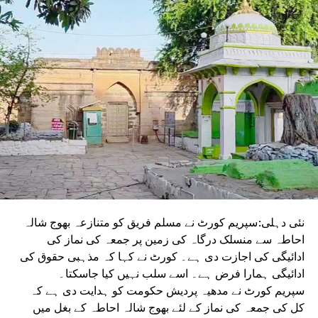
ا حکم
DON'T MISS
تھالی پیٹ کر کاکروچ جنتا پارٹی کے ارکان کاجنتر منتر پر
مظاہرہ
نئی دہلی:سپریم کورٹ نے مسلم فریق کو متنازعہ بھوج شالہ
احاطہ سے منسلک درگاہ کی زمین پر جمعہ کی نماز کی
ادائیگی کی اجازت دی ہے۔ کورٹ نے کہا کہ مذہبی حقوق کی
ادائیگی ہمارا فرض ہے۔ اسے سلب نہیں کیا جاسکتا۔
سپریم کورٹ نے مدھیہ پردیش حکومت کو ہدایت دی ہے کہ
کل کی جمعہ کی نماز کے لئے بھوج شالہ احاطہ کے بغل میں