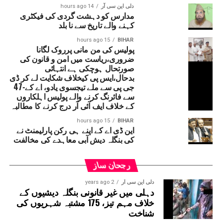
دلی این سی آر
14 hours ago
مدارس کو دہشت گردی کی فیکٹری
کہنے والے تاریخ سے نا بلد
15 hours ago
BIHAR
پولیس کی من مانی پرروک لگانا
ضروری،ریاست میں امن و قانون کی
صورتحال ہوچکی ہے انتہائی
بدحال،ایس پی کیخلاف شکایت لے کر ڈی
جی پی سے ملے تیجسوی یادو، اے کے-47
سے فائرنگ کرنے والے پولیس اہلکاروں
کے خلاف ایف آئی آر درج کرنے کا مطالبہ
15 hours ago
BIHAR
این ڈی اے کے اپنے ہی رکن پارلیمنٹ نے
کی بنگلہ دیش آبی معاہدے کی مخالفت
رجحان ساز
دلی این سی آر
2 years ago
دہلی میں غیر قانونی بنگلہ دیشیوں کے
خلاف مہم تیز، 175 مشتبہ شہریوں کی
شناخت