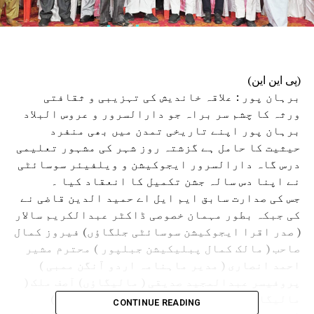
(پی این این)
برہان پور : علاقہ خاندیش کی تہزیبی و ثقافتی
ورثہ کا چشم سر براہ جو دارالسرور و عروس البلاد
برہان پور اپنے تاریخی تمدن میں بھی منفرد
حیثیت کا حامل ہے گزشتہ روز شہر کی مشہور تعلیمی
درس گاہ دارالسرور ایجوکیشن و ویلفیئر سوسائٹی
نے اپنا دس سالہ جشن تکمیل کا انعقاد کیا ۔
جس کی صدارت سابق ایم ایل اے حمید الدین قاضی نے
کی جبکہ بطور مہمان خصوصی ڈاکٹر عبدالکریم سالار
( صدر اقرا ایجوکیشن سوسائٹی جلگاؤں) فیروز کمال
صاحب ( مالک کمال پبلیکیشن جبلپور ) محترم مشیر
احمد انصاری ( مدیر ماہنامہ اردو آنگن ممبی )
پروفیسر عبدالمجید صدیقی ( مالیگاؤں) آصف ملک (
مالیگاؤں) ایڈوکیٹ عبد العظیم ( مالیگاؤں)
CONTINUE READING