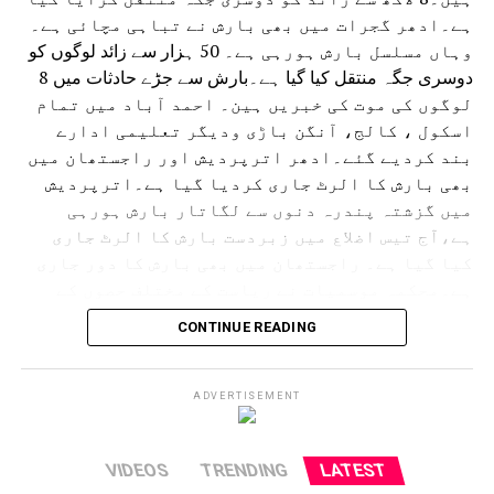
ہے۔ادھر گجرات میں بھی بارش نے تباہی مچائی ہے۔
وہاں مسلسل بارش ہورہی ہے۔ 50 ہزار سے زائد لوگوں کو
دوسری جگہ منتقل کیا گیا ہے۔بارش سے جڑے حادثات میں 8
لوگوں کی موت کی خبریں ہین۔ احمد آباد میں تمام
اسکول ، کالج، آنگن باڑی ودیگر تعلیمی ادارے
بند کردیے گئے۔ادھر اترپردیش اور راجستھان میں
بھی بارش کا الرٹ جاری کردیا گیا ہے۔اترپردیش
میں گزشتہ پندرہ دنوں سے لگاتار بارش ہورہی
ہے،آج تیس اضلاع میں زبردست بارش کا الرٹ جاری
کیا گیا ہے۔ راجستھان میں بھی بارش کا دور جاری
ہے۔محکمہ موسمیات نے ریاست کے مختلف حصوں کے
لئے الرٹ جاری کردیا ہے۔ حالانکہ جموں وکشمیر
CONTINUE READING
میں لینڈ سلائڈنگ کی وجہ سے آمدورفت ٹھپ تھی لیکن
اب چھ دنوں کے بعد آمدورفت جاری ہوئی ہے۔
امرناتھ یاترا بھی شروع کردی گئی ہے۔
ADVERTISEMENT
VIDEOS
TRENDING
LATEST