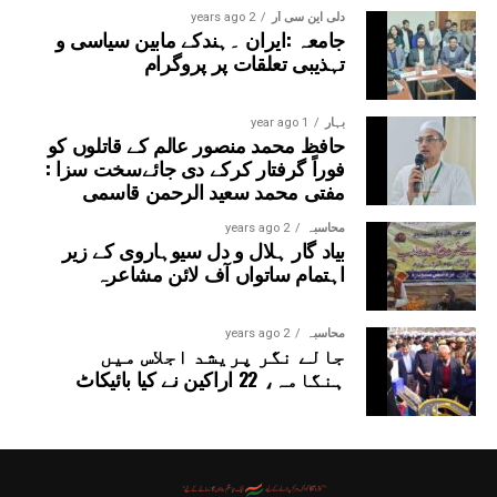
دلی این سی آر
2 years ago
جامعہ :ایران ۔ہندکے مابین سیاسی و
تہذیبی تعلقات پر پروگرام
بہار
1 year ago
حافظ محمد منصور عالم کے قاتلوں کو
فوراً گرفتار کرکے دی جائےسخت سزا :
مفتی محمد سعید الرحمن قاسمی
محاسبہ
2 years ago
بیاد گار ہلال و دل سیوہاروی کے زیر
اہتمام ساتواں آف لائن مشاعرہ
محاسبہ
2 years ago
جالے نگر پریشد اجلاس میں
ہنگامہ، 22 اراکین نے کیا بائیکاٹ