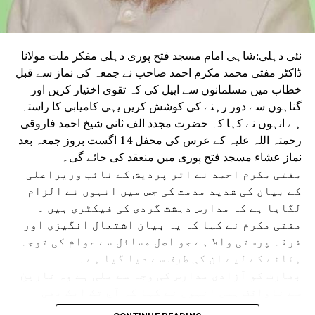
LPGCRISIS
GASCYLINDERSHOBHAYATRA
MODIGOVERNMENT
UP NEX
رگس اسمگلروں کو تحفظ فراہم کررہی ہے ریکھا
نئی دہلی:شاہی امام مسجد فتح پوری دہلی مفکر ملت مولانا
رکار:سوربھ بھاردواج
ڈاکٹر مفتی محمد مکرم احمد صاحب نے جمعہ کی نماز سے قبل
خطاب میں مسلمانوں سے اپیل کی کہ تقوی اختیار کریں اور
DON'T MISS
ڈاکٹر مفتی محمد مکرم احمد کا عید الفطر پر مکمل
گناہوں سے دور رہنے کی کوشش کریں یہی کامیابی کا راستہ
انتظامات کا مطالبہ
ہے انہوں نے کہا کہ حضرت مجدد الف ثانی شیخ احمد فاروقی
رحمتہ اللہ علیہ کے عرس کی محفل 14 اگست بروز جمعہ بعد
نماز عشاء مسجد فتح پوری میں منعقد کی جائے گی۔
مفتی مکرم احمد نے اتر پردیش کے نائب وزیراعلی
کے بیان کی شدید مذمت کی جس میں انہوں نے الزام
لگایا ہے کہ مدارس دہشت گردی کی فیکٹری ہیں ۔
مفتی مکرم نے کہا کہ یہ بیان اشتعال انگیزی اور
فرقہ پرستی والا ہے جو اصل مسائل سے عوام کی توجہ
ہٹانے کے لیے ان کی طرف سے دیا گیا ہے۔
بھارت کو آزادی مدارس کی وجہ سے ملی ہے وہ تاریخ
سے ناواقف ہیں انہوں نے کہا کہ آج تک ایک بھی
مدرسہ میں دہشت گردی کا ثبوت نہیں ملا ہے بہت عرصے