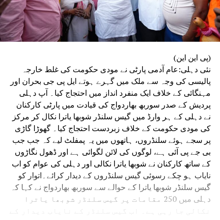
(پی این این)
نئی دہلی:عام آدمی پارٹی نے مودی حکومت کی غلط خارجہ
پالیسی کی وجہ سے ملک میں گہرے ہوتے ایل پی جی بحران اور
مہنگائی کے خلاف ایک منفرد انداز میں احتجاج کیا۔ آپ دہلی
پردیش کے صدر سوربھ بھاردواج کی قیادت میں پارٹی کارکنان
نے دہلی کے ہر وارڈ میں گیس سلنڈر شوبھا یاترا نکال کر مرکز
کی مودی حکومت کے خلاف زبردست احتجاج کیا۔ گھوڑا گاڑی
پر سجے ہوئے سلنڈروں، ہاتھوں میں یہ پمفلٹ لیے کہ جب جب
بی جے پی آئی ہے، لوگوں کی لائن لگوائی ہے اور ڈھول نگاڑوں
کے ساتھ کارکنان نے شوبھا یاترا نکالی اور دہلی کی عوام کو اب
نایاب ہو چکے رسوئی گیس سلنڈروں کے دیدار کرائے۔اتوار کو
گیس سلنڈر شوبھا یاترا کے حوالے سے سوربھ بھاردواج نے کہا کہ
دہلی میں 250 مقامات پر گیس سلنڈر شوبھا یاترا
نکالی جا رہی ہے۔ اب گیس سلنڈر کے نایاب دیدار کے