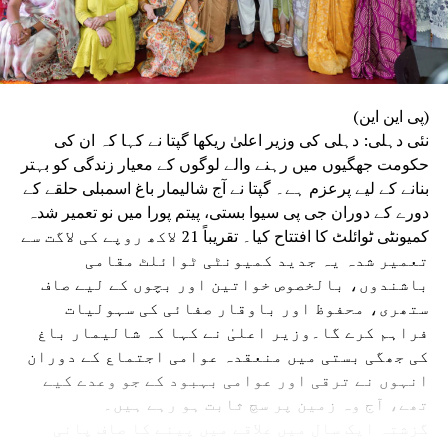
(پی این این)
نئی دہلی: دہلی کی وزیر اعلیٰ ریکھا گپتا نے کہا کہ ان کی
حکومت جھگیوں میں رہنے والے لوگوں کے معیار زندگی کو بہتر
بنانے کے لیے پرعزم ہے۔ گپتا نے آج شالیمار باغ اسمبلی حلقے کے
دورے کے دوران جی پی سیوا بستی، پیتم پورا میں نو تعمیر شدہ
کمیونٹی ٹوائلٹ کا افتتاح کیا۔ تقریباً 21 لاکھ روپے کی لاگت سے
تعمیر شدہ یہ جدید کمیونٹی ٹوائلٹ مقامی
باشندوں، بالخصوص خواتین اور بچوں کے لیے صاف
ستھری، محفوظ اور باوقار صفائی کی سہولیات
فراہم کرے گا۔وزیر اعلیٰ نے کہا کہ شالیمار باغ
کی جھگی بستی میں منعقدہ عوامی اجتماع کے دوران
انہوں نے ترقی اور عوامی بہبود کے جو وعدے کیے
تھے، آج وہ زمین پر سچ ثابت ہو رہے ہیں۔
گزشتہ ایک سال میں علاقے میں پینے کا صاف پانی