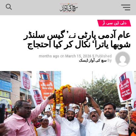
دلی این سی آر
عام آدمی پارٹی نے’ گیس سلنڈر
شوبھا یاترا‘ نکال کر کیا احتجاج
on
March 15, 2026
5 months ago
Published
By
سچ کی آواز ڈیسک