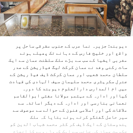
دیوبند: جزیرہ نما عرب کے جنوب مشرقی ساحل پر
واقع اور خلیج فارس کے دہانے تک پھیلے ہوئے
مغربی ایشیا کے سب سے بڑے ملک سلطنت عمان سے ایک
سات رکنی وفد نے عمان کرکٹ لیگ فیڈریشن کے صدر
سلطان محمد شعیب اور عمان کرکٹ ڈیف فیڈ ریشن کے
جنرل سکریٹری محمد سلیمان سیف الہادی کی قیادت
میں ام المدارس دارالعلوم دیوبند کا دورہ
کیااور ادارہ کے مہتمم مولانا مفتی ابوالقاسم
نعمانی بنارسی اور ادارہ کے دیگر اساتذہ سے
ملاقات کی اور اسلامی فنون کے حوالے سے موصوف سے
سیر حاصل گفتگو کرتے ہوئے بتایا کہ ملک
ہندوستان کے ایک ڈیف کر کٹر محمد شہاب الدین کو
حکومت عمان کی جانب سے ایک کروڑ روپے کا انعام