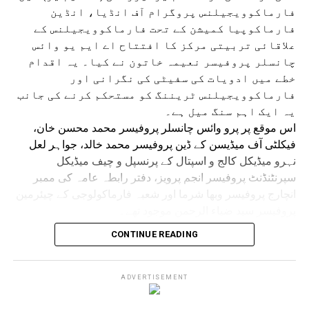
فارماکوویجیلنس پروگرام آف انڈیا، انڈین
یا رب العالمین۔
فارماکوپیا کمیشن کے تحت فارماکوویجیلنس کے
علاقائی تربیتی مرکز کا افتتاح اے ایم یو وائس
چانسلر پروفیسر نعیمہ خاتون نے کیا۔ یہ اقدام
خطے میں ادویات کی سفیٹی کی نگرانی اور
فارماکوویجیلنس ٹریننگ کو مستحکم کرنے کی جانب
یہ ایک اہم سنگ میل ہے۔
اس موقع پر پرو وائس چانسلر پروفیسر محمد محسن خان،
فیکلٹی آف میڈیسن کے ڈین پروفیسر محمد خالد، جواہر لعل
نہرو میڈیکل کالج و اسپتال کے پرنسپل و چیف میڈیکل
سپرنٹنڈنٹ پروفیسر انجم پرویز، دفتر رابطہ عامہ کی ممبر
انچارج پروفیسر وبھا شرما اور شعبہ فارماکولوجی کے چیئرمین
پروفیسر سید ضیاء الرحمن موجود تھے۔
تقریب سے خطاب کرتے ہوئے وائس چانسلر پروفیسر نعیمہ
CONTINUE READING
خاتون نے کہا کہ علاقائی تربیتی مرکز کا قیام محفوظ اور
معقول طریقے سے ادویات کے استعمال کے فروغ کے تئیں اے ایم
یو کے عزم کا مظہر ہے۔ انہوں نے کہا کہ جدید طبی نظام میں
ADVERTISEMENT
ایک مضبوط فارماکوویجیلنس نظام ناگزیر ہے، جو ادویات کے