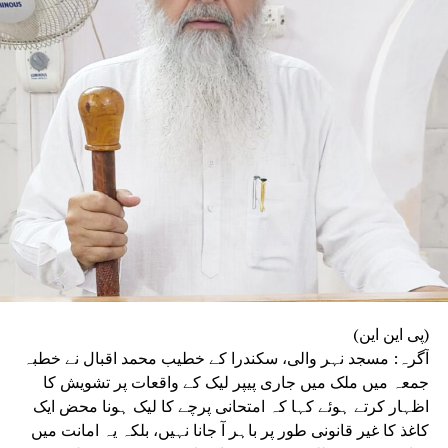
مسلسل نقصان پہنچ رہا ہے۔ انہوں نے اپنے استعفے
میں کہا کہ آئین، جمہوریت اور آئینی اداروں پر
ہونے والے حملوں سے جمہوریت خطرے میں ہے۔ ’’فرد
سے بڑی پارٹی اور پارٹی سے بڑا ملک‘‘ کے جذبے کا
ذکر کرتے ہوئے انہوں نے کہا کہ انہی نظریاتی اور
اخلاقی وجوہات کی بنا پر وہ ریاستی صدر کے عہدے
اور پارٹی کی بنیادی رکنیت سے اپنا استعفیٰ دے
رہے ہیں۔
(پی این این)
آگرہ: مسجد نہر والی، سکندرا کے خطیب محمد اقبال نے خطبہ
جمعہ میں ملک میں جاری پیپر لیک کے واقعات پر تشویش کا
اظہار کرتے ہوئے کہا کہ امتحانی پرچے کا لیک ہونا محض ایک
کاغذ کا غیر قانونی طور پر باہر آ جانا نہیں، بلکہ یہ امانت میں