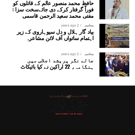
حافظ محمد منصور عالم کے قاتلوں کو
فوراً گرفتار کرکے دی جائےسخت سزا :
مفتی محمد سعید الرحمن قاسمی
محاسبہ
2 years ago
بیاد گار ہلال و دل سیوہاروی کے زیر
اہتمام ساتواں آف لائن مشاعرہ
محاسبہ
2 years ago
جالے نگر پریشد اجلاس میں
ہنگامہ، 22 اراکین نے کیا بائیکاٹ