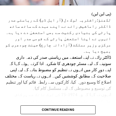
(پی این این)
لکھنؤ:راشٹریہ لوک دل (آر ایل ڈی) کے ریاستی صدر
ڈاکٹر راماشیش رائے نے اپنے عہدے کے ساتھ ساتھ
پارٹی کی بنیادی رکنیت سے بھی استعفیٰ دے دیا ہے۔
انہوں نے اپنا استعفیٰ پارٹی کے قومی صدر اور
مرکزی وزیر مملکت (آزادانہ چارج) جینت چودھری کو
بھیج دیا ہے۔
ڈاکٹر رائے نے اپنے استعفے میں ریاستی صدر کی ذمہ داری
سونپنے کے لیے مسٹر چودھری کا شکریہ ادا کرتے ہوئے کہا کہ
اپنے دورِ کار میں انہوں نے تنظیم کو مضبوط بنانے کے لیے اپنی
صلاحیت کے مطابق کوششیں کیں۔ انہوں نے ریاست کے مختلف
اضلاع کا وسیع دورہ کیا، کارکنوں سے رابطہ قائم کیا اور تنظیم
کی توسیع و مضبوطی کے لیے مسلسل کام کیا۔
انہوں نے کہا کہ وہ 1974-75 کی لوک نائک جے پرکاش
نارائن کی مکمل انقلاب تحریک سے متاثر ہوکر
سیاست میں آئے تھے۔ اس وقت بدعنوانی، مہنگائی،
CONTINUE READING
بے روزگاری، جمہوری اداروں کے زوال اور حکومت و