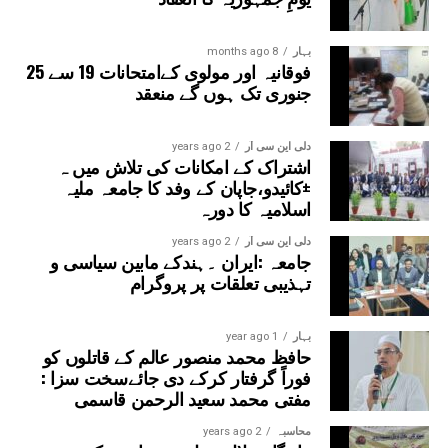
فرمایا کہ عربی زبان قرآن وحدیث کی زبان ہے اور موجودہ
دور میں اس پر مہارت حاصل کرنا دعوت دین کے لیے انتہائی
بہار
8 months ago
ضروری ہے۔انہوں نے جامعہ کی تعلیمی ترقی پراپنی دلی
فوقانیہ اور مولوی کےامتحانات 19 سے 25
مسرت کا اظہار کیا۔تقریب کا باقاعدہ اختتام مہمانِ خصوصی
جنوری تک ہوں گے منعقد
حضرت مفتی عمران احمد قاسمی صاحب کی رقت آمیز اور
خصوصی دعا پر ہوا، جس میں ملک و ملت کی ترقی، امن و
دلی این سی آر
2 years ago
امان اور جامعہ کی مزید تعلیمی و تعمیری ترقیاں مانگی گئیں۔
اشتراک کے امکانات کی تلاش میں ہ
±کائیدو،جاپان کے وفد کا جامعہ ملیہ
اسلامیہ کا دورہ
دلی این سی آر
2 years ago
جامعہ :ایران ۔ہندکے مابین سیاسی و
تہذیبی تعلقات پر پروگرام
بہار
1 year ago
حافظ محمد منصور عالم کے قاتلوں کو
فوراً گرفتار کرکے دی جائےسخت سزا :
مفتی محمد سعید الرحمن قاسمی
محاسبہ
2 years ago