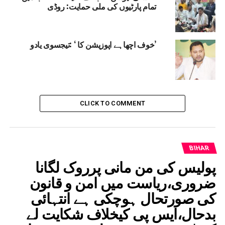
تمام پارٹیوں کی ملی حمایت: روڈی
’خوف اچھاہے اپوزیشن کا ‘ :تیجسوی یادو
CLICK TO COMMENT
BIHAR
پولیس کی من مانی پرروک لگانا
ضروری،ریاست میں امن و قانون
کی صورتحال ہوچکی ہے انتہائی
بدحال،ایس پی کیخلاف شکایت لے