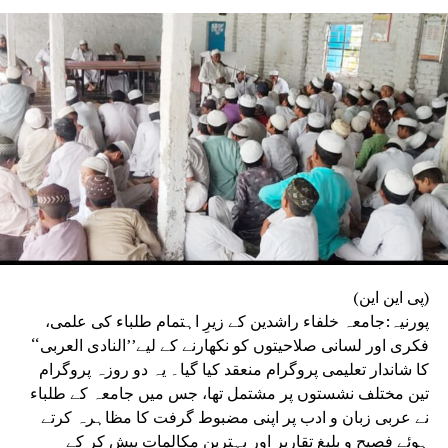
اساتذہ نے اپنے خلاف غیر ضروری دباؤ، بے بنیاد شکایات یا
کارروائی کی کوششوں کا الزام عائد کیا ہے۔ تنظیم نے واضح
کیا کہ یہ مہم صرف مصدقہ حقائق اور دستیاب سرکاری
ریکارڈ کی بنیاد پر چلائی جائے گی۔بہار اسٹیٹ ٹیچرس ایسوسی
ایشن نے دوٹوک انداز میں کہا کہ وہ ہر استاد کے وقار، آزادیٔ
اظہار اور آئینی حقوق کے تحفظ کے لیے ہمیشہ جدوجہد کرتی
رہے گی اور ضرورت پڑنے پر جمہوری اور قانونی طریقوں سے
وسیع پیمانے پر تحریک بھی چلائے گی۔
(پی این این)
پورنیہ:جامعہ خلفاء راشدین کے زیرِ اہتمام طلباء کی علمی،
فکری اور لسانی صلاحیتوں کو نکھارنے کے لیے’’النادی العربی‘‘
کا شاندار تعلیمی پروگرام منعقد کیا گیا۔ یہ دو روزہ پروگرام
تین مختلف نشستوں پر مشتمل تھا، جس میں جامعہ کے طلباء
نے عربی زبان و ادب پر اپنی مضبوط گرفت کا مظاہرہ کرتے
ہوئے فصیح و بلیغ تقاریر اور بہترین مکالمات پیش کر کے