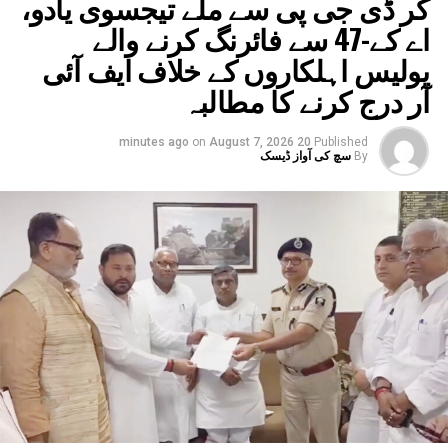
کر ڈی جی پی سے ملے تیجسوی یادو،
اے کے-47 سے فائرنگ کرنے والے
پولیس اہلکاروں کے خلاف ایف آئی
آر درج کرنے کا مطالبہ
on
August 7, 2026
20 minutes ago
Published
By
سچ کی آواز ڈیسک