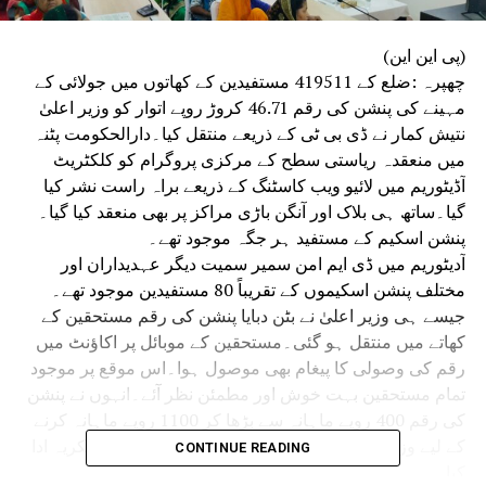
(پی این این)
چھپرہ :ضلع کے 419511 مستفیدین کے کھاتوں میں جولائی کے
مہینے کی پنشن کی رقم 46.71 کروڑ روپے اتوار کو وزیر اعلیٰ
نتیش کمار نے ڈی بی ٹی کے ذریعے منتقل کیا۔دارالحکومت پٹنہ
میں منعقدہ ریاستی سطح کے مرکزی پروگرام کو کلکٹریٹ
آڈیٹوریم میں لائیو ویب کاسٹنگ کے ذریعے براہ راست نشر کیا
گیا۔ساتھ ہی بلاک اور آنگن باڑی مراکز پر بھی منعقد کیا گیا۔
پنشن اسکیم کے مستفید ہر جگہ موجود تھے۔
آدیٹوریم میں ڈی ایم امن سمیر سمیت دیگر عہدیداران اور
مختلف پنشن اسکیموں کے تقریباً 80 مستفیدین موجود تھے۔
جیسے ہی وزیر اعلیٰ نے بٹن دبایا پنشن کی رقم مستحقین کے
کھاتے میں منتقل ہو گئی۔مستحقین کے موبائل پر اکاؤنٹ میں
رقم کی وصولی کا پیغام بھی موصول ہوا۔اس موقع پر موجود
تمام مستحقین بہت خوش اور مطمئن نظر آئے۔انہوں نے پنشن
کی رقم 400 روپے ماہانہ سے بڑھا کر 1100 روپے ماہانہ کرنے
کے لیے وزیر اعلیٰ نتیش کمار اور ریاستی حکومت کا شکریہ ادا
CONTINUE READING
کیا۔