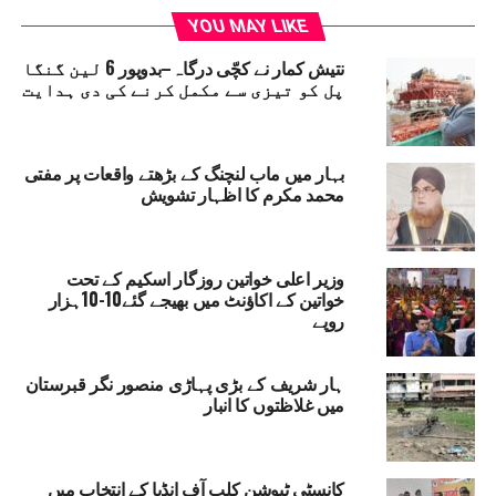
ڈی ایم میر نے بتایا کہ سارن ضلع میں بہار معذور اسکیم کے
YOU MAY LIKE
41967،اندرا گاندھی نیشنل معذور پنشن اسکیم کے 7710،اندرا
گاندھی نیشنل اولڈ ایج پنشن اسکیم کے 129394،اندرا گاندھی
نتیش کمار نے کچّی درگاہ–بدوپور 6 لین گنگا
پل کو تیزی سے مکمل کرنے کی دی ہدایت
نیشنل بیوہ پنشن اسکیم کے 17906،لکشمی بائی سماجی
محافت پنشن کے 37299 اور چیف منسٹر اولڈ ایج پنشن اسکیم
کے 185235 مستفیدین اس پروگرام سے مستفید ہو رہے
ہیں۔
بہار میں ماب لنچنگ کے بڑھتے واقعات پر مفتی
محمد مکرم کا اظہار تشویش
BIHAR DISABILITY SCHEME
RELATED TOPICS:
DM AMAN SAMEER
CHIEF MINISTER NITISH KUMAR
INDIRA GANDHI NATIONAL DISABILITY PENSION SCHEME
وزیر اعلی خواتین روزگار اسکیم کے تحت
NDIRA GANDHI NATIONAL OLD AGE PENSION SCHEME
خواتین کے اکاؤنٹ میں بھیجے گئے10-10ہزار
SARAN PENSIONERS
روپے
UP NEX
لیکشن کمیشن بی جے پی کے ایجنٹ کے طور پر کر رہا
ہار شریف کے بڑی پہاڑی منصور نگر قبرستان
ے کام: روہنی آچاریہ
میں غلاظتوں کا انبار
DON'T MISS
انڈیااتحاداورسارن وکاس منچ نے شروع کی ووٹر لسٹ
درست کرنے کی مہم
کانسٹی ٹیوشن کلب آف انڈیا کے انتخاب میں