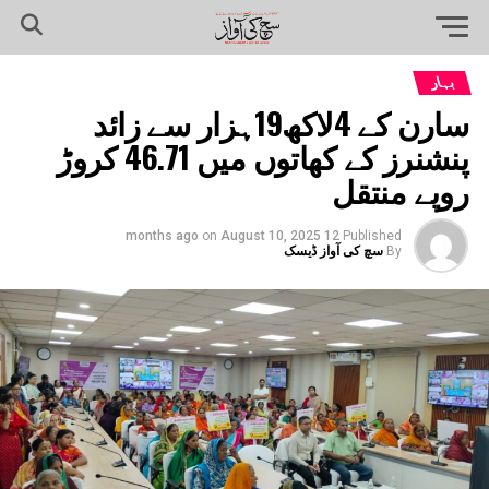
بہار
سارن کے 4لاکھ19ہزار سے زائد
پنشنرز کے کھاتوں میں 46.71 کروڑ
روپے منتقل
on
August 10, 2025
12 months ago
Published
By
سچ کی آواز ڈیسک