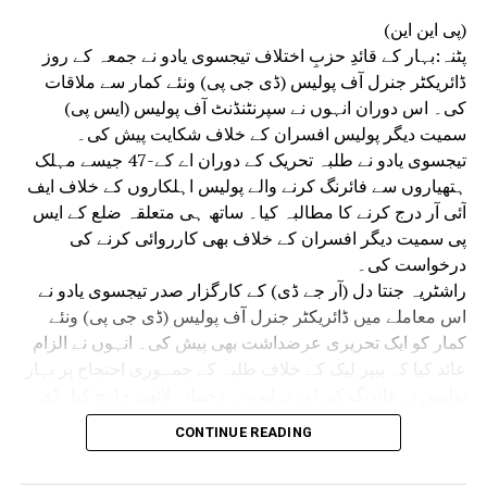
(پی این این)
پٹنہ:بہار کے قائدِ حزبِ اختلاف تیجسوی یادو نے جمعہ کے روز
ڈائریکٹر جنرل آف پولیس (ڈی جی پی) ونئے کمار سے ملاقات
کی۔ اس دوران انہوں نے سپرنٹنڈنٹ آف پولیس (ایس پی)
سمیت دیگر پولیس افسران کے خلاف شکایت پیش کی۔
تیجسوی یادو نے طلبہ تحریک کے دوران اے کے-47 جیسے مہلک
ہتھیاروں سے فائرنگ کرنے والے پولیس اہلکاروں کے خلاف ایف
آئی آر درج کرنے کا مطالبہ کیا۔ ساتھ ہی متعلقہ ضلع کے ایس
پی سمیت دیگر افسران کے خلاف بھی کارروائی کرنے کی
درخواست کی۔
راشٹریہ جنتا دل (آر جے ڈی) کے کارگزار صدر تیجسوی یادو نے
اس معاملے میں ڈائریکٹر جنرل آف پولیس (ڈی جی پی) ونئے
کمار کو ایک تحریری عرضداشت بھی پیش کی۔ انہوں نے الزام
عائد کیا کہ پیپر لیک کے خلاف طلبہ کے جمہوری احتجاج پر بہار
پولیس نے فائرنگ کی اور نہایت بے رحمانہ لاٹھی چارج کیا۔ڈی
جی پی ونئے کمار سے ملاقات کے موقع پر تیجسوی یادو کے
CONTINUE READING
ہمراہ آر جے ڈی کے سینئر رہنما عبدالباری صدیقی، منگنی لال
منڈل، اُدے نارائن چودھری اور قانون ساز کونسل کے رکن (ایم