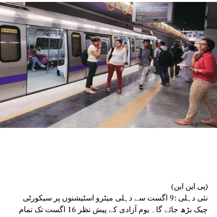
کی گئی ہے۔انہوں نے بتایا کہ ایف ایس ایل کو جدید
ترین بنانے کے لیے ضروری مشینری، سائنسی آلات،
سائبر ورک اسٹیشن اور استعمال کی اشیاء کی
خریداری کی گئی ہے۔
دہلی پولیس کی چھ رینجز اور 15 اضلاع میں نئے فوجداری
قوانین کے مطابق جائے وقوعہ پر فوری سائنسی
امداد دستیاب کرانے کے لیے فارنسک ماہرین
تعینات کیے گئے ہیں۔ مختلف رینجز میں فارنسک
ٹیموں کے استعمال کے لیے چھ موبائل فارنسک وین
بھی خریدی اور فعال کی جا رہی ہیں۔مسٹر سود نے
کہا کہ زیرِ التوا مقدمات کو کم کرنے کے لیے ایف
ایس ایل نے بہتر انسانی وسائل کے انتظام، توسیع
شدہ اور لچکدار کام کے اوقات، ہفتہ وار چھٹیوں
میں کام، عملے کے لیے نقل و حمل، سکیورٹی و کھانے
کا انتظام، اسٹاف روٹیشن اور مختلف ڈویژنوں کے
درمیان بہتر تعامل جیسے اقدامات اٹھائے ہیں۔
(پی این این)
انہوں نے کہا کہ سائنسی تحقیقات موثر فوجداری
نئی دہلی :9 اگست سے دہلی میٹرو اسٹیشنوں پر سیکورٹی
نظامِ انصاف کی ریڑھ کی ہڈی ہے۔ وقت پر کی جانے
چیک بڑھ جائے گا۔ یوم آزادی کے پیش نظر 16 اگست تک تمام
والی فارنسک تحقیقات سے مقدمات میں ہونے والی