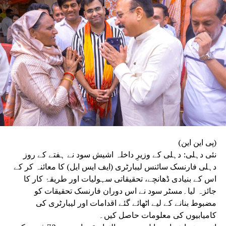
طرح پھنس گیا تھا۔ اس کے بعد پھنسے ہوئے شخص کو سانس
لینے میں دشواری کم کرنے کے لیے پائپ کے ذریعے آکسیجن
فراہم کی گئی۔ اس کے بعد پانی دیا گیا۔ فائر فائٹرز کو کبھی
کبھار اسے تسلی دیتے ہوئے دیکھا گیا۔ صدہ کو شام 7 بج کر 15
منٹ پر بحفاظت ملبے سے نکالا گیا۔ اسے بی ایس اے
ہسپتال لے جایا گیا جہاں اس کی حالت خطرے سے باہر
ہے۔
عمارت اچانک گرنے سے آس پاس کا علاقہ لرز اٹھا۔ مقامی
دکاندار راج کمار نے بتایا کہ ایک لمحے کے لیے ایسا لگا جیسے
زلزلہ آیا ہو۔ دھول صاف ہوئی تو معلوم ہوا کہ عمارت گر
چکی ہے۔ عمارت سڑک کے ایک کونے پر تعمیر کی جا رہی تھی،
اور گرنے سے ٹریفک جام ہو گیا۔ ریسکیو ٹیموں کو جائے وقوعہ
(پی این این)
تک پہنچنے میں مشکلات کا سامنا کرنا پڑا۔ حادثے کی وجہ سے
نئی دہلی: دہلی کے وزیرِ داخلہ اشیش سود نے ہفتے کے روز
قریبی عمارتوں میں بھی دراڑیں پڑنے کی اطلاعات ہیں۔ پولیس
دہلی فارنسک سائنس لیبارٹری (ایف ایس ایل) کا معائنہ کر کے
ایسی عمارتوں کی مضبوطی کی جانچ کے لیے ایم سی ڈی کو
اس کے بنیادی ڈھانچے، تحقیقاتی سہولیات اور طریقۂ کار کا
لکھے گی۔ڈی ڈی اے انتظامیہ نے شام 7 بجے کے بعد اس واقعہ
جائزہ لیا۔مسٹر سود نے اس دوران فارنسک تحقیقات کو
سے متعلق ایک بیان جاری کیا۔ بدھ کو. روہنی سیکٹر 16 میں
مضبوط بنانے کے لیے اٹھائے گئے اقدامات اور لیبارٹری کی
عمارت گرنے کے واقعے کے بارے میں، ڈی ڈی اے انتظامیہ نے بتایا
کامیابیوں کی معلومات حاصل کیں۔
کہ اس علاقے کو 2016 میں ڈی نوٹیفائی کر کے مقامی