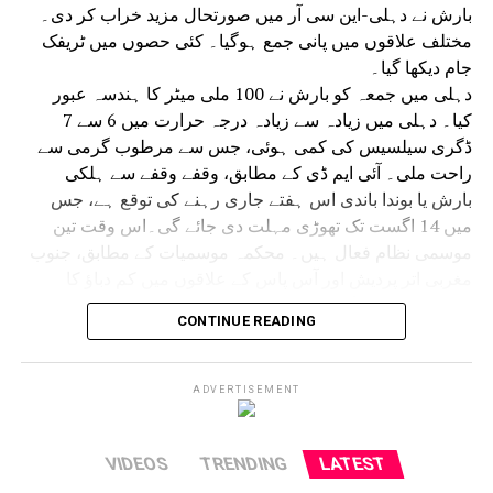
بارش نے دہلی-این سی آر میں صورتحال مزید خراب کر دی۔
مختلف علاقوں میں پانی جمع ہوگیا۔ کئی حصوں میں ٹریفک
جام دیکھا گیا۔
دہلی میں جمعہ کو بارش نے 100 ملی میٹر کا ہندسہ عبور
کیا۔ دہلی میں زیادہ سے زیادہ درجہ حرارت میں 6 سے 7
ڈگری سیلسیس کی کمی ہوئی، جس سے مرطوب گرمی سے
راحت ملی۔ آئی ایم ڈی کے مطابق، وقفے وقفے سے ہلکی
بارش یا بوندا باندی اس ہفتے جاری رہنے کی توقع ہے، جس
میں 14 اگست تک تھوڑی مہلت دی جائے گی۔اس وقت تین
موسمی نظام فعال ہیں۔ محکمہ موسمیات کے مطابق، جنوب
مغربی اتر پردیش اور آس پاس کے علاقوں میں کم دباؤ کا
علاقہ کمزور ہوگیا ہے، لیکن اس سے منسلک سائیکلونک
CONTINUE READING
سرکولیشن اب شمال مشرقی راجستھان اور آس پاس کے
علاقوں میں سرگرم ہے۔ مانسون کی گرت دہلی، سدھی اور
دیگھا سے بھی گزر رہی ہے، جو مشرقی وسطی خلیج بنگال تک
ADVERTISEMENT
پھیلی ہوئی ہے۔ ایک ویسٹرن ڈسٹربنس گرت کی شکل میں
رہتا ہے۔ان موسمی نظاموں کے اثر کی وجہ سے ابر آلود
آسمان نے دہلی اور این سی آر کے مختلف حصوں کو ڈھانپ لیا
VIDEOS
TRENDING
LATEST
ہے۔ محکمہ موسمیات نے اگلے 24 گھنٹوں کے لیے دہلی اور این