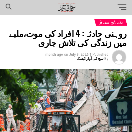
دلی این سی آر
روہنی حادثہ: 4 افراد کی موت،ملبے
میں زندگی کی تلاش جاری
on
July 9, 2026
1 month ago
Published
By
سچ کی آواز ڈیسک