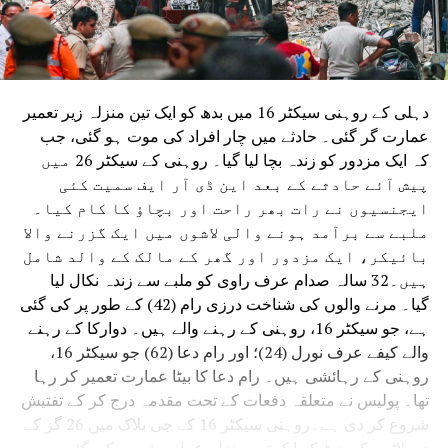
دہلی کے روہنی سیکٹر 16 میں بدھ کو ایک تین منزلہ زیر تعمیر
عمارت گر گئی۔ حادثے میں چار افراد کی موت ہو گئی، جب
کہ ایک مزدور کو زندہ بچا لیا گیا۔ روہنی کے سیکٹر 26 میں
پیش آئے حادثے کے بعد این ڈی آر ایف سمیت کئی
ایجنسیوں نے رات بھر راحت اور بچاؤ کا کام کیا۔
ملبے سے برآمد ہونے والی لاشوں میں ایک گزرنے والا
بائیکر، ایک مزدور اور گھر کے مالک کے والد شامل
ہیں۔32 سالہ صدام عرف راوی کو ملبے سے زندہ نکال لیا
گیا۔ مرنے والوں کی شناخت درزی رام (42) کے طور پر کی گئی
ہے، جو سیکٹر 16، روہنی کے رہنے والے ہیں۔ دوارکا کے رہنے
والے کیفے عرف نورل (24)؛ اور رام دعا (62) جو سیکٹر 16،
روہنی کے رہائشی ہیں۔ رام دعا کا بیٹا عمارت تعمیر کر رہا
تھا۔ پولیس نے متعلقہ دفعات کے تحت مقدمہ درج کر کے تفتیش
شروع کر دی ہے۔روہنی سیکٹر 16 کے جی بلاک میں 26 گز کے
دو پلاٹوں کو جوڑ کر ایک تین منزلہ عمارت تعمیر کی گئی۔