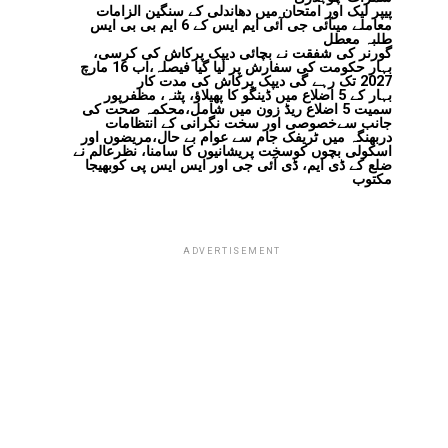
پیپر لیک اور امتحان میں دھاندلی کے سنگین الزامات
معاملے میںآئی جی آئی ایم ایس کے 6 ایم بی بی ایس
طلبہ معطل
گورنر کی شفقت نے بچائی دیپک پرکاش کی کرسی،
بہار حکومت کی سفارش پر لیا گیا فیصلہ،اب 16 مارچ
2027 تک رہے گی دیپک پرکاش کی مدت کار
بہار کے 5 اضلاع میں ڈینگو کا پھیلاؤ، پٹنہ، مظفرپور
سمیت 5 اضلاع ریڈ زون میں شامل،محکمہ صحت کی
جانب سےخصوصی اور سخت نگرانی کے انتظامات
دربھنگہ میں ٹریفک جام سے عوام بے حال،مریضوں اور
اسکولی بچوں کوسخت پریشانیوں کا سامنا، نظرعالم نے
ضلع کے ڈی ایم، ڈی آئی جی اور ایس ایس پی کوبھیجا
مکتوب
ADVERTISEMENT