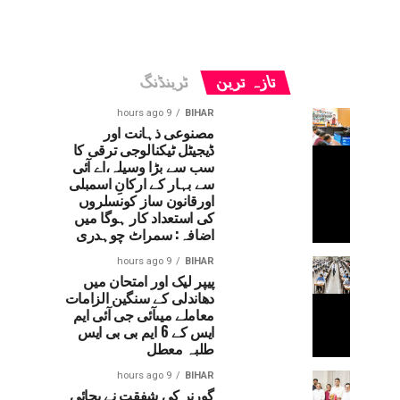
تازہ ترین
ٹرینڈنگ
9 hours ago
BIHAR
مصنوعی ذہانت اور
ڈیجیٹل ٹیکنالوجی ترقی کا
سب سے بڑا وسیلہ،اے آئی
سے بہار کے ارکانِ اسمبلی
اورقانون ساز کونسلروں
کی استعداد کار ہوگا میں
اضافہ: سمراٹ چوہدری
9 hours ago
BIHAR
پیپر لیک اور امتحان میں
دھاندلی کے سنگین الزامات
معاملے میںآئی جی آئی ایم
ایس کے 6 ایم بی بی ایس
طلبہ معطل
9 hours ago
BIHAR
گورنر کی شفقت نے بچائی