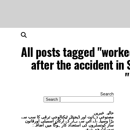
All posts tagged "worke
after the accident in
Search
Search
حالیہ خبریں
مصنوعی ذہانت اور ڈیجیٹل ٹیکنالوجی ترقی کا سب سے
بڑا وسیلہ،اے آئی سے بہار کے ارکانِ اسمبلی اورقانون
ساز کونسلروں کی استعداد کار ہوگا میں اضافہ:
سمراٹ چوہدری