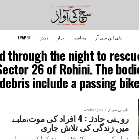
دلی این سی آر
محاسبہ
بہار
دیش
EPAPER
d through the night to rescue
 Sector 26 of Rohini. The bod
debris include a passing bike
دلی این سی آر
4 weeks ago
روہنی حادثہ: 4 افراد کی موت،ملبے
میں زندگی کی تلاش جاری
دہلی کے روہنی سیکٹر 16 میں بدھ کو ایک تین منزلہ زیر