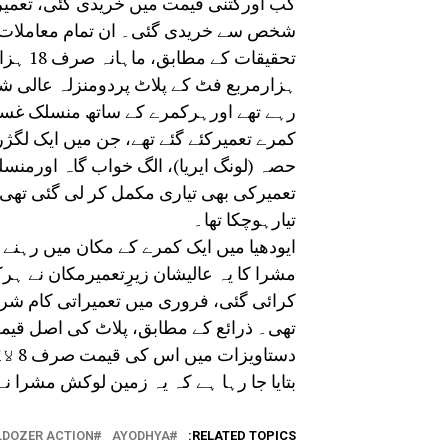
کب اورکتنی قیمت میں خریدی گئی، تعمیرا
شخص سے خریدی گئی۔ ان تمام معاملات 
تحقیقا
ہزارمربع فٹ کے پلاٹ پردومنزلہ عالی شان 
رہے تھے اورہرکمرے کے ساتھ منسلک غسل
کمرے تعمیرکئے گئے تھے، جن میں ایک ل
حصہ (لونگ ایریا)، الگ خواب گاہ اورمنسل
تعمیرکی بھی تیاری مکمل کر لی گئی تھی 
تیارہوچکا تھا۔
مشرا کا یہ عالیشان زیرِتعمیرمکان نے 
کرائی گئی، فروری میں تعمیراتی کام شرو
دستاویزات میں اس کی قیمت صرف 8 لاکھ روپئے درج کی گئی ہے۔
بتایا جا رہا ہے کہ یہ زمین لوکش مشرا نے
LDOZER ACTION
AYODHYA
RELATED TOPICS: