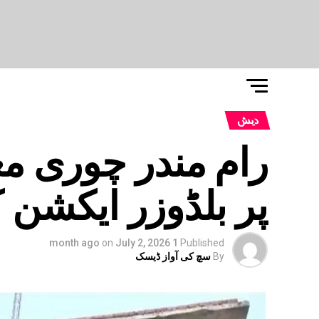
دیش
پر بلڈوزر ایکشن 
on
July 2, 2026
1 month ago
Published
By
سچ کی آواز ڈیسک