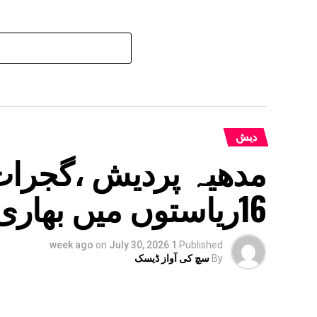
دیش
مدھیہ پردیش ،گجرات
16ریاستوں میں بھاری بارش
on
July 30, 2026
1 week ago
Published
By
سچ کی آواز ڈیسک