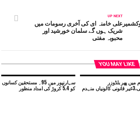
UP NEXT
وکشمیر
علی خامنہ ای کی آخری رسومات میں
شریک ہوں گے سلمان خورشید اور
محبوبہ مفتی
YOU MAY LIKE
 میں پھر بلڈوزر
سہارنپور میں 95؍ مستحقین کسانوں
یاں منہدم
کو 5.4 کروڑ کی امداد منظور