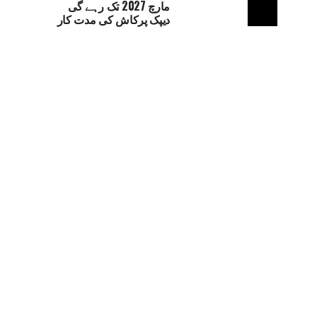
مارچ 2027 تک رہے گی
دیپک پرکاش کی مدت کار