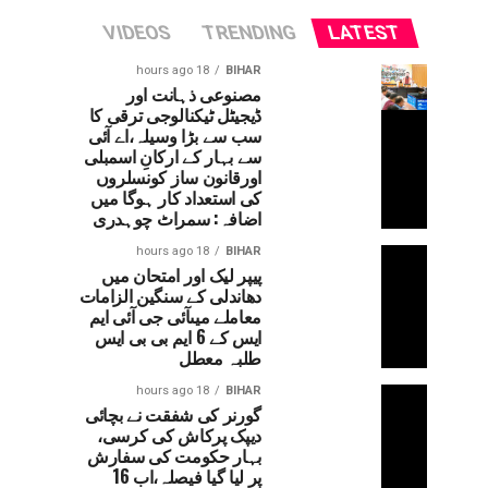
VIDEOS
TRENDING
LATEST
18 hours ago
BIHAR
مصنوعی ذہانت اور
ڈیجیٹل ٹیکنالوجی ترقی کا
سب سے بڑا وسیلہ،اے آئی
سے بہار کے ارکانِ اسمبلی
اورقانون ساز کونسلروں
کی استعداد کار ہوگا میں
اضافہ: سمراٹ چوہدری
18 hours ago
BIHAR
پیپر لیک اور امتحان میں
دھاندلی کے سنگین الزامات
معاملے میںآئی جی آئی ایم
ایس کے 6 ایم بی بی ایس
طلبہ معطل
18 hours ago
BIHAR
گورنر کی شفقت نے بچائی
دیپک پرکاش کی کرسی،
بہار حکومت کی سفارش
پر لیا گیا فیصلہ،اب 16