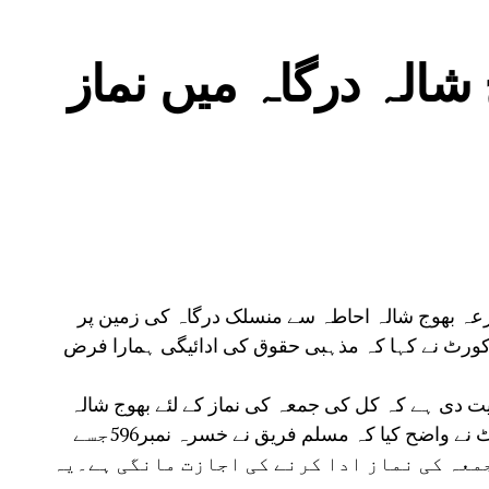
شالہ درگاہ میں نماز
زعہ بھوج شالہ احاطہ سے منسلک درگاہ کی زمین پر
کورٹ نے کہا کہ مذہبی حقوق کی ادائیگی ہمارا فرض
 دی ہے کہ کل کی جمعہ کی نماز کے لئے بھوج شالہ
احاطہ کے بغل میں زمین فراہم کی جائے۔کورٹ نے واضح کیا کہ مسلم فریق نے خسرہ نمبر596جسے
معہ کی نماز ادا کرنے کی اجازت مانگی ہے۔یہ