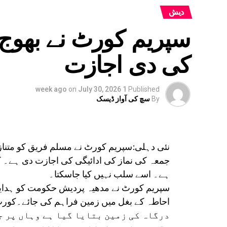
دیش
سپریم کورٹ نے بھوج 
کی دی اجازت
on
July 30, 2026
1 week ago
Published
By
سچ کی آواز ڈیسک
نئی دہلی:سپریم کورٹ نے مسلم فریق کو متنا
جمعہ کی نماز کی ادائیگی کی اجازت دی ہے۔ 
ہے۔ اسے سلب نہیں کیا جاسکتا۔
سپریم کورٹ نے مدھیہ پردیش حکومت کو ہدایت
درگاہ کی زمین بتایا گیا ہے وہاں پر ج