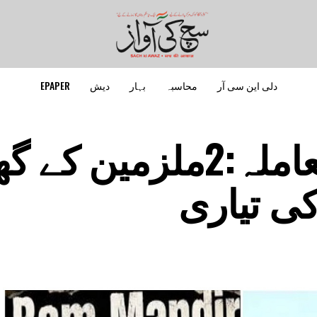
دلی این سی آر
محاسبہ
بہار
دیش
EPAPER
رام مندر چوری معاملہ:2ملزمین
کی تیاری