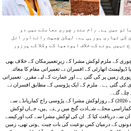
ئو میں ہے۔ رام مندر چوری معاملے میں دو
 کی تیاری ہورہی ہے۔ لیکن چمپت رائے اور انل
 نہیں ہونے کے خلاف ایودھیا کے وکلا کے پرزور
ہ چوری کے ملزم لوکش مشرا کے زیرِتعمیرمکان کے خلاف بھی
ڈیولپمنٹ اتھارٹی کے افسران نے تعمیراتی مقام کا معائنہ
یرپوری زمین پر کی گئی ہے اور عمارت کے لیے مقررہ تعمیراتی
ی کی گئی ہے۔ ملزم کے ایک پڑوسی کے مطابق افسران نے
چلے گئے۔
دوسری جانب، پولیس نے بدھ (یکم جولائی، 2026) کے روزلوکش مشرا کے پڑوسی راج کمارپانڈے سے
اج کماراسی محلے، شہادت گنج میں رہتے ہیں، جہاں لوکش
نے ان سے دریافت کیا کہ ان کی لوکش مشرا سے کب اورکیسے
، دونوں کے درمیان کس نوعیت کی بات چیت ہوتی تھی، زمین