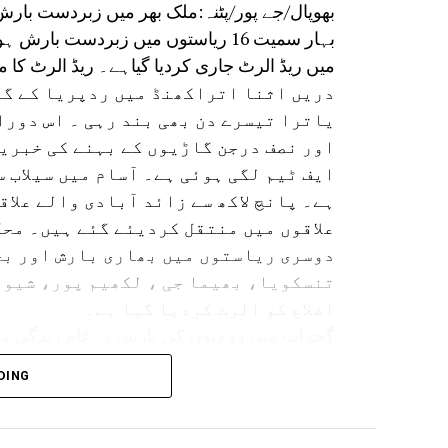
بھوپال/جے پور/پٹنہ:ملک بھر میں زبردست بار
بہار سمیت 16 ریاستوں میں زبردست ب
میں ریڈ الرٹ جاری کردیا گیاہے۔ ریڈ الرٹ کا مطلب ہے کہ 24 گھنٹے میں
دریں اثنا اتراکھنڈ میں ردپریا کے گور
یاترا تیسرے دن بھی بند رہی ۔ اس دورا
اور نصف درجن گاڑیوں کے بہنے کی خبریں
ایف ٹیم لگی ہوئی ہے۔ آسام میں سیلاب 
ہے۔ پانچ لاکھ سے زائد آبادی والے علاق
علاقوں میں منتقل کردیئے گئے ہیں۔ محک
دوسری ریاستوں میں بھاری بارش اور بج
تنسکویا، بھیما جی ، لکھیم پور، شیو 
اضلاع کو الرٹ کردیا گیا ہے۔
گجرات میں دو دنوں کی بارش نے عام زندگی مف
DING
بہار کے کئی اضلاع میں بھی انتظامیہ ا