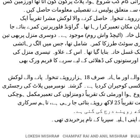
تی کام کب شروع ہوا، پلاٹ پرکون کون آتا تھا اورزمین کس
سے متعلق پولیس نے تفصیلی معلومات حاصل کیں۔
ت کے مطابق، ماہانہ صرف 18 ہزارروپئے تنخواہ حاصل کرنے والا لوکش مشرا تقریباً ایک
مکان تعمیرکرا رہا تھا۔ گراؤنڈ فلورپرتین کمرے بنائے جا
 خانہ (اٹیچڈ واش روم) موجود ہے۔ دوسری منزل پربھی تین
گژری سوئٹ طرزکا کمرہ شامل تھا، جس میں الگ رہائشی
ک غسل خانہ بنایا گیا تھا۔ اس کے علاوہ تیسری منزل کی
اورستونوں کی ڈھلائی کے لیے سریے کا فریم ورک بھی
ایودھیا میں ایک کمرے کے مکان میں رہنے والے اور ماہانہ صرف 18 ہزارروپئے تنخواہ پانے والے لوکش
ہرکسی کوحیران کردیا ہے۔ گزشتہ نومبرمیں پلاٹ کی رجسٹری
ع ہوا اورمئی تک تقریباً دومنزلوں کی تعمیرمکمل ہوچکی
تھی۔ ذرائع کے مطابق، پلاٹ کی اصل قیمت تقریباً 25 لاکھ روپئے بتائی جا رہی ہے، تاہم سرکاری
 اپنی اہلیہ سپریا کے نام پرخریدی تھی۔
LOKESH MISHRA
CHAMPAT RAI AND ANIL MISHRA
BUL