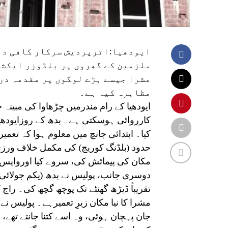
ایودھیا:اترپردیش سرکار کافی دبا
ملزمین کے گھروں پر بلڈوزر ایکشن
مشرا جیسے بڑے لوگوں پر مقدمہ درج
مظاہرہ کیا ہے۔
ایودھیا کے رام مندرمیں چڑھاوا کی مبین
کارروائی ہوسکتی ہے۔ بدھ کے روزایودھیا 
کیا۔ ابتدائی جانچ میں معلوم ہوا کہ تعم
حدود (بلڈنگ کوریج) کی مکمل خلاف ورز
مکان کی پیمائش کی، سروے کیا اورواپس 
تقریباً ڈیڑھ گھنٹے تک پوچھ گچھ کی۔ ر
مشرا کا نیا مکان زیرِ تعمیرہے۔ پولیس 
جان پہچان ہوئی، وہ اسے کتنا جانتے تھے