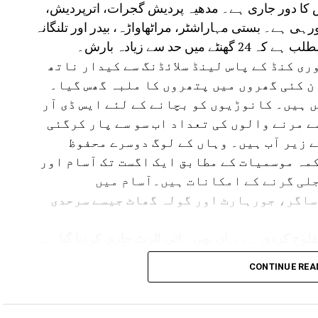
ش کا دور جاری ہے۔ مدھیہ پردیش گجرات، اترپردیش،
ارش ہورہی ہے۔ بستی مہاراشٹر، مراٹھاواڑہ، بیدر اور تلنگانہ
 حد سے زیادہ بارش۔
ی کنڈ کے پاس لینڈ سلائڈنگ سے کیدار ناتھ
ن کئی گھروں میں پتھروں کا ملبہ گھس گیا۔
 ہیں۔ کانوڑیوں کو بچانے کے لئے ایس ڈی آر
سے مرنے والوں کی تعداد اب سو سے پار کرگئی
ے زیر آب ہیں۔ وہاں کے لوگ دوسرے محفوظ
مہ موسمیات کے مطابق ایک اگست تک آسام اور
لی گرنے کے امکانات ہیں۔آسام میں
ساگر، جورہارٹ اور گولہ گھاٹ جیسے سرحدی
لوج کردی ہے یہاں بھی ہائی الرٹ جاری کردیا گیا ہے۔
مدھیہ پردیش میں بھی بارش کا الرٹ جاری کیا گیا ہے۔ وہاں کے 17 اضلع متاثر ہیں۔ یوپی ،
CONTINUE REA
لرٹ ہے۔