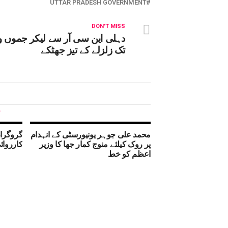
UTTAR PRADESH GOVERNMENT
DON'T MISS
دہلی این سی آر سے لیکر جموں 
تک زلزلے کے تیز جھٹکے
محمد علی جوہر یونیورسٹی کے انہدام
گروگرام
پر روک کیلئے منوج کمار جھا کا وزیر
کارروائی،3غیر قانونی کالون
اعظم کو خط