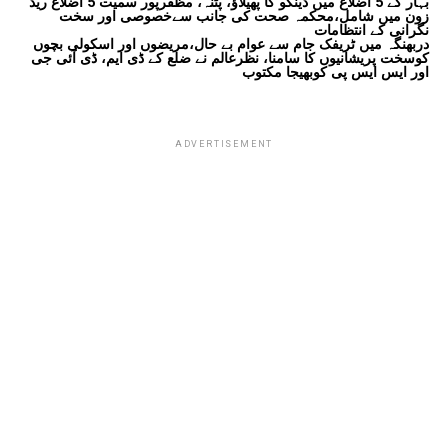
بہار کے 5 اضلاع میں ڈینگو کا پھیلاؤ، پٹنہ، مظفرپور سمیت 5 اضلاع ریڈ
زون میں شامل،محکمہ صحت کی جانب سےخصوصی اور سخت
نگرانی کے انتظامات
دربھنگہ میں ٹریفک جام سے عوام بے حال،مریضوں اور اسکولی بچوں
کوسخت پریشانیوں کا سامنا، نظرعالم نے ضلع کے ڈی ایم، ڈی آئی جی
اور ایس ایس پی کوبھیجا مکتوب
ADVERTISEMENT