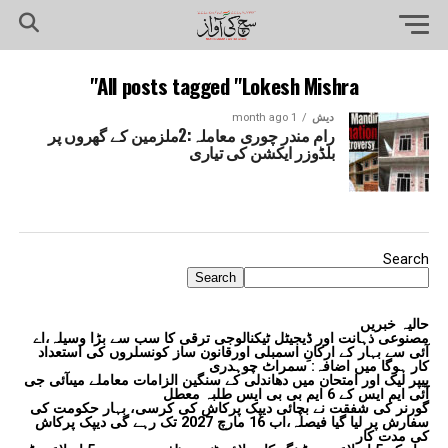
All posts tagged "Lokesh Mishra"
دیش
1 month ago
رام مندر چوری معاملہ:2ملزمین کے گھروں پر
بلڈوزر ایکشن کی تیاری
Search
Search
حالیہ خبریں
مصنوعی ذہانت اور ڈیجیٹل ٹیکنالوجی ترقی کا سب سے بڑا وسیلہ،اے
آئی سے بہار کے ارکانِ اسمبلی اورقانون ساز کونسلروں کی استعداد
کار ہوگا میں اضافہ: سمراٹ چوہدری
پیپر لیک اور امتحان میں دھاندلی کے سنگین الزامات معاملے میںآئی جی
آئی ایم ایس کے 6 ایم بی بی ایس طلبہ معطل
گورنر کی شفقت نے بچائی دیپک پرکاش کی کرسی، بہار حکومت کی
سفارش پر لیا گیا فیصلہ،اب 16 مارچ 2027 تک رہے گی دیپک پرکاش
کی مدت کار