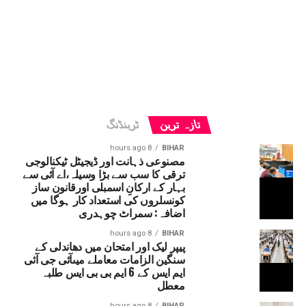
تازہ ترین
ٹرینڈنگ
8 hours ago
BIHAR
مصنوعی ذہانت اور ڈیجیٹل ٹیکنالوجی
ترقی کا سب سے بڑا وسیلہ،اے آئی سے
بہار کے ارکانِ اسمبلی اورقانون ساز
کونسلروں کی استعداد کار ہوگا میں
اضافہ: سمراٹ چوہدری
8 hours ago
BIHAR
پیپر لیک اور امتحان میں دھاندلی کے
سنگین الزامات معاملے میںآئی جی آئی
ایم ایس کے 6 ایم بی بی ایس طلبہ
معطل
8 hours ago
BIHAR