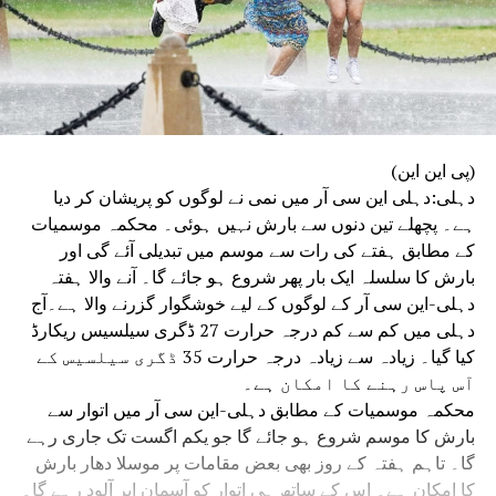
(پی این این)
دہلی:دہلی این سی آر میں نمی نے لوگوں کو پریشان کر دیا
ہے۔ پچھلے تین دنوں سے بارش نہیں ہوئی۔ محکمہ موسمیات
کے مطابق ہفتے کی رات سے موسم میں تبدیلی آئے گی اور
بارش کا سلسلہ ایک بار پھر شروع ہو جائے گا۔ آنے والا ہفتہ
دہلی-این سی آر کے لوگوں کے لیے خوشگوار گزرنے والا ہے۔آج
دہلی میں کم سے کم درجہ حرارت 27 ڈگری سیلسیس ریکارڈ
کیا گیا۔ زیادہ سے زیادہ درجہ حرارت 35 ڈگری سیلسیس کے
آس پاس رہنے کا امکان ہے۔
محکمہ موسمیات کے مطابق دہلی-این سی آر میں اتوار سے
بارش کا موسم شروع ہو جائے گا جو یکم اگست تک جاری رہے
گا۔ تاہم ہفتہ کے روز بھی بعض مقامات پر موسلا دھار بارش
کا امکان ہے۔ اس کے ساتھ ہی اتوار کو آسمان ابر آلود رہے گا۔