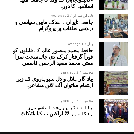
اسلامیہ کا دورہ
دلی این سی آر
2 years ago
جامعہ :ایران ۔ہندکے مابین سیاسی و
تہذیبی تعلقات پر پروگرام
بہار
1 year ago
حافظ محمد منصور عالم کے قاتلوں کو
فوراً گرفتار کرکے دی جائےسخت سزا :
مفتی محمد سعید الرحمن قاسمی
محاسبہ
2 years ago
بیاد گار ہلال و دل سیوہاروی کے زیر
اہتمام ساتواں آف لائن مشاعرہ
محاسبہ
2 years ago
جالے نگر پریشد اجلاس میں
ہنگامہ، 22 اراکین نے کیا بائیکاٹ