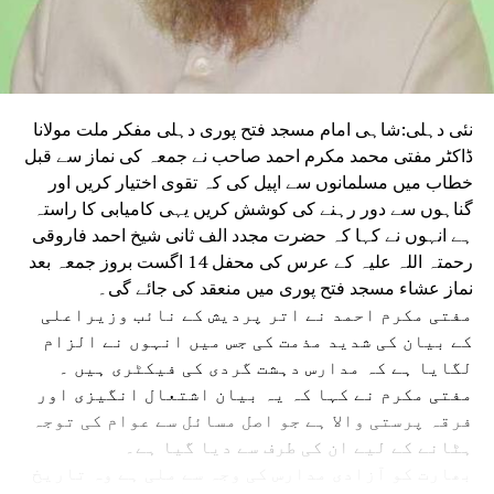
نئی دہلی:شاہی امام مسجد فتح پوری دہلی مفکر ملت مولانا
ڈاکٹر مفتی محمد مکرم احمد صاحب نے جمعہ کی نماز سے قبل
خطاب میں مسلمانوں سے اپیل کی کہ تقوی اختیار کریں اور
گناہوں سے دور رہنے کی کوشش کریں یہی کامیابی کا راستہ
ہے انہوں نے کہا کہ حضرت مجدد الف ثانی شیخ احمد فاروقی
رحمتہ اللہ علیہ کے عرس کی محفل 14 اگست بروز جمعہ بعد
نماز عشاء مسجد فتح پوری میں منعقد کی جائے گی۔
مفتی مکرم احمد نے اتر پردیش کے نائب وزیراعلی
کے بیان کی شدید مذمت کی جس میں انہوں نے الزام
لگایا ہے کہ مدارس دہشت گردی کی فیکٹری ہیں ۔
مفتی مکرم نے کہا کہ یہ بیان اشتعال انگیزی اور
فرقہ پرستی والا ہے جو اصل مسائل سے عوام کی توجہ
ہٹانے کے لیے ان کی طرف سے دیا گیا ہے۔
بھارت کو آزادی مدارس کی وجہ سے ملی ہے وہ تاریخ