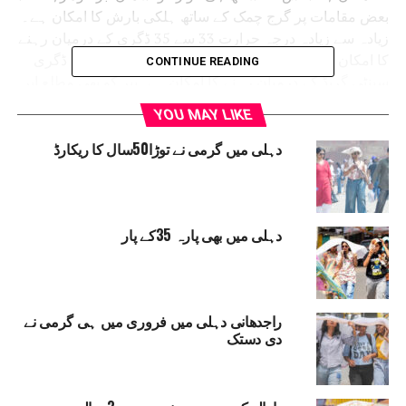
بعض مقامات پر گرج چمک کے ساتھ ہلکی بارش کا امکان ہے۔
زیادہ سے زیادہ درجہ حرارت 33 سے 35 ڈگری کے درمیان رہنے
کا امکان ہے جبکہ کم سے کم درجہ حرارت 26 سے 28 ڈگری
CONTINUE READING
سینٹی گریڈ کے درمیان رہنے کا امکان ہے۔پیر کو بھی مطلع ابر
آلود رہے گا اور ہلکی سے درمیانی بارش کا امکان ہے۔ زیادہ
YOU MAY LIKE
سے زیادہ درجہ حرارت تقریباً 2 ڈگری گر کر 31 سے 33 ڈگری
سیلسیس کے درمیان رہنے کا امکان ہے۔ جبکہ کم سے کم
دہلی میں گرمی نے توڑا50سال کا ریکارڈ
درجہ حرارت میں کوئی تبدیلی نہیں دیکھی جائے گی۔
محکمہ موسمیات کے مطابق منگل کو بھی گرج چمک کے ساتھ
ہلکی سے درمیانی بارش کا امکان ہے۔ جس کی وجہ سے زیادہ
دہلی میں بھی پارہ 35کے پار
سے زیادہ درجہ حرارت مزید گر کر 30 سے 32 ڈگری اور کم
سے کم 25 سے 27 ڈگری سینٹی گریڈ کے درمیان رہنے کا امکان
ہے۔ بدھ کو بھی بارش ہوگی اور زیادہ سے زیادہ درجہ حرارت
میں کسی تبدیلی کا کوئی امکان نہیں ہے۔ کم سے کم درجہ
راجدھانی دہلی میں فروری میں ہی گرمی نے
حرارت ایک ڈگری گر کر 24 سے 26 ڈگری سیلسیس کے
دی دستک
درمیان رہنے کا امکان ہے۔
محکمہ موسمیات کے مطابق جمعرات اور جمعہ کو بھی آسمان
ابر آلود رہے گا۔ دونوں دنوں گرج چمک کے ساتھ ہلکی سے