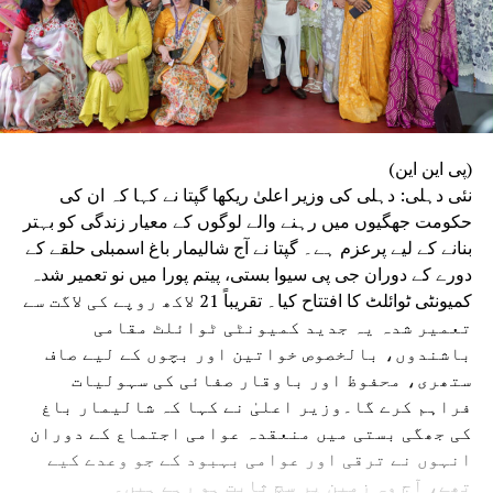
(پی این این)
نئی دہلی: دہلی کی وزیر اعلیٰ ریکھا گپتا نے کہا کہ ان کی
حکومت جھگیوں میں رہنے والے لوگوں کے معیار زندگی کو بہتر
بنانے کے لیے پرعزم ہے۔ گپتا نے آج شالیمار باغ اسمبلی حلقے کے
دورے کے دوران جی پی سیوا بستی، پیتم پورا میں نو تعمیر شدہ
کمیونٹی ٹوائلٹ کا افتتاح کیا۔ تقریباً 21 لاکھ روپے کی لاگت سے
تعمیر شدہ یہ جدید کمیونٹی ٹوائلٹ مقامی
باشندوں، بالخصوص خواتین اور بچوں کے لیے صاف
ستھری، محفوظ اور باوقار صفائی کی سہولیات
فراہم کرے گا۔وزیر اعلیٰ نے کہا کہ شالیمار باغ
کی جھگی بستی میں منعقدہ عوامی اجتماع کے دوران
انہوں نے ترقی اور عوامی بہبود کے جو وعدے کیے
تھے، آج وہ زمین پر سچ ثابت ہو رہے ہیں۔