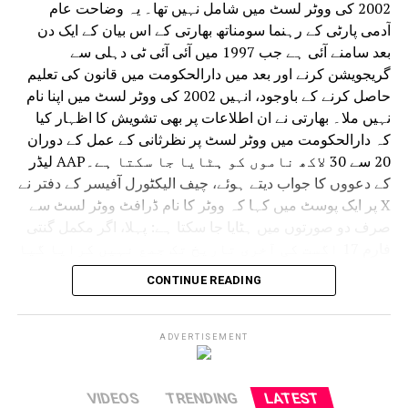
2002 کی ووٹر لسٹ میں شامل نہیں تھا۔ یہ وضاحت عام
آدمی پارٹی کے رہنما سومناتھ بھارتی کے اس بیان کے ایک دن
بعد سامنے آئی ہے جب 1997 میں آئی آئی ٹی دہلی سے
گریجویشن کرنے اور بعد میں دارالحکومت میں قانون کی تعلیم
حاصل کرنے کے باوجود، انہیں 2002 کی ووٹر لسٹ میں اپنا نام
نہیں ملا۔ بھارتی نے ان اطلاعات پر بھی تشویش کا اظہار کیا
کہ دارالحکومت میں ووٹر لسٹ پر نظرثانی کے عمل کے دوران
20 سے 30 لاکھ ناموں کو ہٹایا جا سکتا ہے۔AAP لیڈر
کے دعووں کا جواب دیتے ہوئے، چیف الیکٹورل آفیسر کے دفتر نے
X پر ایک پوسٹ میں کہا کہ ووٹر کا نام ڈرافٹ ووٹر لسٹ سے
صرف دو صورتوں میں ہٹایا جا سکتا ہے: پہلا، اگر مکمل گنتی
فارم 17 اگست کی آخری تاریخ تک جمع نہیں کرایا گیا
ہے۔ دوسرا، اگر کوئی شخص بطور ووٹر رجسٹر کرنے
CONTINUE READING
کے لیے نااہل پایا جاتا ہے۔
عہدیداروں نے کہا کہ جو ووٹر 2002 کی ووٹر لسٹ میں اپنے
نام نہیں پا سکتے وہ گنتی فارم بھرتے وقت اپنے والدین یا دادا
ADVERTISEMENT
دادی کے بارے میں معلومات فراہم کر سکتے ہیں۔ اگر یہ
معلومات 2002 کے ریکارڈ میں نہیں پائی جاتی ہیں، تو ووٹرز کو
VIDEOS
TRENDING
LATEST
مشورہ دیا گیا ہے کہ وہ ڈیجیٹائزیشن کے لیے بوتھ لیول آفیسر