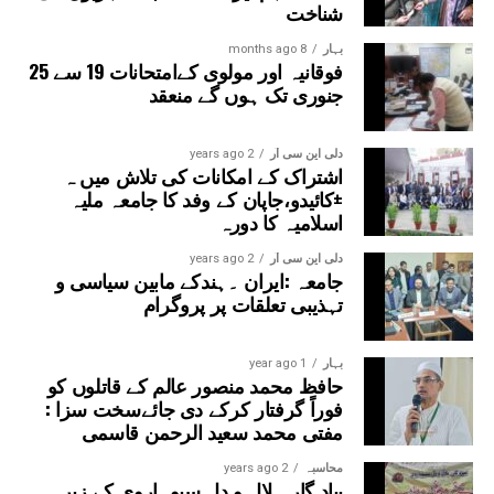
کی ضرورت ہوگی۔ انہوں نے مزید کہا کہ ایسے ووٹر
شناخت
اپنے والدین کے بارے میں موجودہ معلومات بھی
بہار
8 months ago
فراہم کر سکتے ہیں، بشرطیکہ ان کے والدین کی
فوقانیہ اور مولوی کےامتحانات 19 سے 25
حالت میں ایس آئی آر پہلے ہی کرایا گیا ہو۔
جنوری تک ہوں گے منعقد
دلی این سی آر
2 years ago
اشتراک کے امکانات کی تلاش میں ہ
±کائیدو،جاپان کے وفد کا جامعہ ملیہ
اسلامیہ کا دورہ
دلی این سی آر
2 years ago
جامعہ :ایران ۔ہندکے مابین سیاسی و
تہذیبی تعلقات پر پروگرام
بہار
1 year ago
حافظ محمد منصور عالم کے قاتلوں کو
فوراً گرفتار کرکے دی جائےسخت سزا :
مفتی محمد سعید الرحمن قاسمی
محاسبہ
2 years ago
بیاد گار ہلال و دل سیوہاروی کے زیر