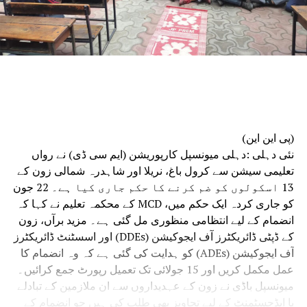
(پی این این)
نئی دہلی :دہلی میونسپل کارپوریشن (ایم سی ڈی) نے رواں
تعلیمی سیشن سے کرول باغ، نریلا اور شاہدرہ شمالی زون کے
13 اسکولوں کو ضم کرنے کا حکم جاری کیا ہے۔ 22 جون
کو جاری کردہ ایک حکم میں، MCD کے محکمہ تعلیم نے کہا کہ
انضمام کے لیے انتظامی منظوری مل گئی ہے۔ مزید برآں، زون
کے ڈپٹی ڈائریکٹرز آف ایجوکیشن (DDEs) اور اسسٹنٹ ڈائریکٹرز
آف ایجوکیشن (ADEs) کو ہدایت کی گئی ہے کہ وہ انضمام کا
عمل مکمل کریں اور 15 جولائی تک تعمیل رپورٹ جمع کرائیں۔
میونسپل باڈی نے زون کے عہدیداروں سے ان ملازمین کے تبادلے
یا ایڈجسٹمنٹ کے لیے تجاویز بھی طلب کی ہیں جو انضمام کے