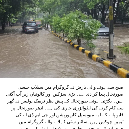
ٹینڈر جاری کیا تھا۔ ٹینڈر کی آخری تاریخ میں دو بار توسیع کی
گئی۔ اب اس عمل کے لیے ایجنسی کا انتخاب کر لیا گیا ہے۔این
ایم آر سی کے عہدیداروں نے بتایا کہ دونوں راستوں پر کام
شروع کرنے کے لئے ایل این ٹی نامی ایجنسی کا انتخاب کیا گیا
ہے۔ یہ ایجنسی دونوں راستوں پر تعمیراتی کام کرے گی۔
دونوں راستوں پر سول کام کے لیے منتخب کردہ ایجنسی لارسن
اینڈ ٹوبرو (L&T) ہے۔ سول ورک کی تخمینہ لاگت 1,200 کروڑ
ہے۔اس لائن پر آٹھ اسٹیشن بنائے جائیں گے۔ ان میں
سیکٹر-38A بوٹینیکل گارڈن، سیکٹر-44، نوئیڈا آفس، سیکٹر-96،
سیکٹر-97، سیکٹر-105، سیکٹر-108، سیکٹر-93، اور پنچشیل
بوائز انٹر کالج شامل ہوں گے۔
صبح سے ہونے والی بارش نے گروگرام میں سیلاب جیسی
صورتحال پیدا کر دی ہے۔ بڑی سڑکیں اور کالونیاں زیر آب آگئی
ہیں۔ بگڑتی ہوئی صورتحال کے پیش نظر ٹریفک پولیس نے گھر
سے کام کرنے کی ایڈوائزری جاری کی ہے۔ ادھر صورتحال پر
قابو پانے کے لیے میونسپل کارپوریشن اور جی ایم ڈی اے کی
ٹیمیں چوکس ہیں۔سائبر سٹی کہلانے والے گروگرام میں
جمعرات کی صبح سے جاری موسلادھار بارش کی وجہ سے