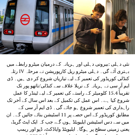
متاثر ہوگی۔”ایک رپورٹ کے مطابق دہلی کے تمام 5,633
اسکولوں میں اس ماہ کے آخر تک چائلڈ پروٹیکشن کمیٹیاں بنائی
جائیں گی، اور اسکول کے عملے اور ہیڈ ٹرینرز کو POCSO ایکٹ
کے تحت تربیت دی جارہی ہے۔ پیر کو ایک سرکاری بیان میں
کہا گیا کہ دہلی کے لیفٹیننٹ گورنر ترنجیت سنگھ سندھو اور
وزیر اعلیٰ ریکھا گپتا نے جولائی کے مہینے میں منائے جانے والے
چائلڈ پروٹیکشن مہینے کے تحت مختلف پروگراموں، مہموں اور
حفاظتی اقدامات کا اعلیٰ سطحی جائزہ لیا۔بیان کے مطابق،
میٹنگ نے تمام اسکولوں میں POCSO کے معاملات کو نمٹانے کے
نئی دہلی :بیرونی دہلی اور ہریانہ کے درمیان میٹرو رابطے میں
لیے تفصیلی معیاری آپریٹنگ طریقہ کار (SOPs) کو نافذ کرنے اور
بہتری آئے گی۔ دہلی میٹرو ریل کارپوریشن نے مرحلہ IV رتلہ
والدین کے نمائندوں، محکمہ تعلیم، خواتین اور بچوں کی ترقی
کنڈلی کوریڈور کی تعمیر کے لیے تیاریاں شروع کر دی ہیں۔ ڈی
کے محکمے، دہلی پولیس اور اسکولوں کے سربراہوں پر
ایم آر سی نے ہریانہ کے نریلا علاقے سے کنڈلی/ناتھو پور تک
مشتمل مشترکہ معائنہ ٹیموں کی تشکیل کی بھی ہدایت کی۔
تقریباً 15.4 کلومیٹر کے راستے کی تعمیر کے لیے ٹینڈر کا عمل
شروع کیا ہے۔ اس عمل کی تکمیل کے بعد اس سال کے آخر تک
راہداری کی تعمیر شروع ہو جائے گی۔ ڈی ایم آر سی کے
مطابق کوریڈور کے اس حصے پر 11 اسٹیشن بنائے جائیں گے۔ ان
میں سے دس اسٹیشن ایلیویٹڈ ہوں گے، جب کہ ایک ایٹ گریڈ،
یعنی زمینی سطح پر ہوگا۔ ایلیویٹڈ وایاڈکٹ، ڈپو اور ریمپ