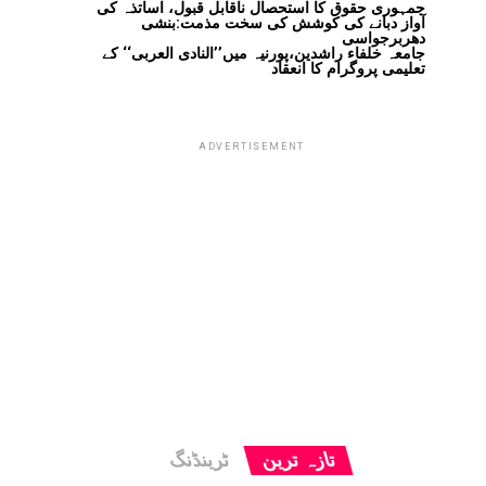
جمہوری حقوق کا استحصال ناقابل قبول، اساتذہ کی
آواز دبانے کی کوشش کی سخت مذمت:بنشی
دھربرجواسی
جامعہ خلفاء راشدین،پورنیہ میں’’النادی العربی‘‘ کے
تعلیمی پروگرام کا انعقاد
ADVERTISEMENT
تازہ ترین
ٹرینڈنگ