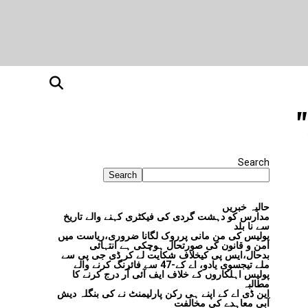
Search
Search
حالیہ خبریں
مدارس کو دہشت گردی کی فیکٹری کہنے والے تاریخ
سے نا بلد
پولیس کی من مانی پرروک لگانا ضروری،ریاست میں
امن و قانون کی صورتحال ہوچکی ہے انتہائی
بدحال،ایس پی کیخلاف شکایت لے کر ڈی جی پی سے
ملے تیجسوی یادو، اے کے-47 سے فائرنگ کرنے والے
پولیس اہلکاروں کے خلاف ایف آئی آر درج کرنے کا
مطالبہ
این ڈی اے کے اپنے ہی رکن پارلیمنٹ نے کی بنگلہ دیش
آبی معاہدے کی مخالفت