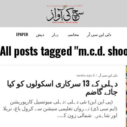
دلی این سی آر
محاسبہ
بہار
دیش
EPAPER
All posts tagged "m.c.d. shoo
دلی این سی آر
4 weeks ago
دہلی کے 13 سرکاری اسکولوں کو کیا
جائے گاضم
(پی این این) نئی دہلی :دہلی میونسپل کارپوریشن
(ایم سی ڈی) نے رواں تعلیمی سیشن سے کرول باغ، نریلا
اور شاہدرہ شمالی زون کے...