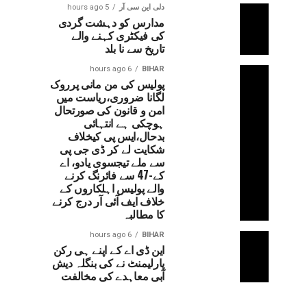
دلی این سی آر
5 hours ago
مدارس کو دہشت گردی
کی فیکٹری کہنے والے
تاریخ سے نا بلد
6 hours ago
BIHAR
پولیس کی من مانی پرروک
لگانا ضروری،ریاست میں
امن و قانون کی صورتحال
ہوچکی ہے انتہائی
بدحال،ایس پی کیخلاف
شکایت لے کر ڈی جی پی
سے ملے تیجسوی یادو، اے
کے-47 سے فائرنگ کرنے
والے پولیس اہلکاروں کے
خلاف ایف آئی آر درج کرنے
کا مطالبہ
6 hours ago
BIHAR
این ڈی اے کے اپنے ہی رکن
پارلیمنٹ نے کی بنگلہ دیش
آبی معاہدے کی مخالفت