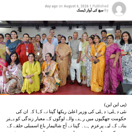
BJP
BHARTIYA JANATA PARTY
RELATED TOPICS:
DELHI ASSEMBLY
DELHI
CMO
CM REKHA GUPTA
on
August 6, 2026
1 day ago
Published
DELHI CM
By
سچ کی آواز ڈیسک
DELHI GOVERNMENT
DELHI NEWS
UP NEX
ھارت کے فضائی دفاعی نظام نے پاک کے حملوں کو ناکام
نا دیا
DON'T MISS
دہلی -NCR: موسم کا امتزاج گرمی سے راحت
(پی این این)
نئی دہلی: دہلی کی وزیر اعلیٰ ریکھا گپتا نے کہا کہ ان کی
حکومت جھگیوں میں رہنے والے لوگوں کے معیار زندگی کو بہتر
بنانے کے لیے پرعزم ہے۔ گپتا نے آج شالیمار باغ اسمبلی حلقے کے