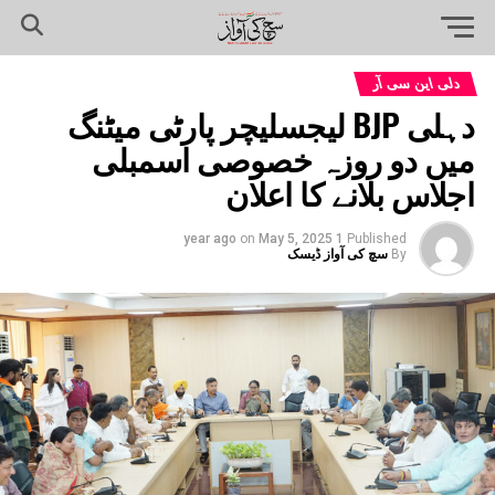
دلی این سی آر
دہلی BJP لیجسلیچر پارٹی میٹنگ
میں دو روزہ خصوصی اسمبلی
اجلاس بلانے کا اعلان
on
May 5, 2025
1 year ago
Published
By
سچ کی آواز ڈیسک