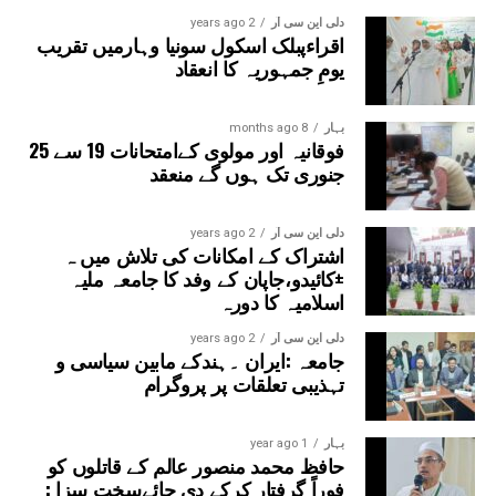
دلی این سی آر
2 years ago
اقراءپبلک اسکول سونیا وہارمیں تقریب
یومِ جمہوریہ کا انعقاد
بہار
8 months ago
فوقانیہ اور مولوی کےامتحانات 19 سے 25
جنوری تک ہوں گے منعقد
دلی این سی آر
2 years ago
اشتراک کے امکانات کی تلاش میں ہ
±کائیدو،جاپان کے وفد کا جامعہ ملیہ
اسلامیہ کا دورہ
دلی این سی آر
2 years ago
جامعہ :ایران ۔ہندکے مابین سیاسی و
تہذیبی تعلقات پر پروگرام
بہار
1 year ago
حافظ محمد منصور عالم کے قاتلوں کو
فوراً گرفتار کرکے دی جائےسخت سزا :