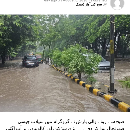
on
August 6, 2026
1 day ago
Published
لائن کو پھیلانے اور میٹرو کو سیکٹر-142 سے بوٹینیکل گارڈن اور
By
سچ کی آواز ڈیسک
گریٹر نوئیڈا ڈپو سے بوڈاکی روٹس پر چلانے کے منصوبے جاری
ہیں۔ ان دونوں راستوں کو اتر پردیش کی کابینہ سے بھی
منظوری مل چکی ہے۔ مرکزی منظوری کے بعد، NMRC نے ان
دونوں راستوں پر کام شروع کرنے کے لیے تقریباً چھ ماہ قبل
ٹینڈر جاری کیا تھا۔ ٹینڈر کی آخری تاریخ میں دو بار توسیع کی
گئی۔ اب اس عمل کے لیے ایجنسی کا انتخاب کر لیا گیا ہے۔این
ایم آر سی کے عہدیداروں نے بتایا کہ دونوں راستوں پر کام
شروع کرنے کے لئے ایل این ٹی نامی ایجنسی کا انتخاب کیا گیا
ہے۔ یہ ایجنسی دونوں راستوں پر تعمیراتی کام کرے گی۔
دونوں راستوں پر سول کام کے لیے منتخب کردہ ایجنسی لارسن
اینڈ ٹوبرو (L&T) ہے۔ سول ورک کی تخمینہ لاگت 1,200 کروڑ
ہے۔اس لائن پر آٹھ اسٹیشن بنائے جائیں گے۔ ان میں
سیکٹر-38A بوٹینیکل گارڈن، سیکٹر-44، نوئیڈا آفس، سیکٹر-96،
سیکٹر-97، سیکٹر-105، سیکٹر-108، سیکٹر-93، اور پنچشیل
بوائز انٹر کالج شامل ہوں گے۔
صبح سے ہونے والی بارش نے گروگرام میں سیلاب جیسی
صورتحال پیدا کر دی ہے۔ بڑی سڑکیں اور کالونیاں زیر آب آگئی