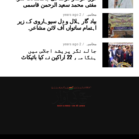
مفتی محمد سعید الرحمن قاسمی
محاسبہ
2 years ago
بیاد گار ہلال و دل سیوہاروی کے زیر
اہتمام ساتواں آف لائن مشاعرہ
محاسبہ
2 years ago
جالے نگر پریشد اجلاس میں
ہنگامہ، 22 اراکین نے کیا بائیکاٹ