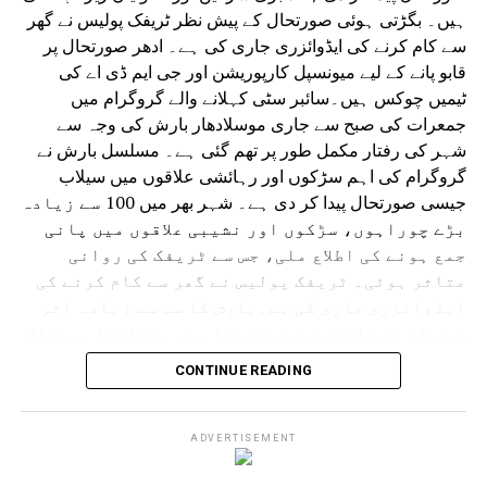
ہیں۔ بگڑتی ہوئی صورتحال کے پیش نظر ٹریفک پولیس نے گھر
سے کام کرنے کی ایڈوائزری جاری کی ہے۔ ادھر صورتحال پر
قابو پانے کے لیے میونسپل کارپوریشن اور جی ایم ڈی اے کی
ٹیمیں چوکس ہیں۔سائبر سٹی کہلانے والے گروگرام میں
جمعرات کی صبح سے جاری موسلادھار بارش کی وجہ سے
شہر کی رفتار مکمل طور پر تھم گئی ہے۔ مسلسل بارش نے
گروگرام کی اہم سڑکوں اور رہائشی علاقوں میں سیلاب
جیسی صورتحال پیدا کر دی ہے۔ شہر بھر میں 100 سے زیادہ
بڑے چوراہوں، سڑکوں اور نشیبی علاقوں میں پانی
جمع ہونے کی اطلاع ملی، جس سے ٹریفک کی روانی
متاثر ہوئی۔ ٹریفک پولیس نے گھر سے کام کرنے کی
ایڈوائزری جاری کی ہے۔بارش کا سب سے زیادہ اثر
شہر کے بڑے انڈر پاسز پر پڑا ہے۔ میڈانتا ہسپتال
سے دہلی کی طرف جانے والا انڈر پاس کئی فٹ پانی سے
CONTINUE READING
بھر گیا۔ ایک گاڑی رک گئی اور پانی بھرنے میں
پھنس گئی۔ اسی طرح سرائے الوردی ریلوے انڈر پاس
مکمل طور پر زیر آب آ گیا جس سے گاڑیوں کی
ADVERTISEMENT
آمدورفت مکمل طور پر متاثر ہوئی۔ ڈرائیورز اپنی