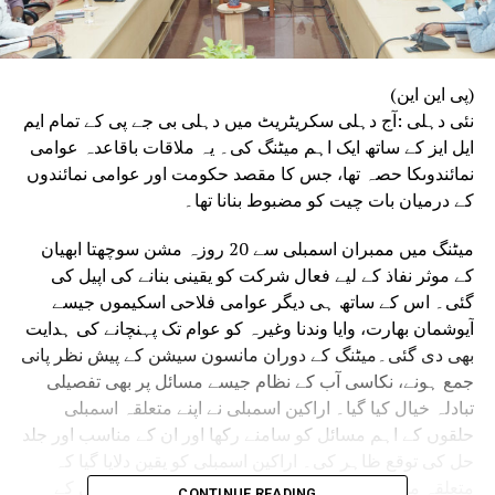
(پی این این)
نئی دہلی :آج دہلی سکریٹریٹ میں دہلی بی جے پی کے تمام ایم
ایل ایز کے ساتھ ایک اہم میٹنگ کی۔ یہ ملاقات باقاعدہ عوامی
نمائندوںکا حصہ تھا، جس کا مقصد حکومت اور عوامی نمائندوں
کے درمیان بات چیت کو مضبوط بنانا تھا۔
میٹنگ میں ممبران اسمبلی سے 20 روزہ مشن سوچھتا ابھیان
کے موثر نفاذ کے لیے فعال شرکت کو یقینی بنانے کی اپیل کی
گئی۔ اس کے ساتھ ہی دیگر عوامی فلاحی اسکیموں جیسے
آیوشمان بھارت، وایا وندنا وغیرہ کو عوام تک پہنچانے کی ہدایت
بھی دی گئی۔میٹنگ کے دوران مانسون سیشن کے پیش نظر پانی
جمع ہونے، نکاسی آب کے نظام جیسے مسائل پر بھی تفصیلی
تبادلہ خیال کیا گیا۔ اراکین اسمبلی نے اپنے متعلقہ اسمبلی
حلقوں کے اہم مسائل کو سامنے رکھا اور ان کے مناسب اور جلد
حل کی توقع ظاہر کی۔ اراکین اسمبلی کو یقین دلایا گیا کہ
متعلقہ محکموں کو عوامی مفاد سے متعلق تمام مسائل کے
CONTINUE READING