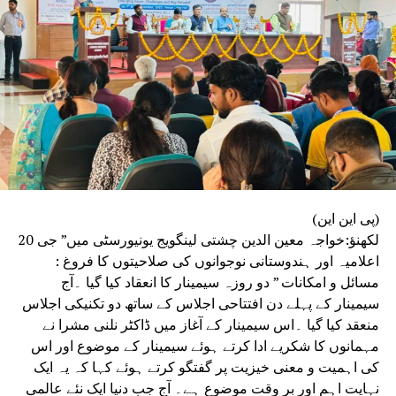
(پی این این)
لکھنؤ:خواجہ معین الدین چشتی لینگویج یونیورسٹی میں” جی 20
اعلامیہ اور ہندوستانی نوجوانوں کی صلاحیتوں کا فروغ :
مسائل و امکانات ” دو روزہ سیمینار کا انعقاد کیا گیا ۔آج
سیمینار کے پہلے دن افتتاحی اجلاس کے ساتھ دو تکنیکی اجلاس
منعقد کیا گیا ۔اس سیمینار کے آغاز میں ڈاکٹر نلنی مشرا نے
مہمانوں کا شکریے ادا کرتے ہوئے سیمینار کے موضوع اور اس
کی اہمیت و معنی خیزیت پر گفتگو کرتے ہوئے کہا کہ یہ ایک
نہایت اہم اور بر وقت موضوع ہے۔ آج جب دنیا ایک نئے عالمی