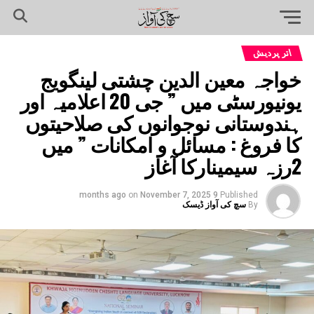
اتر پردیش
خواجہ معین الدین چشتی لینگویج
یونیورسٹی میں ” جی 20 اعلامیہ اور
ہندوستانی نوجوانوں کی صلاحیتوں
کا فروغ : مسائل و امکانات ” میں
2رزہ سیمینارکا آغاز
on
November 7, 2025
9 months ago
Published
By
سچ کی آواز ڈیسک