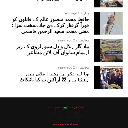
بہار
1 year ago
حافظ محمد منصور عالم کے قاتلوں کو
فوراً گرفتار کرکے دی جائےسخت سزا :
مفتی محمد سعید الرحمن قاسمی
محاسبہ
2 years ago
بیاد گار ہلال و دل سیوہاروی کے زیر
اہتمام ساتواں آف لائن مشاعرہ
محاسبہ
2 years ago
جالے نگر پریشد اجلاس میں
ہنگامہ، 22 اراکین نے کیا بائیکاٹ