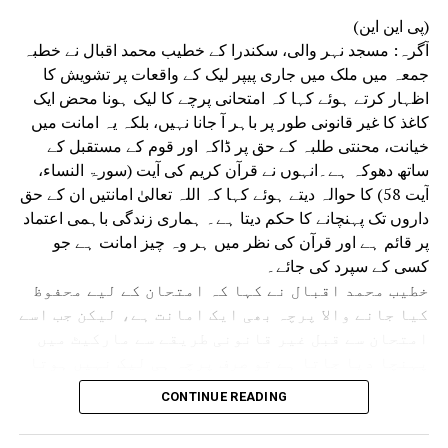
(پی این این)
آگرہ: مسجد نہر والی، سکندرا کے خطیب محمد اقبال نے خطبہ
جمعہ میں ملک میں جاری پیپر لیک کے واقعات پر تشویش کا
اظہار کرتے ہوئے کہا کہ امتحانی پرچے کا لیک ہونا محض ایک
کاغذ کا غیر قانونی طور پر باہر آ جانا نہیں، بلکہ یہ امانت میں
خیانت، محنتی طلبہ کے حق پر ڈاکہ اور قوم کے مستقبل کے
ساتھ دھوکہ ہے۔انہوں نے قرآن کریم کی آیت (سورۃ النساء،
آیت 58) کا حوالہ دیتے ہوئے کہا کہ اللہ تعالیٰ امانتیں ان کے حق
داروں تک پہنچانے کا حکم دیتا ہے۔ ہماری زندگی باہمی اعتماد
پر قائم ہے اور قرآن کی نظر میں ہر وہ چیز امانت ہے جو
کسی کے سپرد کی جائے۔
خطیب محمد اقبال نے کہا کہ امتحان کے لیے محفوظ
کیا جانے والا پرچہ بھی ایک امانت ہے، لیکن جب اسے
امتحان سے قبل غیر قانونی طریقے سے مارکیٹ میں
پہنچا دیا جاتا ہے تو صرف پرچہ ہی لیک نہیں ہوتا
بلکہ اعتماد اور امانت بھی لیک ہو جاتی ہے۔
CONTINUE READING
انہوں نے کہا کہ کوئی بھی امتحان صرف طلبہ کا
امتحان نہیں ہوتا بلکہ یہ پورے معاشرے، تعلیمی