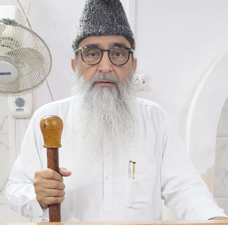
تقسیم اور ذات پات کی بنیاد پر جنون کو بڑھاوا
دینے کا رجحان جمہوریت، سماجی ہم آہنگی اور
قومی مفاد کے لیے خطرناک بنتا جا رہا ہے۔
مسٹر رائے نے کہا کہ آج سیاست میں نظریاتی
وابستگی کی جگہ معاشی طاقت اور خاندانی سیاست
کا اثر بڑھتا جا رہا ہے، جس سے جمہوری اقدار کو
مسلسل نقصان پہنچ رہا ہے۔ انہوں نے اپنے استعفے
میں کہا کہ آئین، جمہوریت اور آئینی اداروں پر
ہونے والے حملوں سے جمہوریت خطرے میں ہے۔ ’’فرد
سے بڑی پارٹی اور پارٹی سے بڑا ملک‘‘ کے جذبے کا
ذکر کرتے ہوئے انہوں نے کہا کہ انہی نظریاتی اور
اخلاقی وجوہات کی بنا پر وہ ریاستی صدر کے عہدے
اور پارٹی کی بنیادی رکنیت سے اپنا استعفیٰ دے
رہے ہیں۔