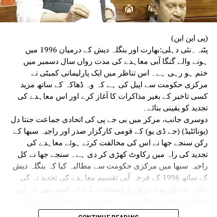
DR. NALINI MISHRA
RELATED TOPICS:
G-20 DECLARATION AND DEVELOPMENT OF INDIAN YOUTH
SKILLS
(پی این این)
KHWAJA MOINUDDIN CHISHTI LANGUAGE UNIVERSITY
پٹنہ؍نئی دہلی:بھارت اور بنگلہ دیش کے درمیان 1996 میں
LUCKNOW NEWS
ہونے والے گنگا آبی معاہدے کی مدت رواں سال دسمبر میں
UP NEX
ختم ہو رہی ہے۔ اس تناظر میں ایک پارلیمانی کمیٹی نے
معیۃ علما کانپور کا ایس آئی آر کولیکر بیداری مہم چلانے
مرکزی حکومت سے اپیل کی ہے کہ وہ ڈھاکہ کے ساتھ مزید
ااعلان
کسی تاخیر کے بغیر مذاکرات کا آغاز کرے اور اس معاہدے کی
DON'T MISS
تجدید کو یقینی بنائے۔
آج ثقافتی تنوع کی حقیقت پر غور کرنے کی ضرورت :
دوسری جانب، مرکز میں بی جے پی کی اتحادی جماعت جنتا دل
پروفیسر ہیم لتا مہیشور
(یونائٹیڈ) (جے ڈی یو) کے قومی کارگزار صدر اور راجیہ سبھا کے
رکن سنجے جھا نے اس کی مخالفت کرتے ہوئے معاہدے کی
تجدید کی راہ میں رکاوٹ کھڑی کر دی ہے۔ سنجے جھا نے کل
راجیہ سبھا میں مرکزی حکومت سے مطالبہ کیا کہ بنگلہ دیش
کے ساتھ 1996 کے فرخہ آبی تقسیم معاہدے کی تجدید نہ کی
جائے۔جے ڈی یو کے رکنِ پارلیمنٹ نے کہا کہ کسی بھی نئے آبی
انتظام کو حتمی شکل دینے سے قبل بہار کی طویل مدتی آبی
سلامتی اور ترقیاتی ضروریات کا سنجیدگی سے جائزہ لیا جانا