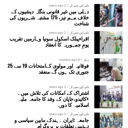
کے لیے مؤثر اور سخت اقدامات کرنے، قوانین پر سختی سے عمل
دلی این سی آر
2 years ago
دہلی میں غیر قانونی بنگلہ دیشیوں کے
درآمد کرانے اور امتحانی نظام کو مزید شفاف بنانے کا مطالبہ
خلاف مہم تیز، 175 مشتبہ شہریوں کی
کیا۔آخر میں انہوں نے دعا کی کہ اللہ تعالیٰ حکمرانوں کو
شناخت
صحیح فیصلے کرنے کی توفیق عطا فرمائے، ملک کے تعلیمی
نظام کو بدعنوانی سے پاک کرے اور نوجوان نسل کو محنت،
دلی این سی آر
2 years ago
اقراءپبلک اسکول سونیا وہارمیں تقریب
دیانت اور کردار کے راستے پر چلنے کی توفیق عطا فرمائے۔ آمین
یومِ جمہوریہ کا انعقاد
یا رب العالمین۔
بہار
8 months ago
فوقانیہ اور مولوی کےامتحانات 19 سے 25
جنوری تک ہوں گے منعقد
دلی این سی آر
2 years ago
اشتراک کے امکانات کی تلاش میں ہ
±کائیدو،جاپان کے وفد کا جامعہ ملیہ
اسلامیہ کا دورہ
دلی این سی آر
2 years ago
جامعہ :ایران ۔ہندکے مابین سیاسی و
تہذیبی تعلقات پر پروگرام