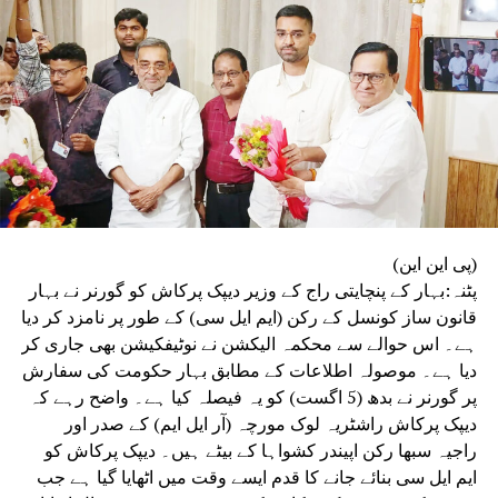
جبکہ تیسری کمیٹی پورے امتحانی نظام اور اس کے طریقۂ کار
کا تفصیلی مطالعہ کرے گی۔
(پی این این)
پٹنہ:بہار کے پنچایتی راج کے وزیر دیپک پرکاش کو گورنر نے بہار
قانون ساز کونسل کے رکن (ایم ایل سی) کے طور پر نامزد کر دیا
ہے۔ اس حوالے سے محکمہ الیکشن نے نوٹیفکیشن بھی جاری کر
دیا ہے۔ موصولہ اطلاعات کے مطابق بہار حکومت کی سفارش
پر گورنر نے بدھ (5 اگست) کو یہ فیصلہ کیا ہے۔ واضح رہے کہ
دیپک پرکاش راشٹریہ لوک مورچہ (آر ایل ایم) کے صدر اور
راجیہ سبھا رکن اپیندر کشواہا کے بیٹے ہیں۔ دیپک پرکاش کو
ایم ایل سی بنائے جانے کا قدم ایسے وقت میں اٹھایا گیا ہے جب