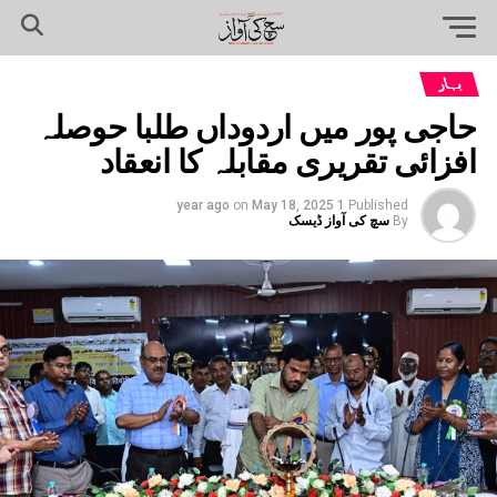
بہار
حاجی پور میں اردوداں طلبا حوصلہ
افزائی تقریری مقابلہ کا انعقاد
on
May 18, 2025
1 year ago
Published
By
سچ کی آواز ڈیسک