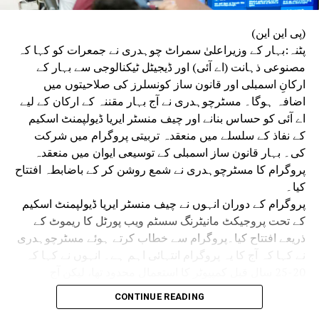
URDU
STUDENTS
HAJIPUR
RELATED TOPICS:
(پی این این)
UP NEX
شہید محمد امتیاز کی اہلیہ کو ایس بی آئی نے سونپا 1.10
پٹنہ:بہار کے وزیراعلیٰ سمراٹ چوہدری نے جمعرات کو کہا کہ
روڑ روپے کا چیک
مصنوعی ذہانت (اے آئی) اور ڈیجیٹل ٹیکنالوجی سے بہار کے
ارکانِ اسمبلی اور قانون ساز کونسلرز کی صلاحیتوں میں
DON'T MISS
امبیڈکر ہاسٹل میں داخلہ نہ ملنے پر ناراض ہوئے راہل،
اضافہ ہوگا۔ مسٹرچوہدری نے آج بہار مقننہ کے ارکان کے لیے
پوچھا- کیا چھپانے کی کوشش کر رہے نتیش؟
اے آئی کو حساس بنانے اور چیف منسٹر ایریا ڈیولپمنٹ اسکیم
کے نفاذ کے سلسلے میں منعقدہ تربیتی پروگرام میں شرکت
کی۔ بہار قانون ساز اسمبلی کے توسیعی ایوان میں منعقدہ
پروگرام کا مسٹرچوہدری نے شمع روشن کر کے باضابطہ افتتاح
کیا۔
پروگرام کے دوران انہوں نے چیف منسٹر ایریا ڈیولپمنٹ اسکیم
کے تحت پروجیکٹ مانیٹرنگ سسٹم ویب پورٹل کا ریموٹ کے
ذریعے افتتاح کیا۔پروگرام سے خطاب کرتے ہوئے مسٹرچوہدری
نے کہا کہ آج کا یہ پروگرام انتہائی اہم ہے۔ انہوں نے کہا کہ
20-25 سال قبل کمپیوٹر کا استعمال محدود تھا، لیکن آج
مصنوعی ذہانت اور ڈیجیٹل ٹیکنالوجی حکومت، انتظامیہ اور
CONTINUE READING
ترقی کی سب سے بڑی ضرورت بن چکی ہے۔ تمام وزراء،