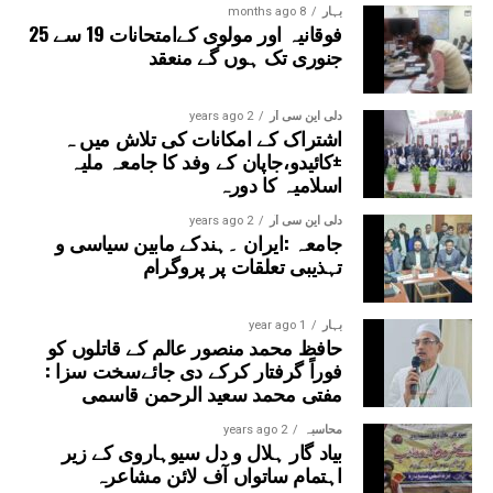
بہار
8 months ago
فوقانیہ اور مولوی کےامتحانات 19 سے 25
جنوری تک ہوں گے منعقد
دلی این سی آر
2 years ago
اشتراک کے امکانات کی تلاش میں ہ
±کائیدو،جاپان کے وفد کا جامعہ ملیہ
اسلامیہ کا دورہ
دلی این سی آر
2 years ago
جامعہ :ایران ۔ہندکے مابین سیاسی و
تہذیبی تعلقات پر پروگرام
بہار
1 year ago
حافظ محمد منصور عالم کے قاتلوں کو
فوراً گرفتار کرکے دی جائےسخت سزا :
مفتی محمد سعید الرحمن قاسمی
محاسبہ
2 years ago
بیاد گار ہلال و دل سیوہاروی کے زیر
اہتمام ساتواں آف لائن مشاعرہ