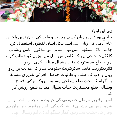
(پی این این)
حاجی پور : اردو زبان کسی مذہب و ملت کی زبان نہیں بلکہ یہ
عام آدمی کی زبان ہے۔اسے بلکل آسان لفظوں استعمال کرنا
چاہیے تاکہ سیکھنے میں بھی آسانی ہو۔مذکورہ باتیں ویشالی
کلکٹریٹ حاجی پور کے کانفرنس ہال میں بچوں کو خطاب کرتے
ہوئے ضلع مجسٹریٹ جناب یشپال مینا نے کہی۔اردو
ڈائریکٹوریٹ کابینہ سکریٹریٹ حکومت بہار کی ھدایت پر اردو
زبان و ادب کے طلباء و طالبات حوصلہ افزائی تقریری مسابقہ
پروگرام کے تحت ضلع سطحی مسابقہ پروگرام کی افتتاح
ویشالی ضلع مجسٹریٹ جناب یشپال مینا نے شمع روشن کر
کیا۔
اس موقع پر مہمان خصوصی کی حیثیت سے جناب للت موہن
شرما ایس پی ویشالی نے شرکت کی۔اس موقع سے مہمان ذی
وقار کی حیثیت سے وینود کمار سنگھ اے ڈی ایم ویشالی بھی