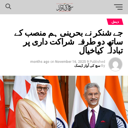
دیش
جے شنکر نے بحرینی ہم منصب کے
ساتھ دو طرفہ شراکت داری پر
تبادلہ کیاخیال
on
November 16, 2025
9 months ago
Published
By
سچ کی آواز ڈیسک