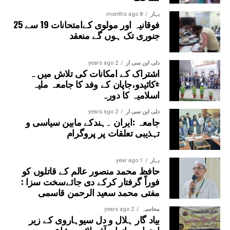
بہار
8 months ago
فوقانیہ اور مولوی کےامتحانات 19 سے 25
جنوری تک ہوں گے منعقد
دلی این سی آر
2 years ago
اشتراک کے امکانات کی تلاش میں ہ
±کائیدو،جاپان کے وفد کا جامعہ ملیہ
اسلامیہ کا دورہ
دلی این سی آر
2 years ago
جامعہ :ایران ۔ہندکے مابین سیاسی و
تہذیبی تعلقات پر پروگرام
بہار
1 year ago
حافظ محمد منصور عالم کے قاتلوں کو
فوراً گرفتار کرکے دی جائےسخت سزا :
مفتی محمد سعید الرحمن قاسمی
محاسبہ
2 years ago
بیاد گار ہلال و دل سیوہاروی کے زیر
اہتمام ساتواں آف لائن مشاعرہ