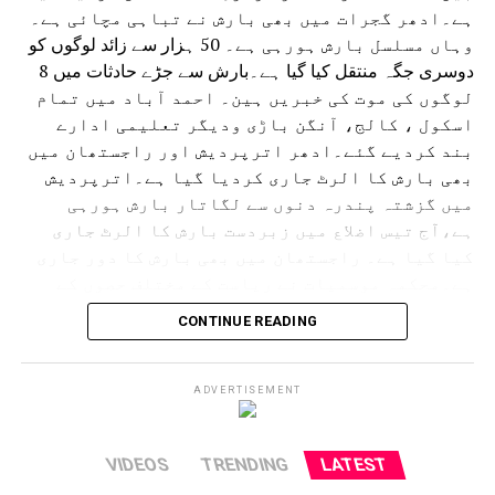
ہے۔ادھر گجرات میں بھی بارش نے تباہی مچائی ہے۔
وہاں مسلسل بارش ہورہی ہے۔ 50 ہزار سے زائد لوگوں کو
دوسری جگہ منتقل کیا گیا ہے۔بارش سے جڑے حادثات میں 8
لوگوں کی موت کی خبریں ہین۔ احمد آباد میں تمام
اسکول ، کالج، آنگن باڑی ودیگر تعلیمی ادارے
بند کردیے گئے۔ادھر اترپردیش اور راجستھان میں
بھی بارش کا الرٹ جاری کردیا گیا ہے۔اترپردیش
میں گزشتہ پندرہ دنوں سے لگاتار بارش ہورہی
ہے،آج تیس اضلاع میں زبردست بارش کا الرٹ جاری
کیا گیا ہے۔ راجستھان میں بھی بارش کا دور جاری
ہے۔محکمہ موسمیات نے ریاست کے مختلف حصوں کے
لئے الرٹ جاری کردیا ہے۔ حالانکہ جموں وکشمیر
CONTINUE READING
میں لینڈ سلائڈنگ کی وجہ سے آمدورفت ٹھپ تھی لیکن
اب چھ دنوں کے بعد آمدورفت جاری ہوئی ہے۔
امرناتھ یاترا بھی شروع کردی گئی ہے۔
ADVERTISEMENT
VIDEOS
TRENDING
LATEST