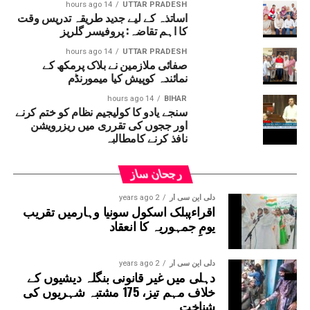
14 hours ago
UTTAR PRADESH
اساتذہ کے لیے جدید طریقہ تدریس وقت
کا اہم تقاضہ: پروفیسر گلریز
14 hours ago
UTTAR PRADESH
صفائی ملازمین نے بلاک پرمکھ کے
نمائندہ کوپیش کیا میمورنڈم
14 hours ago
BIHAR
سنجے یادو کا کولیجیم نظام کو ختم کرنے
اور ججوں کی تقرری میں ریزرویشن
نافذ کرنے کامطالبہ
رجحان ساز
دلی این سی آر
2 years ago
اقراءپبلک اسکول سونیا وہارمیں تقریب
یومِ جمہوریہ کا انعقاد
دلی این سی آر
2 years ago
دہلی میں غیر قانونی بنگلہ دیشیوں کے
خلاف مہم تیز، 175 مشتبہ شہریوں کی
شناخت