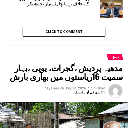
کے خلاف رہنا چاہئے تیار :جےشنکر
UP NEX
ہیں رہے بالی ووڈ کے سُپر اسٹار دھرمیندر
DON'T MISS
ایس آئی ٹی میں ہندو–مسلم افسران کی شمولیت پر
سپریم کورٹ کے ججوں میں اختلاف، آکولہ فساد معاملہ
CLICK TO COMMENT
چیف جسٹس کے پاس بھیجا گیا
دیش
مدھیہ پردیش ،گجرات، یوپی ،بہار
سمیت 16ریاستوں میں بھاری بارش
on
July 30, 2026
7 days ago
Published
By
سچ کی آواز ڈیسک