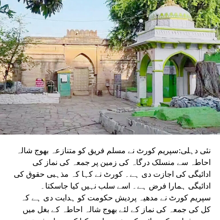
نئی دہلی:سپریم کورٹ نے مسلم فریق کو متنازعہ بھوج شالہ
احاطہ سے منسلک درگاہ کی زمین پر جمعہ کی نماز کی
ادائیگی کی اجازت دی ہے۔ کورٹ نے کہا کہ مذہبی حقوق کی
ادائیگی ہمارا فرض ہے۔ اسے سلب نہیں کیا جاسکتا۔
سپریم کورٹ نے مدھیہ پردیش حکومت کو ہدایت دی ہے کہ
کل کی جمعہ کی نماز کے لئے بھوج شالہ احاطہ کے بغل میں