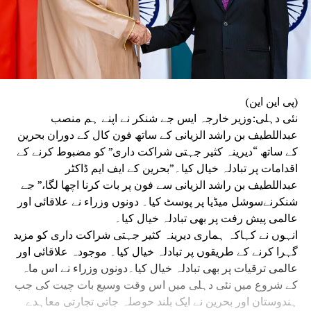
(پی این این)
نئی دہلی:وزیر خارجہ ایس جے شنکر نے اپنے ہم منصب
عبداللطیف بن راشد الزیانی کے ساتھ فون کال کے دوران بحرین
کے ساتھ “دیرینہ کثیر جہتی شراکت داری” کو مضبوط کرنے کے
اقدامات پر تبادلہ خیال کیا۔”بحرین کے ایف ایم ڈاکٹر
عبداللطیف بن راشد الزیانی سے فون پر بات کرنا اچھا لگا،” جے
شنکرنےسوشل میڈیا پر پوسٹ کیا۔ دونوں وزراء نے علاقائی اور
عالمی پیش رفت پر بھی تبادلہ خیال کیا۔
انہوں نے کہاکہ ہماری دیرینہ کثیر جہتی شراکت داری کو مزید
گہرا کرنے کے طریقوں پر تبادلہ خیال کیا۔ موجودہ علاقائی اور
عالمی ترقیات پر بھی تبادلہ خیال کیا۔دونوں وزراء نے اس ماہ
کے شروع میں نئی دہلی میں اس وقت وسیع بات چیت کی جب
ہندوستان اور بحرین نے ایک بلند حوصلہ جاتی تجارتی معاہدے