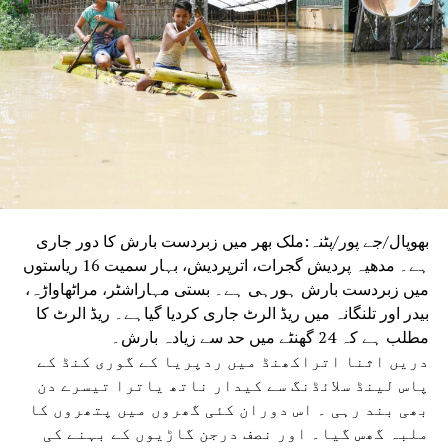
بھوپال/جے پور/پٹنہ:ملک بھر میں زبردست بارش کا دور جاری
ہے۔ مدھیہ پردیش گجرات، اترپردیش، بہار سمیت 16 ریاستوں
میں زبردست بارش ہورہی ہے۔ بستی مہاراشٹر، مراٹھاواڑہ،
بیدر اور تلنگانہ میں ریڈ الرٹ جاری کردیا گیاہے۔ ریڈ الرٹ کا
مطلب ہے کہ 24 گھنٹے میں حد سے زیادہ بارش۔
دریں اثنا اتراکھنڈ میں ردپریا کے گوری کنڈ کے
پاس لینڈ سلائڈنگ سے کیدار ناتھ یاترا تیسرے دن
بھی بند رہی ۔ اس دوران کئی گھروں میں پتھروں کا
ملبہ گھس گیا۔ اور نصف درجن گاڑیوں کے بہنے کی