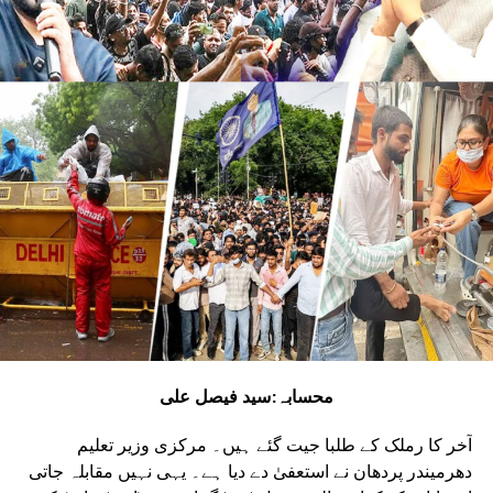
ایران کی میزائیلوں کا مقابلہ نہیں کرسکتی۔
آبنائے ہرمز کی ناکہ بندی سے ایران کو دبایا
نہیں جاسکتا۔ اس کی میزائیلیں اسرائیل کو تباہ
وبرباد کردیں گی۔ مبصرین کا یہ بھی کہنا ہے کہ
ٹرمپ نے یہ جنگ بندی صرف اسرائیل کی بقا کے لئے
کی ہے۔
ایران امریکہ ڈیل کے بعد مشرق وسطیٰ میں نئی صبح
کا آغاز ہوچکا ہے دنیا سکون کی سانس لے رہی ہے۔
مگر اس جنگ نے دنیا کے آگے دنیا کے سپر پاور کی
قلعی کھول دی ہے۔ ایران اور اسرائیل بمباری سے
چور ایران کی جرأت کو سلام۔ کہ جس طرح اس نے ٹرمپ
اور نتن یاہو کو میزائلوں سے جواب دیا ، کہ ٹرمپ
کو اعتراف کرنا کہ اسرائیل امریکہ مل کر بھی
ایران کا مقابلہ نہیں کرسکتے۔ انھوں نے یوروپین
ممالک سے بھی مدد کی گہار لگائی۔ ناٹو ملکوں سے
محسابہ:سید فیصل علی
بھی ساتھ دینے کو کہا مگر ایران کی قوت اور ہمت
کو دیکھتے ہوئے کسی نے ٹرمپ کا ساتھ نہیں دیا۔ اس
آخر کا رملک کے طلبا جیت گئے ہیں۔ مرکزی وزیر تعلیم
جنگ میں صرف امریکہ کا نقصان ہورہا تھا جس سے
دھرمیندر پردھان نے استعفیٰ دے دیا ہے۔ یہی نہیں مقابلہ جاتی