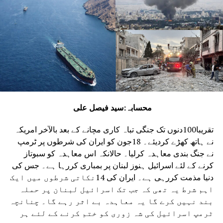
محسابہ:سید فیصل علی
تقریبا100دنوں تک جنگی تباہ کاری مچانے کے بعد بالآخر امریکہ
نے ہاتھ کھڑے کردیئے۔ 18جون کو ایران کی شرطوں پر ٹرمپ
نے جنگ بندی معاہدہ کرلیا۔ حالانکہ اس معاہدہ کو سبوتاز
کرنے کے لئے اسرائیل ہنوز لبنان پر بمباری کررہا ہے۔ جس کی
دنیا مذمت کررہی ہے۔ ایران کی 14نکاتی شرطوں میں ایک
اہم شرط یہ تھی کہ جب تک اسرائیل لبنان پر حملہ
بند نہیں کرے گا یہ معاہدہ بے اثر رہے گا۔ چنانچہ
ٹرمپ اسرائیل کی شہ زوری کو ختم کرنے کے لئے ہر