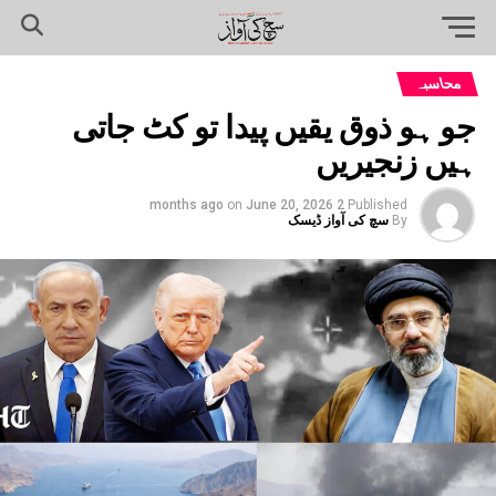
محاسبہ
جو ہو ذوق یقیں پیدا تو کٹ جاتی
ہیں زنجیریں
on
June 20, 2026
2 months ago
Published
By
سچ کی آواز ڈیسک