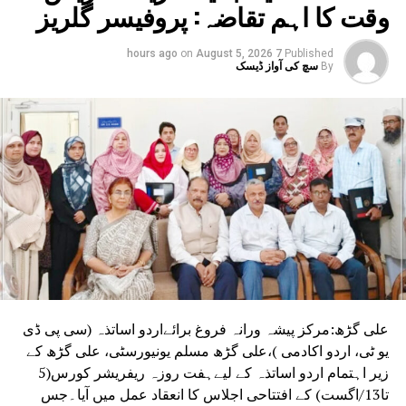
وقت کا اہم تقاضہ: پروفیسر گلریز
on
August 5, 2026
7 hours ago
Published
By
سچ کی آواز ڈیسک
علی گڑھ:مرکز پیشہ ورانہ فروغ برائےاردو اساتذہ (سی پی ڈی
یو ٹی، اردو اکادمی )،علی گڑھ مسلم یونیورسٹی، علی گڑھ کے
زیر اہتمام اردو اساتذہ کے لیےہفت روزہ ریفریشر کورس(5
تا13/اگست) کے افتتاحی اجلاس کا انعقاد عمل میں آیا۔جس