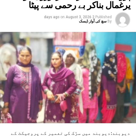
یرغمال بناکر بے رحمی سے پیٹا
on
August 3, 2026
2 days ago
Published
By
سچ کی آواز ڈیسک
دیوبند:دیوبند میں سڑک کی تعمیر کے پروجیکٹ کے