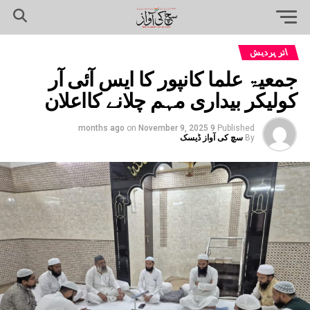
اتر پردیش
جمعیۃ علما کانپور کا ایس آئی آر
کولیکر بیداری مہم چلانے کااعلان
on
November 9, 2025
9 months ago
Published
By
سچ کی آواز ڈیسک