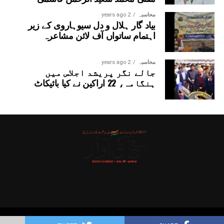
محاسبہ
2 years ago
بیاد گار ہلال و دل سیوہاروی کے زیر
اہتمام ساتواں آف لائن مشاعرہ
محاسبہ
2 years ago
جالے نگر پریشد اجلاس میں
ہنگامہ، 22 اراکین نے کیا بائیکاٹ
Copyright © 2025 Probitas News Network