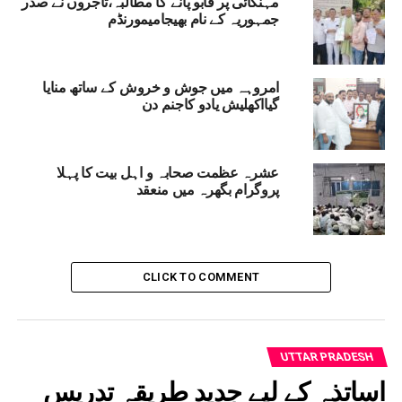
مہنگائی پر قابو پانے کا مطالبہ،تاجروں نے صدر
جمہوریہ کے نام بھیجامیمورنڈم
UTTAR PRADESH
UP NEX
ے ایم یو میں آرٹ کا رنگا رنگ میلہ منعقد
امروہہ میں جوش و خروش کے ساتھ منایا
DON'T MISS
گیااکھلیش یادو کاجنم دن
خواجہ معین الدین چشتی لینگویج یونیورسٹی میں ” جی 20
اعلامیہ اور ہندوستانی نوجوانوں کی صلاحیتوں کا فروغ :
مسائل و امکانات ” میں 2رزہ سیمینارکا آغاز
عشرہ عظمت صحابہ و اہل بیت کا پہلا
پروگرام بگھرہ میں منعقد
CLICK TO COMMENT
UTTAR PRADESH
اساتذہ کے لیے جدید طریقہ تدریس