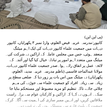
(پی این این)
کانپور:مدرسہ عربیہ فیض العلوم، وارڈ نمبر ۳ پکھرایاں، کانپور
دیہات میں جمعیت علماء کانپور دیہات کی ایک اہم میٹنگ
منعقد ہوئی، جس میں مجلس عاملہ کے اراکین نے شرکت کی۔
میٹنگ میں متعدد اہم امور پر تبادلۂ خیال کیا گیا اور آئندہ کے
لائحۂ عمل پر اتفاق رائے ہوا۔صدر جمعیت علماء کانپور دیہات،
مولانا عبدالماجد قاسمی (ناظم مدرسہ عربیہ مدینۃ العلوم،
پکھرایاں) نے میٹنگ میں اس بات پر زور دیا کہ ضلعی سطح پر
زیادہ سے زیادہ افراد کو جمعیت علماء سے جوڑنے کی مہم
چلائی جائے، تاکہ تنظیم کو مزید مضبوط اور مستحکم بنایا جا
سکے۔ انہوں نے کہا کہ اراکین و کارکنان عوام سے براہ راست
ملاقاتیں کریں، اور انہیں ممبر سازی کی اہمیت سے آگاہ کرکے
جمعیت کے پلیٹ فارم سے منسلک ہونے کی ترغیب دیں۔