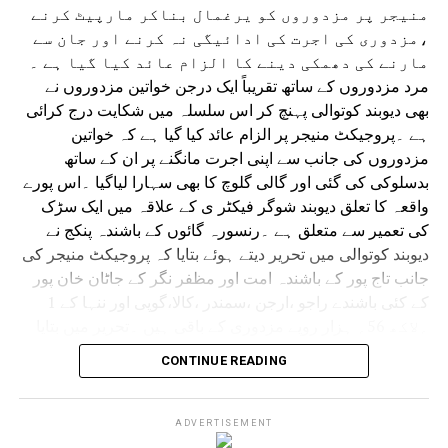
منیجر پر مزدوروں کو یرغمال بناکر مارپیٹ کرنے
،مزدوری کی اجرت کی ادائیگی نہ کرنے اور جان سے
مارنے کی دھمکی دینے کا الزام عائد کیا گیا ہے ۔
مرد مزدوروں کے ساتھ تقریباً ایک درجن خواتین مزدوروں نے
بھی دیوبند کوتوالی پہنچ کر اس سلسلہ میں شکایت درج کرائی
ہے ۔پروجیکٹ منیجر پر الزام عائد کیا گیا ہے کہ خواتین
مزدوروں کی جانب سے اپنی اجرت مانگنے پر ان کے ساتھ
بدسلوکی کی گئی اور گالی گلوچ کا بھی سہارا لیاگیا ۔اس پورے
واقعہ کا تعلق دیوبند شوگر فیکٹر ی کے علاقہ میں ایک سڑک
کی تعمیر سے متعلق ہے ۔رنسورہ گائوں کے باشندہ پنکج نے
دیوبند کوتوالی میں تحریر دیتے ہوئے بتایا کہ پروجیکٹ منیجر کی
جانب تاج پور کے باشندہ امت اور مظفر نگر کے جاٹان خان پور
کے کئی باشندے راجو ،ارجن ،سمندر ،کالا،گوپی اور ننہا کے 1
؍لاکھ 56؍ ہزار روپے مزدوری کے باقی ہیں ۔تحریر میں بتایا
گیا ہے کہ 2؍ اگست کو اپنی مزدوری کی رقم مانگنے پر
CONTINUE READING
مذکورہ منیجر نے انہیں تقریباً 24؍ گھنٹے تک یرغمال
بنائے رکھا اور اس دوران بڑی بے رحمی کے ساتھ ان
کی پٹائی کی گئی ۔
ADVERTISEMENT
پنکج نے بتایا کہ یرغمال بنائے گئے مزدوروں کو بے رحمی سے