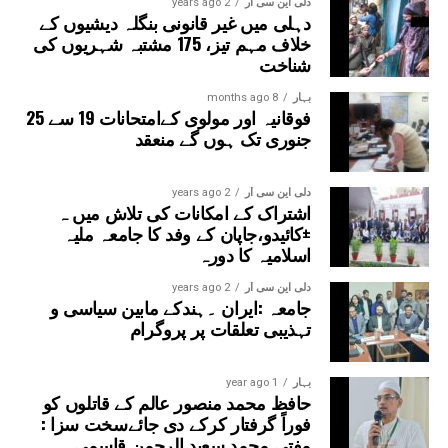
دلی این سی آر
2 years ago
دہلی میں غیر قانونی بنگلہ دیشیوں کے
خلاف مہم تیز، 175 مشتبہ شہریوں کی
شناخت
بہار
8 months ago
فوقانیہ اور مولوی کےامتحانات 19 سے 25
جنوری تک ہوں گے منعقد
دلی این سی آر
2 years ago
اشتراک کے امکانات کی تلاش میں ہ
±کائیدو،جاپان کے وفد کا جامعہ ملیہ
اسلامیہ کا دورہ
دلی این سی آر
2 years ago
جامعہ :ایران ۔ہندکے مابین سیاسی و
تہذیبی تعلقات پر پروگرام
بہار
1 year ago
حافظ محمد منصور عالم کے قاتلوں کو
فوراً گرفتار کرکے دی جائےسخت سزا :
مفتی محمد سعید الرحمن قاسمی