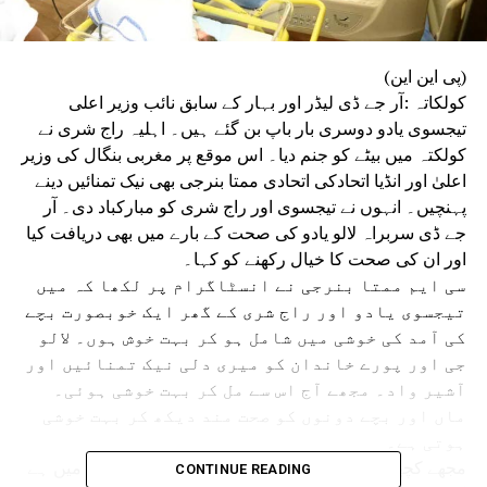
(پی این این)
کولکاتہ :آر جے ڈی لیڈر اور بہار کے سابق نائب وزیر اعلی
تیجسوی یادو دوسری بار باپ بن گئے ہیں۔ اہلیہ راج شری نے
کولکتہ میں بیٹے کو جنم دیا۔ اس موقع پر مغربی بنگال کی وزیر
اعلیٰ اور انڈیا اتحادکی اتحادی ممتا بنرجی بھی نیک تمنائیں دینے
پہنچیں۔ انہوں نے تیجسوی اور راج شری کو مبارکباد دی۔ آر
جے ڈی سربراہ لالو یادو کی صحت کے بارے میں بھی دریافت کیا
اور ان کی صحت کا خیال رکھنے کو کہا۔
سی ایم ممتا بنرجی نے انسٹاگرام پر لکھا کہ میں
تیجسوی یادو اور راج شری کے گھر ایک خوبصورت بچے
کی آمد کی خوشی میں شامل ہو کر بہت خوش ہوں۔ لالو
جی اور پورے خاندان کو میری دلی نیک تمنائیں اور
آشیر واد۔ مجھے آج اس سے مل کر بہت خوشی ہوئی۔
ماں اور بچے دونوں کو صحت مند دیکھ کر بہت خوشی
ہوتی ہے۔
مجھے کچھ وقت کے لیے معلوم تھا کہ راج شری کولکتہ میں ہے
CONTINUE READING