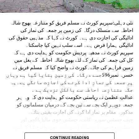
نئی دہلی:سپریم کورٹ نے مسلم فریق کو متنازعہ بھوج شالہ
احاطہ سے منسلک درگاہ کی زمین پر جمعہ کی نماز کی
ادائیگی کی اجازت دی ہے۔ کورٹ نے کہا کہ مذہبی حقوق کی
ادائیگی ہمارا فرض ہے۔ اسے سلب نہیں کیا جاسکتا۔
سپریم کورٹ نے مدھیہ پردیش حکومت کو ہدایت دی ہے کہ
کل کی جمعہ کی نماز کے لئے بھوج شالہ احاطہ کے بغل میں
زمین فراہم کی جائے۔کورٹ نے واضح کیا کہ مسلم فریق نے
خسرہ نمبر596جسے درگاہ کی زمین بتایا گیا ہے وہاں
پر جمعہ کی نماز ادا کرنے کی اجازت مانگی ہے۔یہ
جگہ متنازعہ احاطہ سے بالکل نزدیک ہے ۔
عدالتِ عظمیٰ نے ریاستی حکومت کو ہدایت دی کہ وہ ہر
جمعہ دوپہر ایک بجے سے تین بجے کے درمیان مسلمانوں کو
مذکورہ مقام پر نماز ادا کرنے کی اجازت یقینی بنائے۔
چیف جسٹس سوریہ کانت، جسٹس جوی مالیا باگچی اور
جسٹس وی موہنا پر مشتمل بنچ نے یہ بھی واضح کیا کہ اس
حکم سے ریاستی حکومت اور مسلم فریق باہمی رضامندی سے
CONTINUE READING