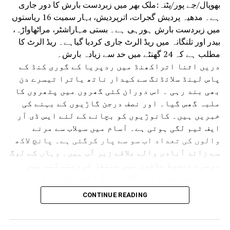
بھوپال/جے پور/پٹنہ:ملک بھر میں زبردست بارش کا دور جاری
ہے۔ مدھیہ پردیش گجرات، اترپردیش، بہار سمیت 16 ریاستوں
میں زبردست بارش ہورہی ہے۔ بستی مہاراشٹر، مراٹھاواڑہ،
بیدر اور تلنگانہ میں ریڈ الرٹ جاری کردیا گیاہے۔ ریڈ الرٹ کا
مطلب ہے کہ 24 گھنٹے میں حد سے زیادہ بارش۔
دریں اثنا اتراکھنڈ میں ردپریا کے گوری کنڈ کے
پاس لینڈ سلائڈنگ سے کیدار ناتھ یاترا تیسرے دن
بھی بند رہی ۔ اس دوران کئی گھروں میں پتھروں کا
ملبہ گھس گیا۔ اور نصف درجن گاڑیوں کے بہنے کی
خبریں ہیں۔ کانوڑیوں کو بچانے کے لئے ایس ڈی آر
ایف ٹیم لگی ہوئی ہے۔ آسام میں سیلاب سے مرنے
والوں کی تعداد اب سو سے پار کرگئی ہے۔ پانچ لاکھ
سے زائد آبادی والے علاقے زیر آب ہیں۔ وہاں کے لوگ
دوسرے محفوظ علاقوں میں منتقل کردیئے گئے ہیں۔
محکمہ موسمیات کے مطابق ایک اگست تک آسام اور
دوسری ریاستوں میں بھاری بارش اور بجلی گرنے کے
CONTINUE READING
امکانات ہیں۔آسام میں تنسکویا، بھیما جی ،
لکھیم پور، شیو ساگر، جورہارٹ اور گولہ گھاٹ
جیسے سرحدی اضلاع کو الرٹ کردیا گیا ہے۔