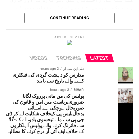
ہے۔محکمہ موسمیات نے ریاست کے مختلف حصوں کے
لئے الرٹ جاری کردیا ہے۔ حالانکہ جموں وکشمیر
CONTINUE READING
میں لینڈ سلائڈنگ کی وجہ سے آمدورفت ٹھپ تھی لیکن
اب چھ دنوں کے بعد آمدورفت جاری ہوئی ہے۔
امرناتھ یاترا بھی شروع کردی گئی ہے۔
ADVERTISEMENT
VIDEOS
TRENDING
LATEST
دلی این سی آر
2 hours ago
مدارس کو دہشت گردی کی فیکٹری
کہنے والے تاریخ سے نا بلد
3 hours ago
BIHAR
پولیس کی من مانی پرروک لگانا
ضروری،ریاست میں امن و قانون کی
صورتحال ہوچکی ہے انتہائی
بدحال،ایس پی کیخلاف شکایت لے کر ڈی
جی پی سے ملے تیجسوی یادو، اے کے-47
سے فائرنگ کرنے والے پولیس اہلکاروں
کے خلاف ایف آئی آر درج کرنے کا مطالبہ