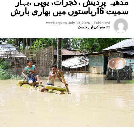
مدھیہ پردیش ،گجرات، یوپی ،بہار
سمیت 16ریاستوں میں بھاری بارش
on
July 30, 2026
1 week ago
Published
By
سچ کی آواز ڈیسک