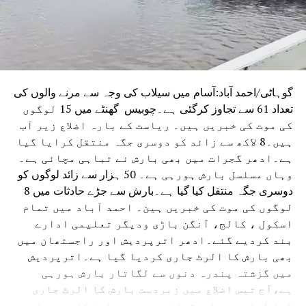
گوہاٹی/احمد آباد:آسام میں سیلاب کی وجہ سے مرنے والوں کی
تعداد 61 سے تجاوز کرگئی ہے۔چوبیس گھنٹے میں 15 لوگوں
کی موت کی خبریں ہیں۔ ریاست کے بارہ اضلاع زیر آب
ہیں۔8 لاکھ سے زائد کو دوسری جگہ منتقل کرایا گیا
ہے۔ادھر گجرات میں بھی بارش نے تباہی مچائی ہے۔
وہاں مسلسل بارش ہورہی ہے۔ 50 ہزار سے زائد لوگوں کو
دوسری جگہ منتقل کیا گیا ہے۔بارش سے جڑے حادثات میں 8
لوگوں کی موت کی خبریں ہین۔ احمد آباد میں تمام
اسکول ، کالج، آنگن باڑی ودیگر تعلیمی ادارے
بند کردیے گئے۔ادھر اترپردیش اور راجستھان میں
بھی بارش کا الرٹ جاری کردیا گیا ہے۔اترپردیش
میں گزشتہ پندرہ دنوں سے لگاتار بارش ہورہی
ہے،آج تیس اضلاع میں زبردست بارش کا الرٹ جاری
کیا گیا ہے۔ راجستھان میں بھی بارش کا دور جاری