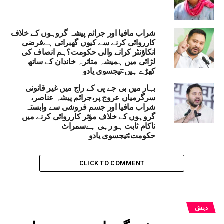
شراب مافیا اور جرائم پیشہ گروہوں کے خلاف
کارروائی کرنے سے کیوں گھبراتی ہےفرضی
انکاؤنٹر کرانے والی حکومت؟ہم انصاف کی
لڑائی میں ہمیشہ متاثرہ خاندان کے ساتھ
کھڑے ہیں:تیجسوی یادو
بہار میں بی جے پی کے راج میں غیر قانونی
سرگرمیاں عروج پر،جرائم پیشہ عناصر،
شراب مافیا اور جسم فروشی سے وابستہ
گروہوں کے خلاف مؤثر کارروائی کرنے میں
ناکام ثابت ہو رہی ہےسمراٹ
حکومت:تیجسوی یادو
CLICK TO COMMENT
دیش