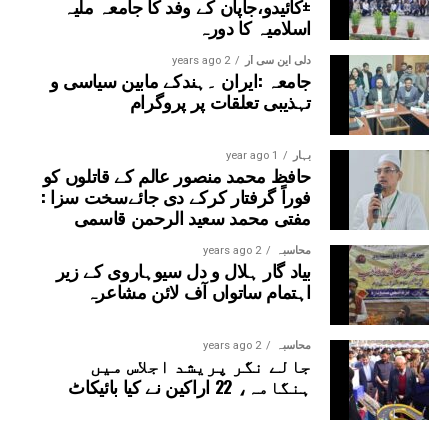
±کائیدو،جاپان کے وفد کا جامعہ ملیہ
اسلامیہ کا دورہ
دلی این سی آر
2 years ago
جامعہ :ایران ۔ہندکے مابین سیاسی و
تہذیبی تعلقات پر پروگرام
بہار
1 year ago
حافظ محمد منصور عالم کے قاتلوں کو
فوراً گرفتار کرکے دی جائےسخت سزا :
مفتی محمد سعید الرحمن قاسمی
محاسبہ
2 years ago
بیاد گار ہلال و دل سیوہاروی کے زیر
اہتمام ساتواں آف لائن مشاعرہ
محاسبہ
2 years ago
جالے نگر پریشد اجلاس میں
ہنگامہ، 22 اراکین نے کیا بائیکاٹ