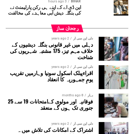
3 hours ago
BIHAR
این ڈی اے کے اپنے ہی رکن پارلیمنٹ نے
کی بنگلہ دیش آبی معاہدے کی مخالفت
رجحان ساز
دلی این سی آر
2 years ago
دہلی میں غیر قانونی بنگلہ دیشیوں کے
خلاف مہم تیز، 175 مشتبہ شہریوں کی
شناخت
دلی این سی آر
2 years ago
اقراءپبلک اسکول سونیا وہارمیں تقریب
یومِ جمہوریہ کا انعقاد
بہار
8 months ago
فوقانیہ اور مولوی کےامتحانات 19 سے 25
جنوری تک ہوں گے منعقد
دلی این سی آر
2 years ago
اشتراک کے امکانات کی تلاش میں ہ