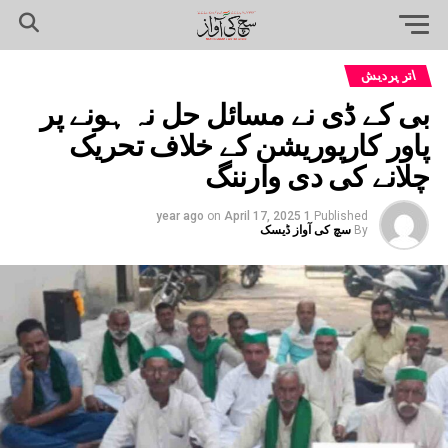
اتر پردیش
بی کے ڈی نے مسائل حل نہ ہونے پر
پاور کارپوریشن کے خلاف تحریک
چلانے کی دی وارننگ
on
April 17, 2025
1 year ago
Published
By
سچ کی آواز ڈیسک