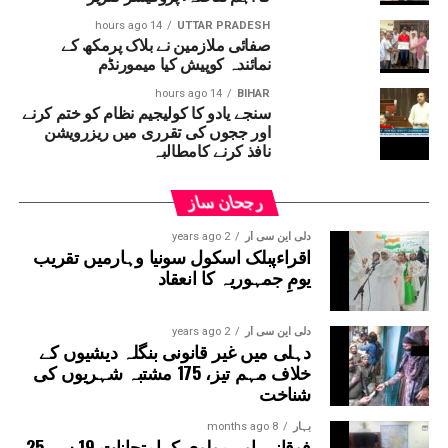
مہینہ کے تقریباً 42؍ ہزار روپے اور فی الحال کی جانے والی
14 hours ago
UTTAR PRADESH
صفائی ملازمین نے بلاک پرمکھ کے
11؍ دنوں کی مزدوری کے 56؍ ہزار روپے پروجیکٹ
نمائندہ کوپیش کیا میمورنڈم
منیجر نے ادا نہیں کئے ۔خواتین مزدوروں کا کہنا
ہے کہ مزدوری کی رقم مانگنے پر ان کے ساتھ
14 hours ago
BIHAR
سنجے یادو کا کولیجیم نظام کو ختم کرنے
بدسلوکی کی گئی اور گالیاں دی گئیں ۔پولیس نے
اور ججوں کی تقرری میں ریزرویشن
پروجیکٹ منیجر اور اس کے ساتھیوں کے خلاف ملنے
نافذ کرنے کامطالبہ
والے تحریر کی بنیاد پر معاملہ درج کرکے جانچ
شروع کردی ہے ۔
رجحان ساز
دلی این سی آر
2 years ago
اقراءپبلک اسکول سونیا وہارمیں تقریب
یومِ جمہوریہ کا انعقاد
دلی این سی آر
2 years ago
دہلی میں غیر قانونی بنگلہ دیشیوں کے
خلاف مہم تیز، 175 مشتبہ شہریوں کی
شناخت
بہار
8 months ago
فوقانیہ اور مولوی کےامتحانات 19 سے 25