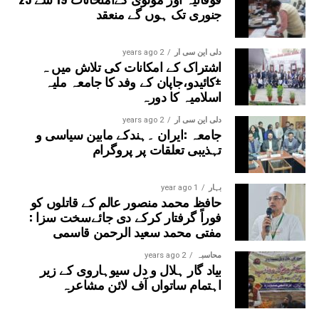
جنوری تک ہوں گے منعقد
دلی این سی آر
2 years ago
اشتراک کے امکانات کی تلاش میں ہ
±کائیدو،جاپان کے وفد کا جامعہ ملیہ
اسلامیہ کا دورہ
دلی این سی آر
2 years ago
جامعہ :ایران ۔ہندکے مابین سیاسی و
تہذیبی تعلقات پر پروگرام
بہار
1 year ago
حافظ محمد منصور عالم کے قاتلوں کو
فوراً گرفتار کرکے دی جائےسخت سزا :
مفتی محمد سعید الرحمن قاسمی
محاسبہ
2 years ago
بیاد گار ہلال و دل سیوہاروی کے زیر
اہتمام ساتواں آف لائن مشاعرہ