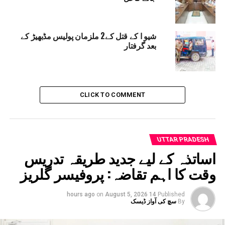
اسکول کی فیسوں میں من مانی اضافے پرAAP کا دہلی
کومت پر حملہ
شیو ا کے قتل کے2 ملزمان پولیس مڈبھیڑ کے
DON'T MISS
بعد گرفتار
محکمہ اقلیتی امور نے بلاک وار تیار کی مدارس کی
فہرست، 30 اپریل تک مکمل کرنے کا مشن
CLICK TO COMMENT
UTTAR PRADESH
اساتذہ کے لیے جدید طریقہ تدریس
وقت کا اہم تقاضہ: پروفیسر گلریز
on
August 5, 2026
14 hours ago
Published
By
سچ کی آواز ڈیسک