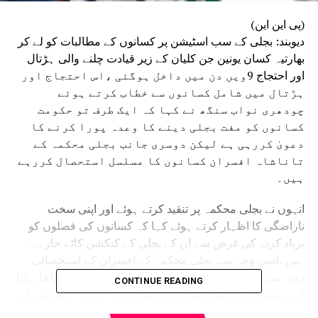
(پی این این)
دیوبند: بجلی کے سب اسٹیشن پر کسانوں کے مطالبات کو لے کر
بھارتیہ کسان یونین جن کلیان کے زیر قیادت چلنے والی ہڑتال
اور احتجاج 9ویں دن میں داخل ہوگئی ،اس احتجاج اور
ہڑتال میں شامل کسانوں سے خطاب کرتے ہوئے
چودھری نواب سنگھ نے کہا کہ ایک طرف تو حکومت
کسانوں کو مفت بجلی دینے کا وعدہ پورا کرنے کا
دعویٰ کررہی ہے لیکن دوسری جانب بجلی محکمہ کے
تاناشاہ افسران کسانوں کا مسلسل استحصال کررہے
ہیں۔
انہوں نے بجلی محکمہ پر تنقید کرتے ہوئے اور اپنی سخت
ناراضگی کا اظہار کرتے ہوئے کہا کہ کسانوں کی فصلوں کو
برباد کرنے کی غرض سے ان کے بجلی کے کنکشن کاٹے جارہے
ہیں ،اسی وجہ سے بجلی محکمہ کے افسران کے استحصالی
رویہ سے پریشان متاثرہ کسان گذشتہ 9 دنوں سے احتجاجاً ہڑتا
CONTINUE READING
ل پر بیٹھے ہوئے ہیں لیکن حیرت کی بات یہ ہے کہ کسانوں کے
مسائل کو حل کرنے کے لئے پاروکارپوریشن اور سرکاری افسران