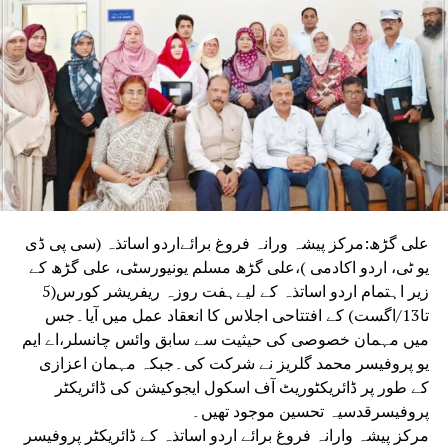
علی گڑھ:مرکز پیشہ ورانہ فروغ برائےاردو اساتذہ (سی پی ڈی
یو ٹی، اردو اکادمی )،علی گڑھ مسلم یونیورسٹی، علی گڑھ کے
زیر اہتمام اردو اساتذہ کے لیےہفت روزہ ریفریشر کورس(5
تا13/اگست) کے افتتاحی اجلاس کا انعقاد عمل میں آیا۔جس
میں مہمان خصوصی کی حیثیت سے سابق وائس چانسلر،اے ایم
یو پروفیسر محمد گلریز نے شرکت کی۔جبکہ مہمان اعزازی
کے طور پر ڈائریکٹوریٹ آف اسکول ایجوکیشن کی ڈائریکٹر
پروفیسرقدسیہ تحسین موجود تھیں۔
مرکز پیشہ وارانہ فروغ برائے اردو اساتذہ کے ڈائریکٹر پروفیسر