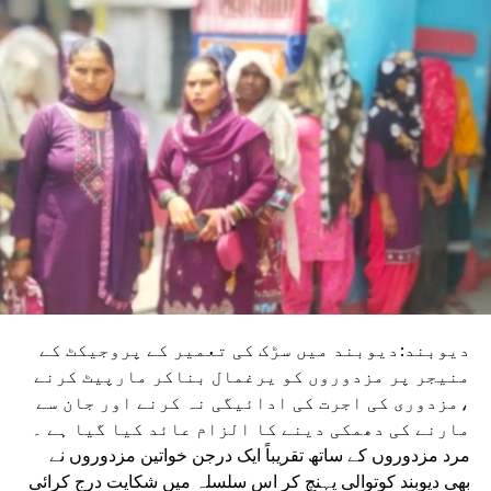
دیوبند:دیوبند میں سڑک کی تعمیر کے پروجیکٹ کے
منیجر پر مزدوروں کو یرغمال بناکر مارپیٹ کرنے
،مزدوری کی اجرت کی ادائیگی نہ کرنے اور جان سے
مارنے کی دھمکی دینے کا الزام عائد کیا گیا ہے ۔
مرد مزدوروں کے ساتھ تقریباً ایک درجن خواتین مزدوروں نے
بھی دیوبند کوتوالی پہنچ کر اس سلسلہ میں شکایت درج کرائی