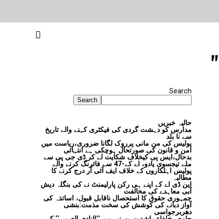
Search
Search
حالیہ خبریں
مدارس کو دہشت گردی کی فیکٹری کہنے والے تاریخ
سے نا بلد
پولیس کی من مانی پرروک لگانا ضروری،ریاست میں
امن و قانون کی صورتحال ہوچکی ہے انتہائی
بدحال،ایس پی کیخلاف شکایت لے کر ڈی جی پی سے
ملے تیجسوی یادو، اے کے-47 سے فائرنگ کرنے والے
پولیس اہلکاروں کے خلاف ایف آئی آر درج کرنے کا
مطالبہ
این ڈی اے کے اپنے ہی رکن پارلیمنٹ نے کی بنگلہ دیش
آبی معاہدے کی مخالفت
جمہوری حقوق کا استحصال ناقابل قبول، اساتذہ کی
آواز دبانے کی کوشش کی سخت مذمت:بنشی
دھربرجواسی
جامعہ خلفاء راشدین،پورنیہ میں’’النادی العربی‘‘ کے