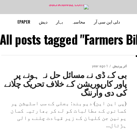
دلی این سی آر
محاسبہ
بہار
دیش
EPAPER
All posts tagged "Farmers Bil
اتر پردیش
1 year ago
بی کے ڈی نے مسائل حل نہ ہونے پر
پاور کارپوریشن کے خلاف تحریک چلانے
کی دی وارننگ
(پی این این) دیوبند: بجلی کے سب اسٹیشن پر
کسانوں کے مطالبات کو لے کر بھارتیہ کسان
یونین جن کلیان کے زیر قیادت چلنے والی
ہڑتال...