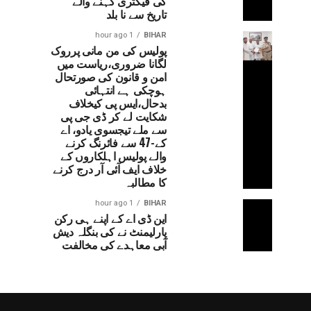
کی فیکٹری کہنے والے
تاریخ سے نا بلد
1 hour ago
BIHAR
پولیس کی من مانی پرروک
لگانا ضروری،ریاست میں
امن و قانون کی صورتحال
ہوچکی ہے انتہائی
بدحال،ایس پی کیخلاف
شکایت لے کر ڈی جی پی
سے ملے تیجسوی یادو، اے
کے-47 سے فائرنگ کرنے
والے پولیس اہلکاروں کے
خلاف ایف آئی آر درج کرنے
کا مطالبہ
1 hour ago
BIHAR
این ڈی اے کے اپنے ہی رکن
پارلیمنٹ نے کی بنگلہ دیش
آبی معاہدے کی مخالفت