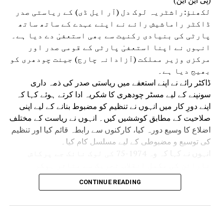
لکھنؤ:راشٹریہ لوک دل (آر ایل ڈی) کے ریاستی صدر
ڈاکٹر راماشیش رائے نے اپنے عہدے کے ساتھ ساتھ
پارٹی کی بنیادی رکنیت سے بھی استعفیٰ دے دیا ہے۔
انہوں نے اپنا استعفیٰ پارٹی کے قومی صدر اور
مرکزی وزیر مملکت (آزادانہ چارج) جینت چودھری کو
بھیج دیا ہے۔
ڈاکٹر رائے نے اپنے استعفے میں ریاستی صدر کی ذمہ داری
سونپنے کے لیے مسٹر چودھری کا شکریہ ادا کرتے ہوئے کہا کہ
اپنے دورِ کار میں انہوں نے تنظیم کو مضبوط بنانے کے لیے اپنی
صلاحیت کے مطابق کوششیں کیں۔ انہوں نے ریاست کے مختلف
اضلاع کا وسیع دورہ کیا، کارکنوں سے رابطہ قائم کیا اور تنظیم
کی توسیع و مضبوطی کے لیے مسلسل کام کیا۔
انہوں نے کہا کہ وہ 1974-75 کی لوک نائک جے پرکاش
نارائن کی مکمل انقلاب تحریک سے متاثر ہوکر
سیاست میں آئے تھے۔ اس وقت بدعنوانی، مہنگائی،
CONTINUE READING
بے روزگاری، جمہوری اداروں کے زوال اور حکومت و
انتظامیہ کی جواب دہی جیسے مسائل قومی تشویش کا
موضوع تھے اور نظام کی تبدیلی کا جو خواب دیکھا