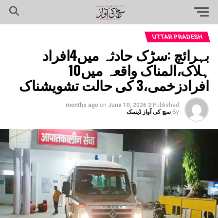
UTTAR PRADESH
بہرائچ :سڑک حادثہ میں4افراد
ہلاک،المناک واقعہ میں10
افرادزخمی،3 کی حالت تشویشناک
on
June 10, 2026
2 months ago
Published
By
سچ کی آواز ڈیسک