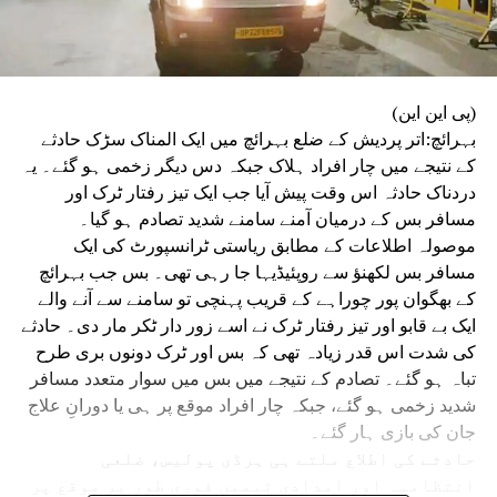
(پی این این)
بہرائچ:اتر پردیش کے ضلع بہرائچ میں ایک المناک سڑک حادثے
کے نتیجے میں چار افراد ہلاک جبکہ دس دیگر زخمی ہو گئے۔ یہ
دردناک حادثہ اس وقت پیش آیا جب ایک تیز رفتار ٹرک اور
مسافر بس کے درمیان آمنے سامنے شدید تصادم ہو گیا۔
موصولہ اطلاعات کے مطابق ریاستی ٹرانسپورٹ کی ایک
مسافر بس لکھنؤ سے روپئیڈیہا جا رہی تھی۔ بس جب بہرائچ
کے بھگوان پور چوراہے کے قریب پہنچی تو سامنے سے آنے والے
ایک بے قابو اور تیز رفتار ٹرک نے اسے زور دار ٹکر مار دی۔ حادثے
کی شدت اس قدر زیادہ تھی کہ بس اور ٹرک دونوں بری طرح
تباہ ہو گئے۔ تصادم کے نتیجے میں بس میں سوار متعدد مسافر
شدید زخمی ہو گئے، جبکہ چار افراد موقع پر ہی یا دورانِ علاج
جان کی بازی ہار گئے۔
حادثے کی اطلاع ملتے ہی ہرڈی پولیس، ضلعی
انتظامیہ اور امدادی ٹیمیں فوری طور پر موقع پر