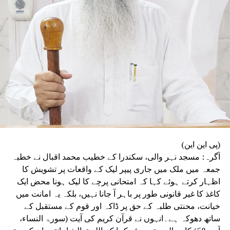
ہونے والے حملوں سے جمہوریت خطرے میں ہے۔ ’’فرد
سے بڑی پارٹی اور پارٹی سے بڑا ملک‘‘ کے جذبے کا
ذکر کرتے ہوئے انہوں نے کہا کہ انہی نظریاتی اور
اخلاقی وجوہات کی بنا پر وہ ریاستی صدر کے عہدے
اور پارٹی کی بنیادی رکنیت سے اپنا استعفیٰ دے
رہے ہیں۔
(پی این این)
آگرہ: مسجد نہر والی، سکندرا کے خطیب محمد اقبال نے خطبہ
جمعہ میں ملک میں جاری پیپر لیک کے واقعات پر تشویش کا
اظہار کرتے ہوئے کہا کہ امتحانی پرچے کا لیک ہونا محض ایک
کاغذ کا غیر قانونی طور پر باہر آ جانا نہیں، بلکہ یہ امانت میں
خیانت، محنتی طلبہ کے حق پر ڈاکہ اور قوم کے مستقبل کے
ساتھ دھوکہ ہے۔انہوں نے قرآن کریم کی آیت (سورۃ النساء،