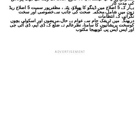
کی مدت کار
بہار کے 5 اضلاع میں ڈینگو کا پھیلاؤ، پٹنہ، مظفرپور سمیت 5 اضلاع ریڈ
زون میں شامل،محکمہ صحت کی جانب سےخصوصی اور سخت
نگرانی کے انتظامات
دربھنگہ میں ٹریفک جام سے عوام بے حال،مریضوں اور اسکولی بچوں
کوسخت پریشانیوں کا سامنا، نظرعالم نے ضلع کے ڈی ایم، ڈی آئی جی
اور ایس ایس پی کوبھیجا مکتوب
ADVERTISEMENT