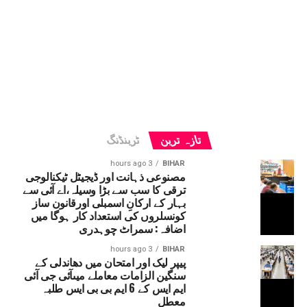
تازہ ترین
ٹرینڈنگ
3 hours ago
BIHAR
مصنوعی ذہانت اور ڈیجیٹل ٹیکنالوجی
ترقی کا سب سے بڑا وسیلہ،اے آئی سے
بہار کے ارکانِ اسمبلی اورقانون ساز
کونسلروں کی استعداد کار ہوگا میں
اضافہ: سمراٹ چوہدری
3 hours ago
BIHAR
پیپر لیک اور امتحان میں دھاندلی کے
سنگین الزامات معاملے میںآئی جی آئی
ایم ایس کے 6 ایم بی بی ایس طلبہ
معطل