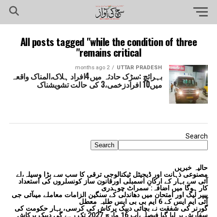
All posts tagged "while the condition of three
remains critical"
2 months ago
UTTAR PRADESH
بہرائچ :سڑک حادثہ میں4افراد ہلاک،المناک واقعہ
میں10 افرادزخمی،3 کی حالت تشویشناک
Search
Search
حالیہ خبریں
مصنوعی ذہانت اور ڈیجیٹل ٹیکنالوجی ترقی کا سب سے بڑا وسیلہ،اے
آئی سے بہار کے ارکانِ اسمبلی اورقانون ساز کونسلروں کی استعداد
کار ہوگا میں اضافہ: سمراٹ چوہدری
پیپر لیک اور امتحان میں دھاندلی کے سنگین الزامات معاملے میںآئی جی
آئی ایم ایس کے 6 ایم بی بی ایس طلبہ معطل
گورنر کی شفقت نے بچائی دیپک پرکاش کی کرسی، بہار حکومت کی
سفارش پر لیا گیا فیصلہ،اب 16 مارچ 2027 تک رہے گی دیپک پرکاش