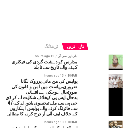
تازہ ترین
ٹرینڈنگ
دلی این سی آر
12 hours ago
مدارس کو دہشت گردی کی فیکٹری
کہنے والے تاریخ سے نا بلد
13 hours ago
BIHAR
پولیس کی من مانی پرروک لگانا
ضروری،ریاست میں امن و قانون کی
صورتحال ہوچکی ہے انتہائی
بدحال،ایس پی کیخلاف شکایت لے کر ڈی
جی پی سے ملے تیجسوی یادو، اے کے-47
سے فائرنگ کرنے والے پولیس اہلکاروں
کے خلاف ایف آئی آر درج کرنے کا مطالبہ
13 hours ago
BIHAR
این ڈی اے کے اپنے ہی رکن پارلیمنٹ نے