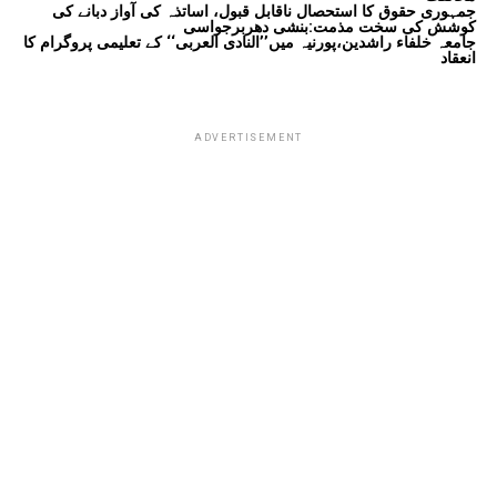
جمہوری حقوق کا استحصال ناقابل قبول، اساتذہ کی آواز دبانے کی
کوشش کی سخت مذمت:بنشی دھربرجواسی
جامعہ خلفاء راشدین،پورنیہ میں’’النادی العربی‘‘ کے تعلیمی پروگرام کا
انعقاد
ADVERTISEMENT