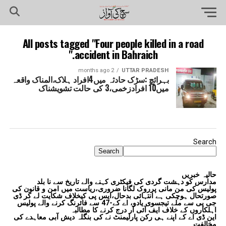
All posts tagged "Four people killed in a road
accident in Bahraich."
2 months ago
UTTAR PRADESH
بہرائچ :سڑک حادثہ میں4افراد ہلاک،المناک واقعہ
میں10 افرادزخمی،3 کی حالت تشویشناک
Search
Search
حالیہ خبریں
مدارس کو دہشت گردی کی فیکٹری کہنے والے تاریخ سے نا بلد
پولیس کی من مانی پرروک لگانا ضروری،ریاست میں امن و قانون کی
صورتحال ہوچکی ہے انتہائی بدحال،ایس پی کیخلاف شکایت لے کر ڈی
جی پی سے ملے تیجسوی یادو، اے کے-47 سے فائرنگ کرنے والے پولیس
اہلکاروں کے خلاف ایف آئی آر درج کرنے کا مطالبہ
این ڈی اے کے اپنے ہی رکن پارلیمنٹ نے کی بنگلہ دیش آبی معاہدے کی
مخالفت