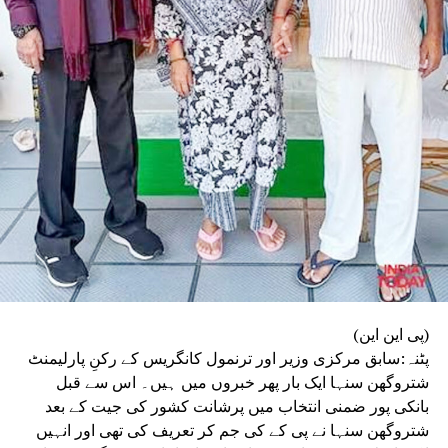
UP NEX
طن سے بنتی ہےقوم ، مذہب سے نہیں: مولانا اسجد
دنی, جمعیۃ علماء ہند (الف) کے زیرِ اہتمام ارریہ میں
ومی یکجہتی کانفرنس کا انعقاد، تمام مذاہب کے
ہنماؤں کا محبت، بھائی چارے اور رواداری کا مشترکہ
یغام
DON'T MISS
بہار کے نیاز خالد نور لندن کے ہاؤس آف لارڈز میں اعزازی
ڈاکٹریٹ سے سرفراز
(پی این این)
پٹنہ:سابق مرکزی وزیر اور ترنمول کانگریس کے رکنِ پارلیمنٹ
شتروگھن سنہا ایک بار پھر خبروں میں ہیں۔ اس سے قبل
بانکی پور ضمنی انتخاب میں پرشانت کشور کی جیت کے بعد
شتروگھن سنہا نے پی کے کی جم کر تعریف کی تھی اور انہیں