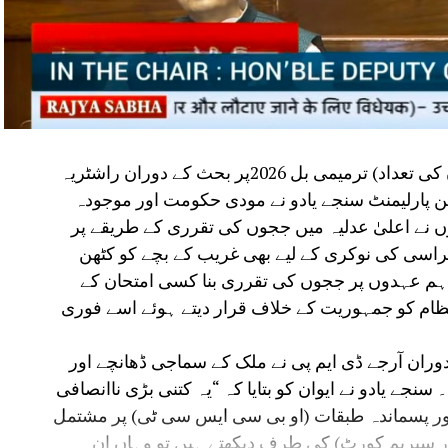
مظفرپور:راجیہ سبھا میں سپریم کورٹ (ججوں کی تعداد) ترمیمی بل 2026پر بحث کے دوران راشٹریہ
رکن پارلیمنٹ سنجے یادو نے مودی حکومت اور موجودہ
ہوں نے اعلیٰ عدلیہ میں ججوں کی تقرری کے طریقے پر
راسی کی نوکری کے لیے بھی غریب کے بچے کو کٹھن
ر اہم عہدوں پر ججوں کی تقرری بنا کسی امتحان کے
ظام کو جمہوریت کے خلاف قرار دیتے ہوئے اسے فوری
دوران آرجے ڈی ایم پی نے ملک کے سماجی ڈھانچے اور
نجے یادو نے ایوان کو بتایا کہ “یہ کتنی بڑی ناانصافی
، آدیواسی اور پسماندہ طبقات (او بی سی ایس سی ٹی) پر مشتمل
ر سپریم کورٹ) کی طرف دیکھتے ہیں تو وہاں ان