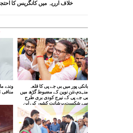
خلاف ارریہ میں کانگریس کا احتج
بانکی پور میں بی جے پی کا قلعہ
وندے ما
منہدم،نتن نوین کے مضبوط گڑھ میں
منافی :
بی جے پی کے نیرج کودی بری طرح
سے شکست،پرشانت کشور کی این
ڈی اے کی اعلیٰ قیادت سے بہار کے
لیے’اہل اور ایماندار‘ وزیر اعلیٰ منتخب
کرنے کی اپیل