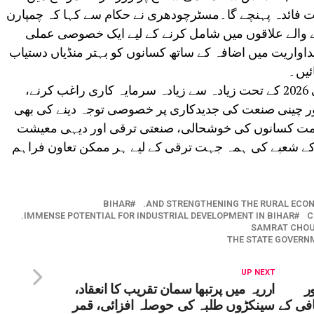
ست فائدہ پہنچے گا۔مسٹرچودھری نے حکام سے کہا کہ چمپارن
نے والے علاقوں میں شامل کرنے کے لیے ایک خصوصی عملی
 پیداواریت میں اضافہ کے ساتھ کسانوں کو بہتر منڈیاں دستیاب
ئیں۔
وزیر اعلیٰ نے بہار گنا صنعت فروغ پالیسی 2026 کے تحت زیادہ سے زیادہ سرمایہ کاری راغب کرنے،
ور چینی صنعت کی جدیدکاری پر خصوصی توجہ دینے کی بھی
ومت کسانوں کی خوشحالی، صنعتی ترقی اور دیہی معیشت
نا کے شعبے کی ہمہ جہت ترقی کے لیے ہر ممکن تعاون فراہم
BIHAR
AND STRENGTHENING THE RURAL ECO
IMMENSE POTENTIAL FOR INDUSTRIAL DEVELOPMENT IN BIHAR.
C
SAMRAT CHO
THE STATE GOVERN
UP NEXT
ر
ارریہ میں پرتبھا سمان تقریب کا انعقاد،
افی کے
سینکڑوں طلبہ کی حوصلہ افزائی، قمر