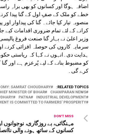
اضافہ ہوگا اور کسانوں کو بھی براہِ را
خطے کو ملک کے صفِ اول کے گنا پیدا کر
منصوبہ تیار کیا جائے۔ گنا کی پیداوار اور
کرانے کے لئے تمام ضروری اقدامات کیے جا
سرمایہ کاروں کی حوصلہ افزائی کرنے ا
ہدایت دی۔انہوں نے کہا کہ ریاستی حک
کو مضبوط بنانے کے لیے پُرعزم ہے اور گ
کرے گی۔
NOMY: SAMRAT CHOUDHARY.
RELATED TOPICS:
HIEF MINISTER OF BIHAR
CHAMPARAN NEWS
UDHARY
PATNA
INDUSTRIAL DEVELOPMENT
MENT IS COMMITTED TO FARMERS’ PROSPERITY
DON'T MISS
مہنگائی، بے روزگاری، نوجوانوں او
کسانوں کے ساتھ ہونے والی ناانص