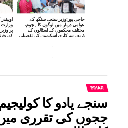
حاجی پور:وزیر سنجے سنگھ کے
اوپیندر
عوامی دربار میں لوگوں کا ہجوم،
وزارت خ
مختلف محکموں کے اسٹالوں کے
پر وزیر
ذریعے سرکاری اسکیموں کی تفصیلی
کورٹ ن
معلومات کی گئیںفراہم
کیا جوا
BIHAR
سنجے یادو کا کولیجیم
ججوں کی تقرری میں 