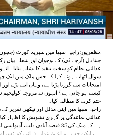
جنتا دل (آرجے ڈی) کے نوجوان اور شعلہ بیاں 
عدالتی نظام کو سخت تنقید کا نشانہ بنایا۔ ان
سوال اٹھاتے ہوئے کہا کہ جس ملک میں ایک چپ
امتحانات سے گزرنا پڑتا ہے، وہاں اتنے بڑے او
کیسے ہو جاتی ہے؟ انہوں نے مروجہ کولیجیم ن
ختم کرنے کا مطالبہ کیا۔
راجیہ سبھا میں اپنی مدلل اور تیکھی تقریر کے 
عدالتی نمائندگی پر گہری تشویش کا اظہار کیا۔ س
ہے کہ ملک کی 85 فیصد آبادی دلت
ہے، لیکن جب ہم اعلیٰ عدلیہ (ہائی کورٹس او