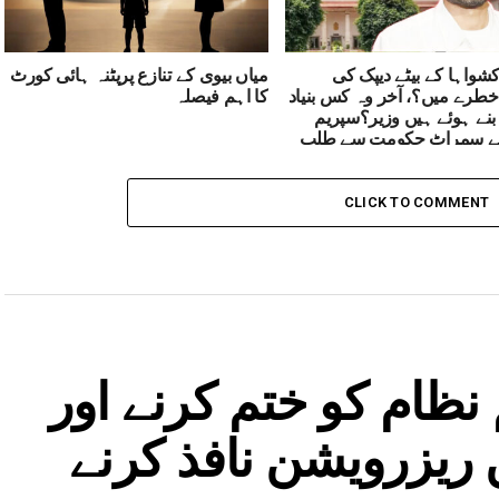
 کشواہا کے بیٹے دیپک کی
میاں بیوی کے تنازع پرپٹنہ ہائی کورٹ
طرے میں؟، آخر وہ کس بنیاد
کا اہم فیصلہ
 بنے ہوئے ہیں وزیر؟سپریم
ے سمراٹ حکومت سے طلب
ب
CLICK TO COMMENT
 نظام کو ختم کرنے اور
ریزرویشن نافذ کرنے