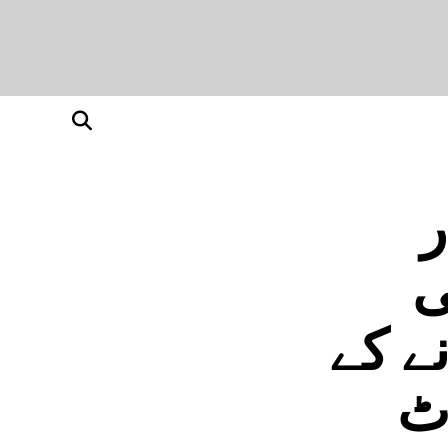
ر
ی
ے کے
ٹ