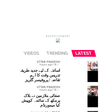
ADVERTISEMENT
VIDEOS
TRENDING
LATEST
UTTAR PRADESH
18 hours ago
اساتذہ کے لیے جدید طریقہ
تدریس وقت کا اہم
تقاضہ: پروفیسر گلریز
UTTAR PRADESH
18 hours ago
صفائی ملازمین نے بلاک
پرمکھ کے نمائندہ کوپیش
کیا میمورنڈم