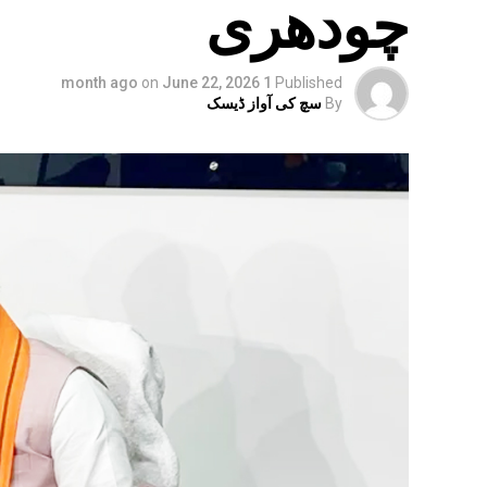
چودھری
on
June 22, 2026
1 month ago
Published
By
سچ کی آواز ڈیسک