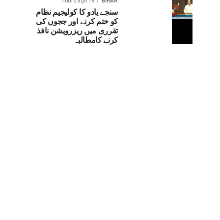
18 hours ago
BIHAR
سنجے یادو کا کولیجیم نظام
کو ختم کرنے اور ججوں کی
تقرری میں ریزرویشن نافذ
کرنے کامطالبہ