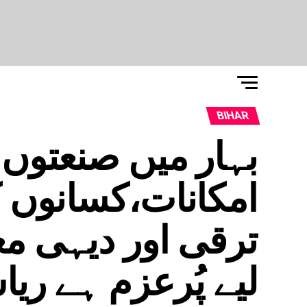
BIHAR
بہار میں صنعتوں 
امکانات،کسانوں
ترقی اور دیہی م
لیے پُرعزم ہے ر