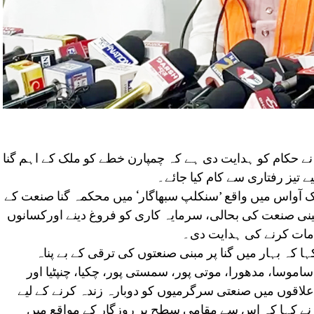
 نے حکام کو ہدایت دی ہے کہ چمپارن خطے کو ملک کے اہم گنا
یے تیز رفتاری سے کام کیا جائے۔
ک آواس میں واقع ’سنکلپ سبھاگار‘ میں محکمہ گنا صنعت کے
نی صنعت کی بحالی، سرمایہ کاری کو فروغ دینے اورکسانوں
امات کرنے کی ہدایت دی۔
 کہ بہار میں گنا پر مبنی صنعتوں کی ترقی کے بے پناہ
اموسا، مدھورا، موتی پور، سمستی پور، چکیا، چنپٹیا اور
لاقوں میں صنعتی سرگرمیوں کو دوبارہ زندہ کرنے کے لیے
نے کہا کہ اس سے مقامی سطح پر روزگار کے مواقع میں