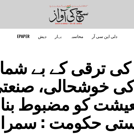
دلی این سی آر
محاسبہ
بہار
دیش
EPAPER
کی ترقی کے بے شما
 کی خوشحالی، صنعت
عیشت کو مضبوط بنان
یاستی حکومت : سمرا