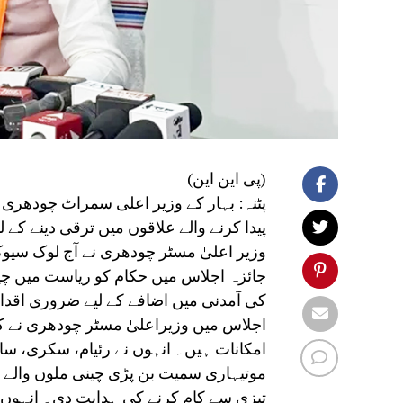
(پی این این)
پٹنہ: بہار کے وزیر اعلیٰ سمراٹ چودھری
پیدا کرنے والے علاقوں میں ترقی دینے کے ل
وزیر اعلیٰ مسٹر چودھری نے آج لوک سیو
جائزہ اجلاس میں حکام کو ریاست میں چی
کی آمدنی میں اضافے کے لیے ضروری اقد
اجلاس میں وزیراعلیٰ مسٹر چودھری نے کہا
امکانات ہیں۔ انہوں نے رئیام، سکری، ساس
موتیہاری سمیت بن پڑی چینی ملوں والے ع
تیزی سے کام کرنے کی ہدایت دی۔ انہوں 