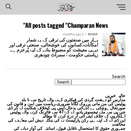
All posts tagged "Champaran News"
2 months ago
BIHAR
بہار میں صنعتوں کی ترقی کے بے شمار
امکانات،کسانوں کی خوشحالی، صنعتی ترقی اور
دیہی معیشت کو مضبوط بنانے کے لیے پُرعزم ہے
ریاستی حکومت : سمراٹ چودھری
Search
Search
حالیہ خبریں
مدارس کو دہشت گردی کی فیکٹری کہنے والے تاریخ سے نا بلد
پولیس کی من مانی پرروک لگانا ضروری،ریاست میں امن و قانون کی
صورتحال ہوچکی ہے انتہائی بدحال،ایس پی کیخلاف شکایت لے کر ڈی
جی پی سے ملے تیجسوی یادو، اے کے-47 سے فائرنگ کرنے والے پولیس
اہلکاروں کے خلاف ایف آئی آر درج کرنے کا مطالبہ
این ڈی اے کے اپنے ہی رکن پارلیمنٹ نے کی بنگلہ دیش آبی معاہدے کی
مخالفت
جمہوری حقوق کا استحصال ناقابل قبول، اساتذہ کی آواز دبانے کی