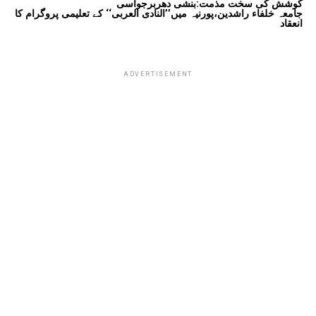
کوشش کی سخت مذمت:بنشی دھربرجواسی
جامعہ خلفاء راشدین،پورنیہ میں’’النادی العربی‘‘ کے تعلیمی پروگرام کا
انعقاد
ADVERTISEMENT