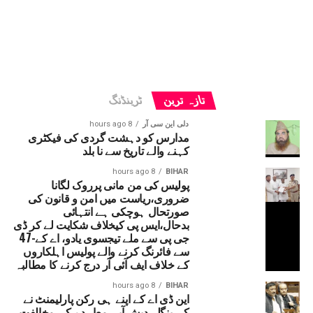
تازہ ترین
ٹرینڈنگ
دلی این سی آر
8 hours ago
مدارس کو دہشت گردی کی فیکٹری
کہنے والے تاریخ سے نا بلد
8 hours ago
BIHAR
پولیس کی من مانی پرروک لگانا
ضروری،ریاست میں امن و قانون کی
صورتحال ہوچکی ہے انتہائی
بدحال،ایس پی کیخلاف شکایت لے کر ڈی
جی پی سے ملے تیجسوی یادو، اے کے-47
سے فائرنگ کرنے والے پولیس اہلکاروں
کے خلاف ایف آئی آر درج کرنے کا مطالبہ
8 hours ago
BIHAR
این ڈی اے کے اپنے ہی رکن پارلیمنٹ نے
کی بنگلہ دیش آبی معاہدے کی مخالفت